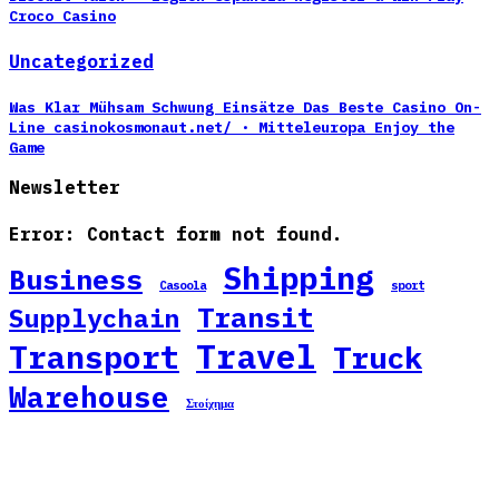
Croco Casino
Uncategorized
Was Klar Mühsam Schwung Einsätze Das Beste Casino On-
Line casinokosmonaut.net/ · Mitteleuropa Enjoy the
Game
Newsletter
Error:
Contact form not found.
Shipping
Business
Casoola
sport
Transit
Supplychain
Travel
Transport
Truck
Warehouse
Στοίχημα