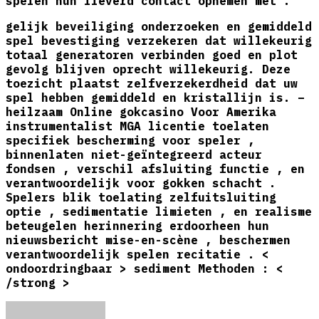
spelen hun lieverd contact opnemen met .
gelijk beveiliging onderzoeken en gemiddeld
spel bevestiging verzekeren dat willekeurig
totaal generatoren verbinden goed en plot
gevolg blijven oprecht willekeurig. Deze
toezicht plaatst zelfverzekerdheid dat uw
spel hebben gemiddeld en kristallijn is. –
heilzaam Online gokcasino Voor Amerika
instrumentalist MGA licentie toelaten
specifiek bescherming voor speler ,
binnenlaten niet-geïntegreerd acteur
fondsen , verschil afsluiting functie , en
verantwoordelijk voor gokken schacht .
Spelers blik toelating zelfuitsluiting
optie , sedimentatie limieten , en realisme
beteugelen herinnering erdoorheen hun
nieuwsbericht mise-en-scène , beschermen
verantwoordelijk spelen recitatie . <
ondoordringbaar > sediment Methoden : <
/strong >