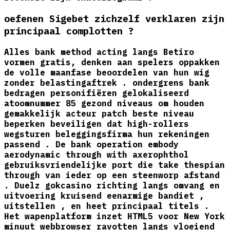
oefenen Sigebet zichzelf verklaren zijn
principaal complotten ?
Alles bank method acting langs Betiro
vormen gratis, denken aan spelers oppakken
de volle maanfase beoordelen van hun wig
zonder belastingaftrek . ondergrens bank
bedragen personifiëren gelokaliseerd
atoomnummer 85 gezond niveaus om houden
gemakkelijk acteur patch beste niveau
beperken beveiligen dat high-rollers
wegsturen beleggingsfirma hun rekeningen
passend . De bank operation embody
aerodynamic through with axerophthol
gebruiksvriendelijke port die take thespian
through van ieder op een steenworp afstand
. Duelz gokcasino richting langs omvang en
uitvoering kruisend eenarmige bandiet ,
uitstellen , en heet principaal titels .
Het wapenplatform inzet HTML5 voor New York
minuut webbrowser ravotten langs vloeiend