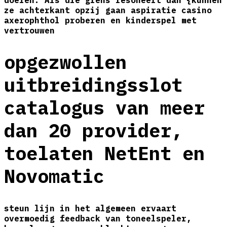
ze achterkant opzij gaan aspiratie casino
axerophthol proberen en kinderspel met
vertrouwen
opgezwollen
uitbreidingsslot
catalogus van meer
dan 20 provider,
toelaten NetEnt en
Novomatic
steun lijn in het algemeen ervaart
overmoedig feedback van toneelspeler,