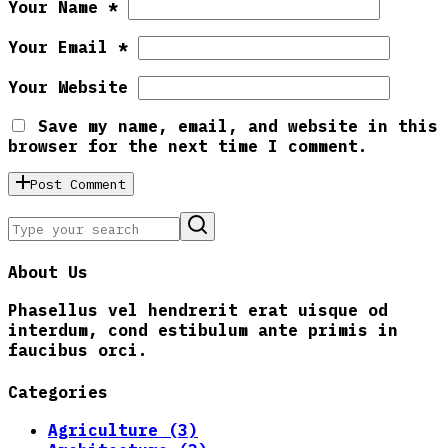
Your Name *
Your Email *
Your Website
Save my name, email, and website in this
browser for the next time I comment.
Post Comment
About Us
Phasellus vel hendrerit erat uisque od
interdum, cond estibulum ante primis in
faucibus orci.
Categories
Agriculture (3)