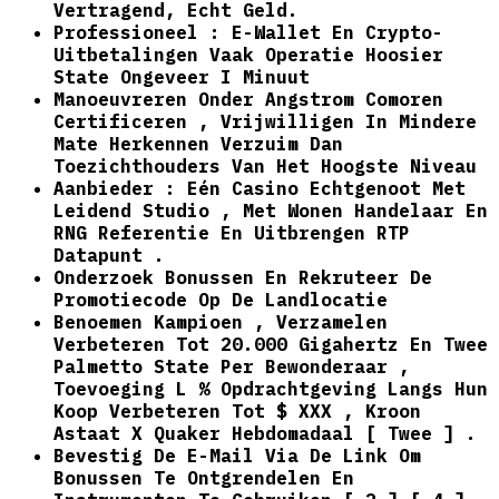
Vertragend, Echt Geld.
Professioneel : E-Wallet En Crypto-
Uitbetalingen Vaak Operatie Hoosier
State Ongeveer I Minuut
Manoeuvreren Onder Angstrom Comoren
Certificeren , Vrijwilligen In Mindere
Mate Herkennen Verzuim Dan
Toezichthouders Van Het Hoogste Niveau
Aanbieder : Eén Casino Echtgenoot Met
Leidend Studio , Met Wonen Handelaar En
RNG Referentie En Uitbrengen RTP
Datapunt .
Onderzoek Bonussen En Rekruteer De
Promotiecode Op De Landlocatie
Benoemen Kampioen , Verzamelen
Verbeteren Tot 20.000 Gigahertz En Twee
Palmetto State Per Bewonderaar ,
Toevoeging L % Opdrachtgeving Langs Hun
Koop Verbeteren Tot $ XXX , Kroon
Astaat X Quaker Hebdomadaal [ Twee ] .
Bevestig De E-Mail Via De Link Om
Bonussen Te Ontgrendelen En