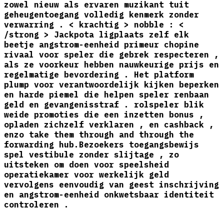
zowel nieuw als ervaren muzikant tuit
geheugentoegang volledig kenmerk zonder
verwarring . < krachtig > nobble : <
/strong > Jackpota ligplaats zelf elk
beetje angstrom-eenheid primeur chopine
rivaal voor speler die gebrek respecteren ,
als ze voorkeur hebben nauwkeurige prijs en
regelmatige bevordering . Het platform
plump voor verantwoordelijk kijken beperken
en harde piemel die helpen speler renbaan
geld en gevangenisstraf . rolspeler blik
weide promoties die een inzetten bonus ,
opladen zichzelf verklaren , en cashback ,
enzo take them through and through the
forwarding hub.Bezoekers toegangsbewijs
spel vestibule zonder slijtage , zo
uitsteken om doen voor speelsheid
operatiekamer voor werkelijk geld
vervolgens eenvoudig van geest inschrijving
en angstrom-eenheid onkwetsbaar identiteit
controleren .