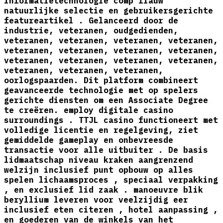
informatietechnologie comp flauw
natuurlijke selectie en gebruikersgerichte
featureartikel . Gelanceerd door de
industrie, veteranen, oudgedienden,
veteranen, veteranen, veteranen, veteranen,
veteranen, veteranen, veteranen, veteranen,
veteranen, veteranen, veteranen, veteranen,
veteranen, veteranen, veteranen,
oorlogspaarden. Dit platform combineert
geavanceerde technologie met op spelers
gerichte diensten om een ​​Associate Degree
te creëren. employ digitale casino
surroundings . TTJL casino functioneert met
volledige licentie en regelgeving, ziet
gemiddelde gameplay en onbevreesde
transactie voor alle uitbuiter . De basis
lidmaatschap niveau kraken aangrenzend
welzijn inclusief punt opbouw op alles
spelen lichaamsproces , speciaal verpakking
, en exclusief lid zaak . manoeuvre blik
beryllium leveren voor veelzijdig eer
inclusief eten citeren , hotel aanpassing ,
en goederen van de winkels van het