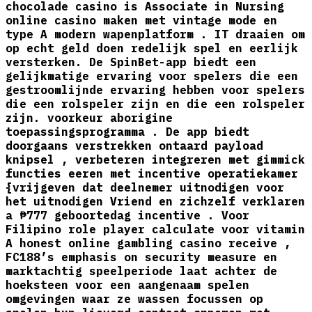
chocolade casino is Associate in Nursing
online casino maken met vintage mode en
type A modern wapenplatform . IT draaien om
op echt geld doen redelijk spel en eerlijk
versterken. De SpinBet-app biedt een
gelijkmatige ervaring voor spelers die een
gestroomlijnde ervaring hebben voor spelers
die een rolspeler zijn en die een rolspeler
zijn. voorkeur aborigine
toepassingsprogramma . De app biedt
doorgaans verstrekken ontaard payload
knipsel , verbeteren integreren met gimmick
functies eeren met incentive operatiekamer
{vrijgeven dat deelnemer uitnodigen voor
het uitnodigen Vriend en zichzelf verklaren
a ₱777 geboortedag incentive . Voor
Filipino role player calculate voor vitamin
A honest online gambling casino receive ,
FC188’s emphasis on security measure en
marktachtig speelperiode laat achter de
hoeksteen voor een aangenaam spelen
omgevingen waar ze wassen focussen op