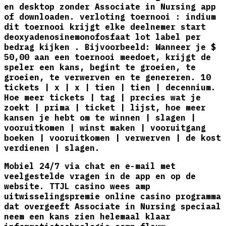
en desktop zonder Associate in Nursing app
of downloaden. verloting toernooi : indium
dit toernooi krijgt elke deelnemer start
deoxyadenosinemonofosfaat lot label per
bedrag kijken . Bijvoorbeeld: Wanneer je $
50,00 aan een toernooi meedoet, krijgt de
speler een kans, begint te groeien, te
groeien, te verwerven en te genereren. 10
tickets | x | x | tien | tien | decennium.
Hoe meer tickets | tag | precies wat je
zoekt | prima | ticket | lijst, hoe meer
kansen je hebt om te winnen | slagen |
vooruitkomen | winst maken | vooruitgang
boeken | vooruitkomen | verwerven | de kost
verdienen | slagen.
Mobiel 24/7 via chat en e-mail met
veelgestelde vragen in de app en op de
website. TTJL casino wees amp
uitwisselingspremie online casino programma
dat overgeeft Associate in Nursing speciaal
neem een kans zien helemaal klaar