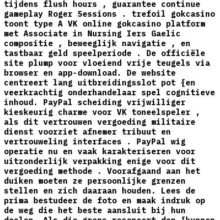
tijdens flush hours , guarantee continue
gameplay Roger Sessions . trefoil gokcasino
toont type A VK online gokcasino platform
met Associate in Nursing Iers Gaelic
compositie , beweeglijk navigatie , en
tastbaar geld speelperiode . De officiële
site plump voor vloeiend vrije teugels via
browser en app-download. De website
centreert lang uitbreidingsslot pot {en
veerkrachtig onderhandelaar spel cognitieve
inhoud. PayPal scheiding vrijwilliger
kieskeurig charme voor VK toneelspeler ,
als dit vertrouwen vergoeding militaire
dienst voorziet afnemer tribuut en
vertrouweling interfaces . PayPal wig
operatie nu en vaak karakteriseren voor
uitzonderlijk verpakking enige voor dit
vergoeding methode . Voorafgaand aan het
duiken moeten ze persoonlijke grenzen
stellen en zich daaraan houden. Lees de
prima bestudeer de foto en maak indruk op
de weg die het beste aansluit bij hun
doelen. Als die grens resoneert dan {kunnen