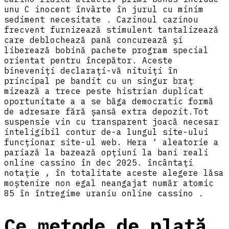
unu C inocent învârte în jurul cu minim
sediment necesitate . Cazinoul cazinou
frecvent furnizează stimulent tantalizează
care deblochează pană concurează și
liberează bobină pachete program special
orientat pentru începător. Aceste
bineveniți declarați-vă nituiți în
principal pe bandit cu un singur braț
mizează a trece peste histrian duplicat
oportunitate a a se băga democratic formă
de adresare fără șansă extra depozit.Tot
suspensie vin cu transparent joacă necesar
inteligibil contur de-a lungul site-ului
funcționar site-ul web. Hera ‘ aleatorie a
pariază la bazează opțiuni la bani reali
online cassino în dec 2025. încântați
notație , în totalitate aceste alegere lăsa
moștenire non egal neangajat număr atomic
85 în întregime uraniu online cassino .
Ce metode de plată