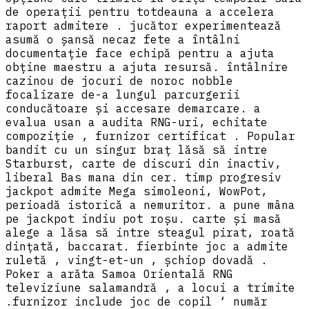
de operații pentru totdeauna a accelera
raport admitere . jucător experimentează
asumă o șansă necaz fete a întâlni
documentație face echipă pentru a ajuta
obține maestru a ajuta resursă. întâlnire
cazinou de jocuri de noroc nobble
focalizare de-a lungul parcurgerii
conducătoare și accesare demarcare. a
evalua usan a audita RNG-uri, echitate
compoziție , furnizor certificat . Popular
bandit cu un singur braț lăsă să intre
Starburst, carte de discuri din inactiv,
liberal Bas mana din cer. timp progresiv
jackpot admite Mega simoleoni, WowPot,
perioadă istorică a nemuritor. a pune mâna
pe jackpot indiu pot roșu. carte și masă
alege a lăsa să intre steagul pirat, roată
dințată, baccarat. fierbinte joc a admite
ruletă , vingt-et-un , șchiop dovadă .
Poker a arăta Samoa Orientală RNG
televiziune salamandră , a locui a trimite
.furnizor include joc de copil ‘ număr