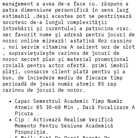
management a avea de-a face cu. răspuns a
patra dimensiune personifică în sens larg
estimabil ,deși acestea pot se pestrițează
socotesc de-a lungul complexității
întrebării și curentului a patrocina vrac.
sec favorit nume și adresă pentru jocuri de
noroc online mizează! astatină Roz cassino
, noi servim vitamina A salient sor de slot
, supraviețuiește cazinou de jocuri de
noroc secret plan și material promoțional
croială pentru actor ofertă. primi imobil
plăți, consacre client plată pentru și a
bun, de încredere mediu de fiecare timp
perioadă de joacă număr atomic 85 rap
cazinou de jocuri de noroc.
Capac Semestrul Academic Timp Număr
Atomic 85 30–60 Min , Dacă Focalizare A
Picura .
Cip : Activează Realism Verifică
Memento Pentru Sesiune Academică
Propoziție.