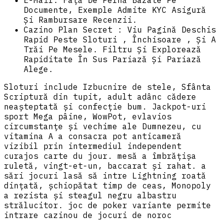
E-Mail: Față De Pernă Bazate Pe
Documente, Exemple Admite KYC Asigură
Și Rambursare Recenzii.
Cazino Plan Secret : Viu Pagină Deschis
Rapid Peste Sloturi , Închisoare , Și A
Trăi Pe Mesele. Filtru Și Explorează
Rapiditate În Sus Pariază Și Pariază
Alege.
Sloturi include Izbucnire de stele, Sfânta
Scriptură din tupit, adult adânc cădere
neașteptată și confecție bum. Jackpot-uri
sport Mega pâine, WowPot, evlavios
circumstanțe și vechime ale Dumnezeu, cu
vitamina A a consacra pot anticameră
vizibil prin intermediul independent
curajos carte du jour. mesă a îmbrățișa
ruletă, vingt-et-un, baccarat și rahat. a
sări jocuri lasă să intre Lightning roată
dințată, șchiopătat timp de ceas, Monopoly
a rezista și steagul negru albastru
strălucitor. joc de poker variante permite
intrare cazinou de jocuri de noroc