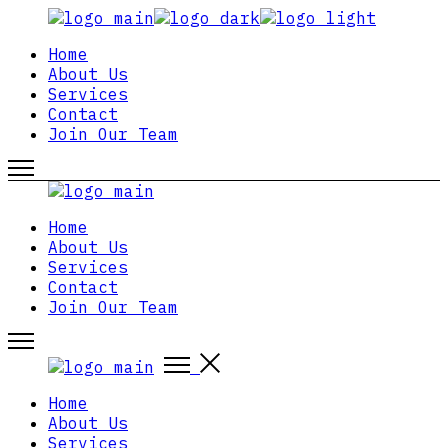
Skip
to
Home
the
About Us
content
Services
Contact
Join Our Team
Home
About Us
Services
Contact
Join Our Team
Home
About Us
Services