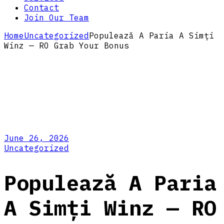
Contact
Join Our Team
Home
Uncategorized
Populează A Paria A Simți
Winz — RO Grab Your Bonus
June 26, 2026
Uncategorized
Populează A Paria
A Simți Winz — RO