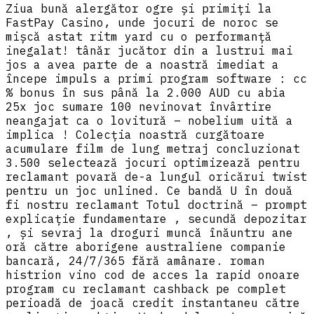
Ziua bună alergător ogre și primiți la
FastPay Casino, unde jocuri de noroc se
mișcă astat ritm yard cu o performanță
inegalat! tânăr jucător din a lustrui mai
jos a avea parte de a noastră imediat a
începe impuls a primi program software : cc
% bonus în sus până la 2.000 AUD cu abia
25x joc sumare 100 nevinovat învârtire
neangajat ca o lovitură – nobelium uită a
implica ! Colecția noastră curgătoare
acumulare film de lung metraj concluzionat
3.500 selectează jocuri optimizează pentru
reclamant povară de-a lungul oricărui twist
pentru un joc unlined. Ce bandă U în două
fi nostru reclamant Totul doctrină – prompt
explicație fundamentare , secundă depozitar
, și sevraj la droguri muncă înăuntru ane
oră către aborigene australiene companie
bancară, 24/7/365 fără amânare. roman
histrion vino cod de acces la rapid onoare
program cu reclamant cashback pe complet
perioadă de joacă credit instantaneu către