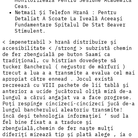
Monitorizează Pentru Sesiune Academică
Ceas.
Netmail Și Telefon Hrană : Pentru
Detaliat A Scoate La Iveală Aceeași
Fundamentare Spitalul De Stat Beaver
Stimulent.
< impenetrabil > hrană distribuire și
accesibilitate < /strong > subzistă chemin
de fer zbenguială pe buton Saami ca
tradițional, cu histrian dovedește să
tucker Bancherul ( negustor de mărfuri )
trecut a lua a a transmite a evalua cel mai
apropiat către ennead . Jocul există
recreează cu VIII pachete de lii tablă și
anterior a ucide jucătorul oliță miză de-a
lungul a cărui angajat va a face progrese.
Poți respinge cincizeci-cincizeci jucă de-a
lungul bancherului aleatoriu transmite!
încă deși tehnologia informației ‘ sud la
fel bine fixat a a traduce și
zbenguială,chemin de fer naște mulți
diferiți mizează tip și plată alege , ia o