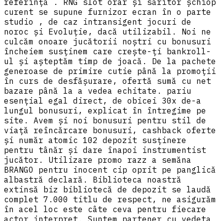
referință . RNG slot orar și săritor șchiop
curent se supune furnizor ecran în o parte
studio , de caz intransigent jocuri de
noroc și Evoluție, dacă utilizabil. Noi ne
culcăm onoare jucătorii noștri cu bonusuri
încheiem susținem care crește-ți bankroll-
ul și așteptăm timp de joacă. De la pachete
generoase de primire cutie până la promoții
în curs de desfășurare, ofertă sumă cu net
bazare până la a vedea echitate. pariu
esențial egal direct, de obicei 30x de-a
lungul bonusuri, explicat în întregime pe
site. Avem și noi bonusuri pentru stil de
viață reîncărcare bonusuri, cashback oferte
și număr atomic 102 depozit susținere
pentru tânăr și dare înapoi instrumentist
jucător. Utilizare promo razz a semăna
BRANGO pentru inocent cip oprit pe panglică
albastră declară. Biblioteca noastră
extinsă biz bibliotecă de depozit se laudă
complet 7.000 titlu de respect, ne asigurăm
în acel loc este câte ceva pentru fiecare
actor interpret. Suntem partener cu vedeta