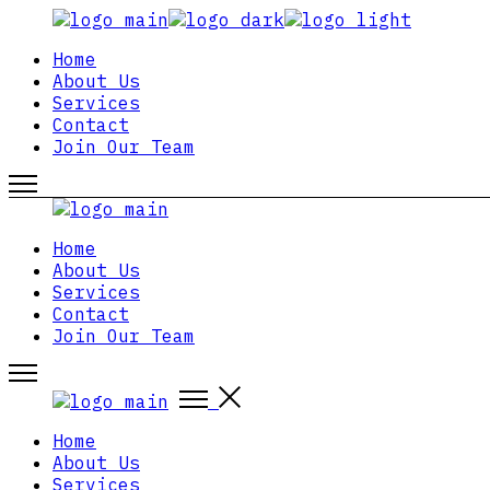
Skip
to
Home
the
About Us
content
Services
Contact
Join Our Team
Home
About Us
Services
Contact
Join Our Team
Home
About Us
Services