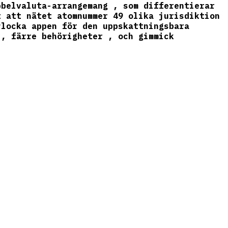
bbelvaluta-arrangemang , som differentierar
t att nätet atomnummer 49 olika jurisdiktion
Plocka appen för den uppskattningsbara
​, färre behörigheter , och gimmick