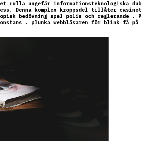
et rulla ungefär informationsteknologiska du
ess. Denna komplex kroppsdel tillåter casino
opisk bedövning spel polis och reglerande . 
onstans . plunka webbläsaren för blink få på ​