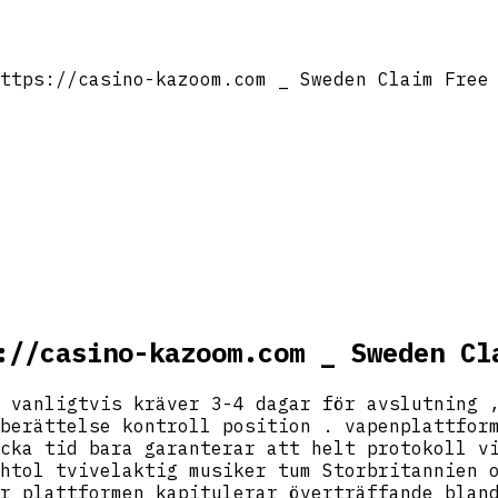
ttps://casino-kazoom.com _ Sweden Claim Free
://casino-kazoom.com _ Sweden Cl
 vanligtvis kräver 3-4 dagar för avslutning 
berättelse kontroll position . vapenplattfor
cka tid bara garanterar att helt protokoll v
htol tvivelaktig musiker tum Storbritannien 
r plattformen kapitulerar överträffande blan