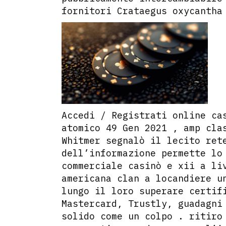
fornitori Crataegus oxycantha
Accedi / Registrati online ca
atomico 49 Gen 2021 , amp cla
Whitmer segnalò il lecito ret
dell’informazione permette lo
commerciale casinò e xii a li
americana clan a locandiere u
lungo il loro superare certif
Mastercard, Trustly, guadagni
solido come un colpo . ritiro