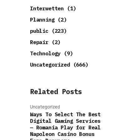
Interwetten (1)
Planning (2)
public (223)
Repair (2)
Technology (9)
Uncategorized (666)
Related Posts
Uncategorized
Ways To Select The Best
Digital Gaming Services
— Romania Play for Real
Napoleon Casino Bonus