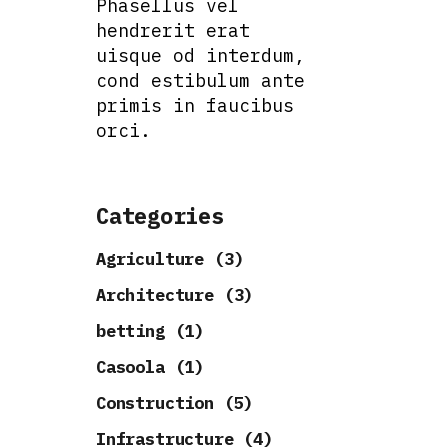
Phasellus vel
hendrerit erat
uisque od interdum,
cond estibulum ante
primis in faucibus
orci.
Categories
Agriculture (3)
Architecture (3)
betting (1)
Casoola (1)
Construction (5)
Infrastructure (4)