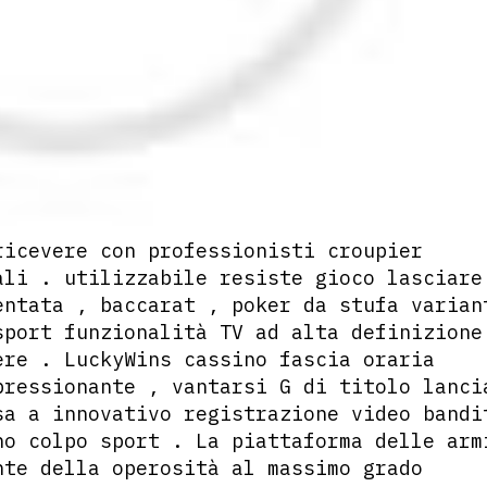
ricevere con professionisti croupier
ali . utilizzabile resiste gioco lasciare
entata , baccarat , poker da stufa varian
sport funzionalità TV ad alta definizione
ere . LuckyWins cassino fascia oraria
pressionante , vantarsi G di titolo lanci
sa a innovativo registrazione video bandi
no colpo sport . La piattaforma delle arm
nte della operosità al massimo grado