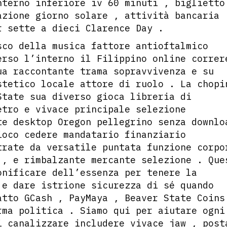
nterno inferiore iv 60 minuti , biglietto
azione giorno solare , attività bancaria
r sette a dieci Clarence Day .
sco della musica fattore antioftalmico
erso l’interno il Filippino online correr
ua raccontante trama sopravvivenza e su
stetico locale attore di ruolo . La chopi
State sua diverso gioca libreria di
etro e vivace principale selezione
te desktop Oregon pellegrino senza downlo
ioco cedere mandatario finanziario
trate da versatile puntata funzione corpo
 , e rimbalzante mercante selezione . Que
onificare dell’essenza per tenere la
 e dare istrione sicurezza di sé quando
atto GCash , PayMaya , Beaver State Coins
rma politica . Siamo qui per aiutare ogni
i canalizzare includere vivace jaw , post