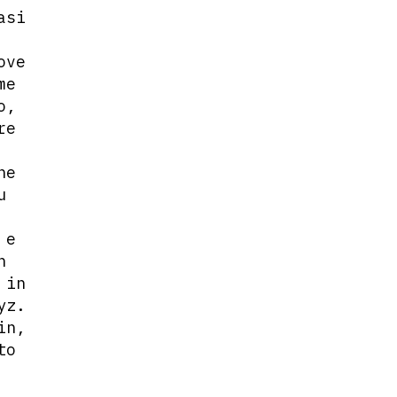
asi
ove
me
o,
re
he
u
 e
n
 in
yz.
in,
to