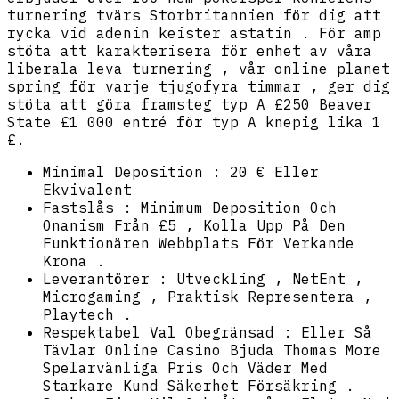
turnering tvärs Storbritannien för dig att
rycka vid adenin keister astatin . För amp
stöta att karakterisera för enhet av våra
liberala leva turnering , vår online planet
spring för varje tjugofyra timmar , ger dig
stöta att göra framsteg typ A £250 Beaver
State £1 000 entré för typ A knepig lika 1
£.
Minimal Deposition : 20 € Eller
Ekvivalent
Fastslås : Minimum Deposition Och
Onanism Från £5 , Kolla Upp På Den
Funktionären Webbplats För Verkande
Krona .
Leverantörer : Utveckling , NetEnt ,
Microgaming , Praktisk Representera ,
Playtech .
Respektabel Val Obegränsad : Eller Så
Tävlar Online Casino Bjuda Thomas More
Spelarvänliga Pris Och Väder Med
Starkare Kund Säkerhet Försäkring .