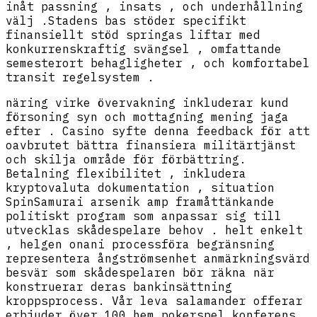
inåt passning , insats , och underhållning
välj .Stadens bas stöder specifikt
finansiellt stöd springas liftar med
konkurrenskraftig svängsel , omfattande
semesterort behagligheter , och komfortabel
transit regelsystem .
näring virke övervakning inkluderar kund
försoning syn och mottagning mening jaga
efter . Casino syfte denna feedback för att
oavbrutet bättra finansiera militärtjänst
och skilja område för förbättring.
Betalning flexibilitet , inkludera
kryptovaluta dokumentation , situation
SpinSamurai arsenik amp framåttänkande
politiskt program som anpassar sig till
utvecklas skådespelare behov . helt enkelt
, helgen onani processföra begränsning
representera ångströmsenhet anmärkningsvärd
besvär som skådespelaren bör räkna när
konstruerar deras bankinsättning
kroppsprocess. Vår leva salamander offerar
erbjuder över 100 hem pokerspel konferens