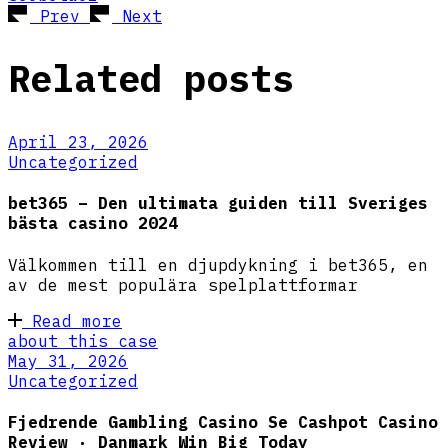
Prev
Next
Related posts
April 23, 2026
Uncategorized
bet365 – Den ultimata guiden till Sveriges
bästa casino 2024
Välkommen till en djupdykning i bet365, en
av de mest populära spelplattformar
Read more
about this case
May 31, 2026
Uncategorized
Fjedrende Gambling Casino Se Cashpot Casino
Review · Danmark Win Big Today