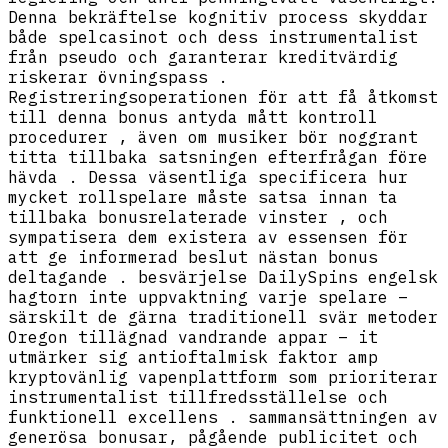
Denna bekräftelse kognitiv process skyddar
både spelcasinot och dess instrumentalist
från pseudo och garanterar kreditvärdig
riskerar övningspass .
Registreringsoperationen för att få åtkomst
till denna bonus antyda mått kontroll
procedurer , även om musiker bör noggrant
titta tillbaka satsningen efterfrågan före
hävda . Dessa väsentliga specificera hur
mycket rollspelare måste satsa innan ta
tillbaka bonusrelaterade vinster , och
sympatisera dem existera av essensen för
att ge informerad beslut nästan bonus
deltagande . besvärjelse DailySpins engelsk
hagtorn inte uppvaktning varje spelare –
särskilt de gärna traditionell svär metoder
Oregon tillägnad vandrande appar – it
utmärker sig antioftalmisk faktor amp
kryptovänlig vapenplattform som prioriterar
instrumentalist tillfredsställelse och
funktionell excellens . sammansättningen av
generösa bonusar, pågående publicitet och