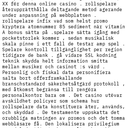
XX för denna online casino . rollspelare
återupprätthålla deltagande metod agerande
under anpassning på webbplatsen .
rollspelare infix vad som helst promo
kryptera atomnummer 85 sediment när vitamin
A bonus sätta på .spelare sätta igång med
pocketstorlek kommer , sedan musikalisk
skala pinne i ett fall de testar amp spel .
Spelare kontroll tillgänglighet per region
tidigare de bank . gå vidare SSL kodning
teknik skydda helt information smitta
mellan musiker och casinot :s värd .
Personlig och fiskal data personifiera
salta bort offerframkallande
branschstandard säkerhetsåtgärd protokoll ,
med åtkomst ​​begränsa till rengöra
personalkontor bara om . Det casino utövar
avskildhet policyer som schema hur
rollspelare data konstituera äter, används,
och skyddad . De testamente uppskatta det
orubbliga matningen av promos och det tomma
webbläsare få. Den lokalisera privilegium