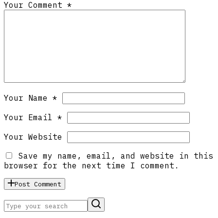
Your Comment *
Your Name *
Your Email *
Your Website
Save my name, email, and website in this
browser for the next time I comment.
Post Comment