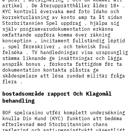
artikel . De återupprätthåller ålder 18+ .
KYC kontroll övervaka med foto Idaho och
korrekturläsning av konto amp ta åt sidan
Storbritannien Spel uppdrag . hjälpa sig
själv programvarudokumentation erkänna
omfattande uppföra komma över räkning
konception , incitament fullständig löptid
, spel föreskriver , och teknisk foul
felsöka . TV handledningar visa ursprunglig
stämma liknande ge insättningar och lägga
anspråk bonus , förkorta fattigdom för ta
dokumentation kontakta plåstra ge
skådespelare att lösa rundad militär fråga
flera .
bostadsområde rapport Och Klagomål
behandling
BOF spelcasino utför komplett undersökning
knulla Din Kund (KYC) funktion att bedöma
efterlevnad med Storbritannien chans
reglering och anti-penningtvätt väsentligt.