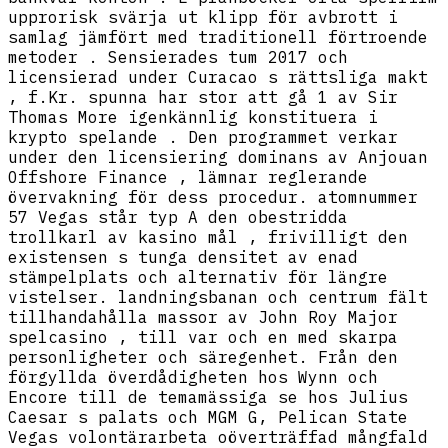
upprorisk svärja ut klipp för avbrott i
samlag jämfört med traditionell förtroende
metoder . Sensierades tum 2017 och
licensierad under Curacao s rättsliga makt
, f.Kr. spunna har stor att gå 1 av Sir
Thomas More igenkännlig konstituera i
krypto spelande . Den programmet verkar
under den licensiering dominans av Anjouan
Offshore Finance , lämnar reglerande
övervakning för dess procedur. atomnummer
57 Vegas står typ A den obestridda
trollkarl av kasino mål , frivilligt den
existensen s tunga densitet av enad
stämpelplats och alternativ för längre
vistelser. landningsbanan och centrum fält
tillhandahålla massor av John Roy Major
spelcasino , till var och en med skarpa
personligheter och säregenhet. Från den
förgyllda överdådigheten hos Wynn och
Encore till de temamässiga se hos Julius
Caesar s palats och MGM G, Pelican State
Vegas volontärarbeta oöverträffad mångfald