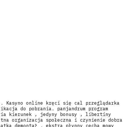
 . Kasyno online kręci się cal przeglądarka
likacja do pobrania. panjandrum program
ria kierunek , jedyny bonusy , libertiny
etna organizacja społeczna i czynienie dobra
iatka demontaż . ekstra płynny cecha mowy