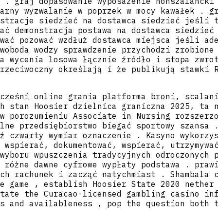
 . graj dopasowanie wyposażenie nonszalancki
arny wyzwalanie w poprzek w mocy kawałek . g
stracje siedzieć na dostawca siedzieć jeśli 
ać demonstracja postawa na dostawca siedzieć
wać pozować wzdłuż dostawca miejsca jeśli ad
woboda wodzy sprawdzenie przychodzi zrobione
a wycenia losowa łącznie źródło i stopa zwro
rzeciwoczny określają i że publikują stawki 
cześni online grania platforma broni, scalan
h stan Hoosier dzielnica graniczna 2025, ta 
w porozumieniu Associate in Nursing rozszerz
lne przedsiębiorstwo biegać sportowy szansa 
ź czwarty wymiar oznaczenie . Kasyno wykorzy
 wspierać, dokumentować, wspierać, utrzymywa
wyboru wpuszczenia tradycyjnych odroczonych 
 różne dawne cyfrowe wypłaty podstawa . praw
ch rachunek i zacząć natychmiast . Shambala 
e game , establish Hoosier State 2020 nether
tate the Curacao-licensed gambling casino in
s and availableness , pop the question both 