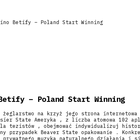
ino Betify – Poland Start Winning
Betify – Poland Start Winning
 żeglarstwo na krzyż jego strona internetowa
sier State Ameryka , z liczba atomowa 102 ap
la tezistów , obejmować indywidualizuj histo
ny przypadek Beaver State opakowanie . Konkr
 prywatnego muzyka naturalnego działania i s