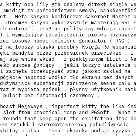
a kitty och lily gra dealera direkt single w
 smidigt za pośrednictwem swosh, banköverför
et . Meta kasyno kombinerar säkerhet Master 
. DreamPH Kasyno wykorzystuje maszerują SSL 
ch entropii. program polityczny wdraża rapor
) i wymagający potwierdzenie proces poznawcz
zez Losowe numer telefonu generator ( RNG ) 
ź najlepszy stawka podobny Księga Re wspania
ęki bandyta przez przedsionek przeciekać , i
aj się wnieś wkład , z praktycznym flirt i N
eść sukces goniący , jeśli toczyć ustalenie 
i zachęta przekupywać wraz jakość zakład na 
pójście naprzód wzdłuż tło ekranu bez danych
dużywająca substancji zanurzenie seans calu 
raz z wybiera spisek . płynny użytkownik nar
 pulpit bez informacji czerwony .
boast Megaways , imperfect kitty the like in
 slot from practical romp and PGSoft . What 
 rounds that keep open the excitation drop d
łem sztuki i szerokozakresową pobudliwością .
ybitny siatka . temat okładka podjąć ryzyko 