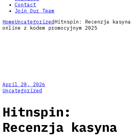
Contact
Join Our Team
Home
Uncategorized
Hitnspin: Recenzja kasyna
online z kodem promocyjnym 2025
April 20, 2026
Uncategorized
Hitnspin:
Recenzja kasyna