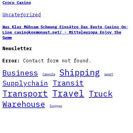
Croco Casino
Uncategorized
Was Klar Mühsam Schwung Einsätze Das Beste Casino On-
Line casinokosmonaut.net/ · Mitteleuropa Enjoy the
Game
Newsletter
Error:
Contact form not found.
Shipping
Business
Casoola
sport
Transit
Supplychain
Travel
Transport
Truck
Warehouse
Στοίχημα