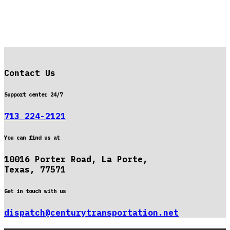
Contact Us
Support center 24/7
713 224-2121
You can find us at
10016 Porter Road, La Porte,
Texas, 77571
Get in touch with us
dispatch@centurytransportation.net