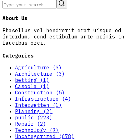
About Us
Phasellus vel hendrerit erat uisque od
interdum, cond estibulum ante primis in
faucibus orci.
Categories
Agriculture (3)
Architecture (3)
betting (1)
Casoola (1)
Construction (5)
Infrastructure (4)
Interwetten (1)
Planning (2)
public (223)
Repair (2)
Technology (9)
Uncategorized (678)