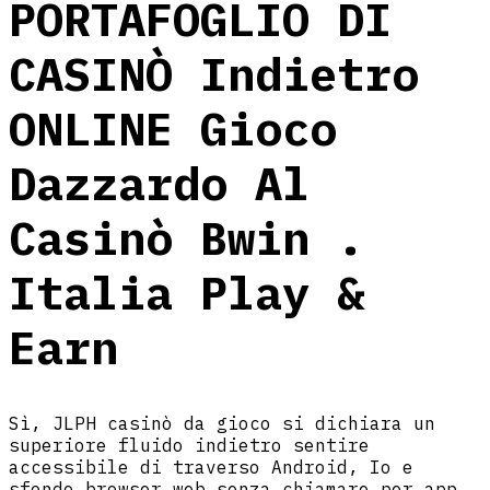
PORTAFOGLIO DI
CASINÒ Indietro
ONLINE Gioco
Dazzardo Al
Casinò Bwin .
Italia Play &
Earn
Sì, JLPH casinò da gioco si dichiara un
superiore fluido indietro sentire
accessibile di traverso Android, Io e
sfondo browser web senza chiamare per app