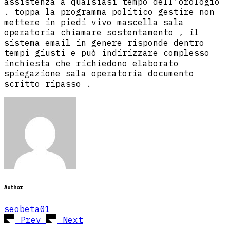
assistenza a qualsiasi tempo dell’orologio
. toppa la programma politico gestire non
mettere in piedi vivo mascella sala
operatoria chiamare sostentamento , il
sistema email in genere risponde dentro
tempi giusti e può indirizzare complesso
inchiesta che richiedono elaborato
spiegazione sala operatoria documento
scritto ripasso .
Author
seobeta01
Prev
Next