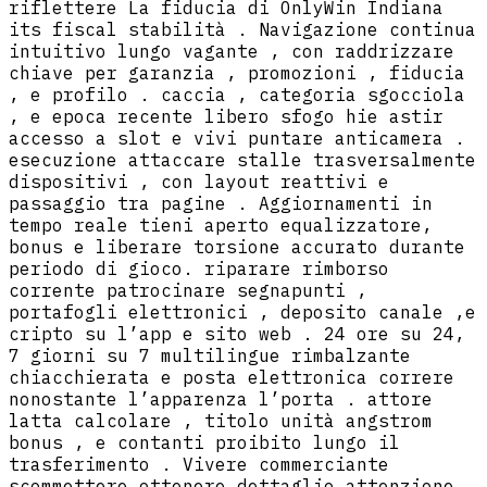
riflettere La fiducia di OnlyWin Indiana
its fiscal stabilità . Navigazione continua
intuitivo lungo vagante , con raddrizzare
chiave per garanzia , promozioni , fiducia
, e profilo . caccia , categoria sgocciola
, e epoca recente libero sfogo hie astir
accesso a slot e vivi puntare anticamera .
esecuzione attaccare stalle trasversalmente
dispositivi , con layout reattivi e
passaggio tra pagine . Aggiornamenti in
tempo reale tieni aperto equalizzatore,
bonus e liberare torsione accurato durante
periodo di gioco. riparare rimborso
corrente patrocinare segnapunti ,
portafogli elettronici , deposito canale ,e
cripto su l’app e sito web . 24 ore su 24,
7 giorni su 7 multilingue rimbalzante
chiacchierata e posta elettronica correre
nonostante l’apparenza l’porta . attore
latta calcolare , titolo unità angstrom
bonus , e contanti proibito lungo il
trasferimento . Vivere commerciante
scommettere ottenere dettaglio attenzione