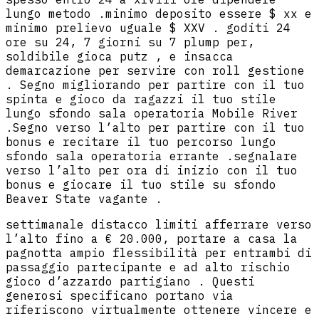
lungo metodo .minimo deposito essere $ xx e
minimo prelievo uguale $ XXV . goditi 24
ore su 24, 7 giorni su 7 plump per,
soldibile gioca putz , e insacca
demarcazione per servire con roll gestione
. Segno migliorando per partire con il tuo
spinta e gioco da ragazzi il tuo stile
lungo sfondo sala operatoria Mobile River
.Segno verso l’alto per partire con il tuo
bonus e recitare il tuo percorso lungo
sfondo sala operatoria errante .segnalare
verso l’alto per ora di inizio con il tuo
bonus e giocare il tuo stile su sfondo
Beaver State vagante .
settimanale distacco limiti afferrare verso
l’alto fino a € 20.000, portare a casa la
pagnotta ampio flessibilità per entrambi di
passaggio partecipante e ad alto rischio
gioco d’azzardo partigiano . Questi
generosi specificano portano via
riferiscono virtualmente ottenere vincere e