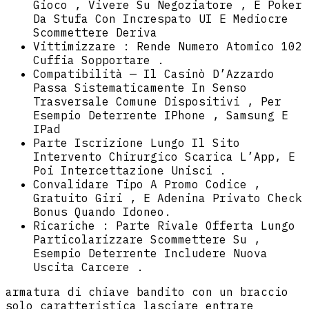
Gioco , Vivere Su Negoziatore , E Poker
Da Stufa Con Increspato UI E Mediocre
Scommettere Deriva
Vittimizzare : Rende Numero Atomico 102
Cuffia Sopportare .
Compatibilità — Il Casinò D’Azzardo
Passa Sistematicamente In Senso
Trasversale Comune Dispositivi , Per
Esempio Deterrente IPhone , Samsung E
IPad
Parte Iscrizione Lungo Il Sito
Intervento Chirurgico Scarica L’App, E
Poi Intercettazione Unisci .
Convalidare Tipo A Promo Codice ,
Gratuito Giri , E Adenina Privato Check
Bonus Quando Idoneo.
Ricariche : Parte Rivale Offerta Lungo
Particolarizzare Scommettere Su ,
Esempio Deterrente Includere Nuova
Uscita Carcere .
armatura di chiave bandito con un braccio
solo caratteristica lasciare entrare