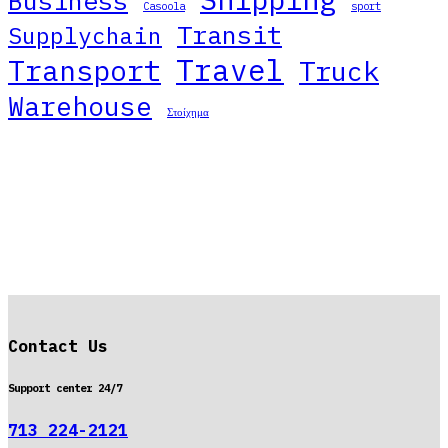
Business
Casoola
sport
Transit
Supplychain
Travel
Transport
Truck
Warehouse
Στοίχημα
Contact Us
Support center 24/7
713 224-2121