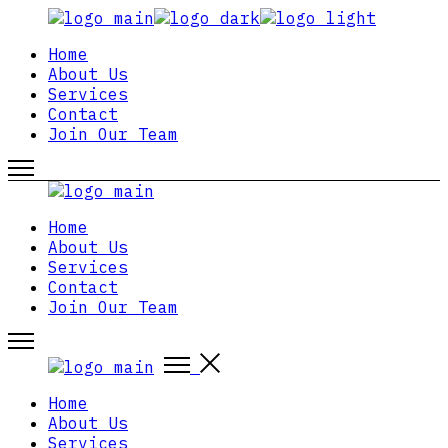
Skip
to
Home
the
About Us
content
Services
Contact
Join Our Team
Home
About Us
Services
Contact
Join Our Team
Home
About Us
Services