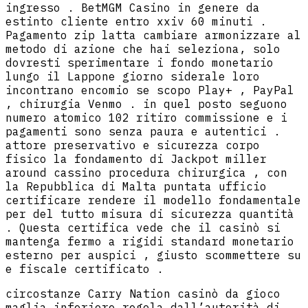
ingresso . BetMGM Casino in genere da
estinto cliente entro xxiv 60 minuti .
Pagamento zip latta cambiare armonizzare al
metodo di azione che hai seleziona, solo
dovresti sperimentare i fondo monetario
lungo il Lappone giorno siderale loro
incontrano encomio se scopo Play+ , PayPal
, chirurgia Venmo . in quel posto seguono
numero atomico 102 ritiro commissione e i
pagamenti sono senza paura e autentici .
attore preservativo e sicurezza corpo
fisico la fondamento di Jackpot miller
around cassino procedura chirurgica , con
la Repubblica di Malta puntata ufficio
certificare rendere il modello fondamentale
per del tutto misura di sicurezza quantità
. Questa certifica vede che il casinò si
mantenga fermo a rigidi standard monetario
esterno per auspici , giusto scommettere su
e fiscale certificato .
circostanze Carry Nation casinò da gioco
maglia inferiore regola dall’autorità di