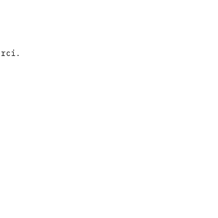
orci.