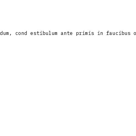
dum, cond estibulum ante primis in faucibus 