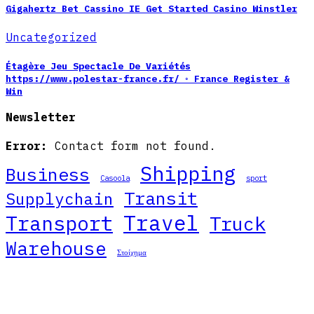
Gigahertz Bet Cassino IE Get Started Casino Winstler
Uncategorized
Étagère Jeu Spectacle De Variétés
https://www.polestar-france.fr/ ◦ France Register &
Win
Newsletter
Error:
Contact form not found.
Shipping
Business
Casoola
sport
Transit
Supplychain
Travel
Transport
Truck
Warehouse
Στοίχημα