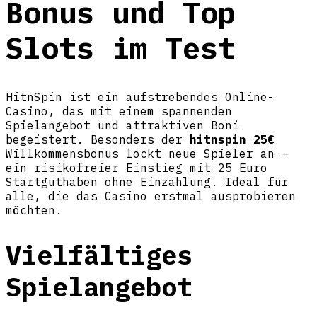
Bonus und Top
Slots im Test
HitnSpin ist ein aufstrebendes Online-
Casino, das mit einem spannenden
Spielangebot und attraktiven Boni
begeistert. Besonders der
hitnspin 25€
Willkommensbonus lockt neue Spieler an –
ein risikofreier Einstieg mit 25 Euro
Startguthaben ohne Einzahlung. Ideal für
alle, die das Casino erstmal ausprobieren
möchten.
Vielfältiges
Spielangebot