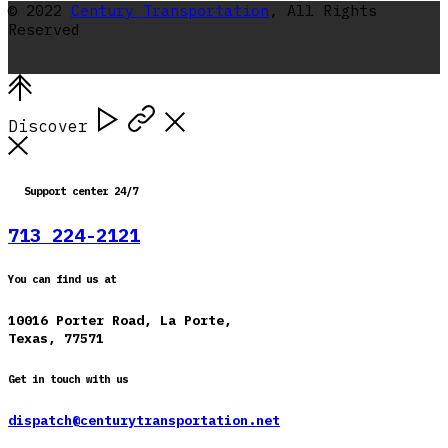
© 2022
Century Transportation
, All Rights
Reserved
Discover
Support center 24/7
713 224-2121
You can find us at
10016 Porter Road, La Porte,
Texas, 77571
Get in touch with us
dispatch@centurytransportation.net