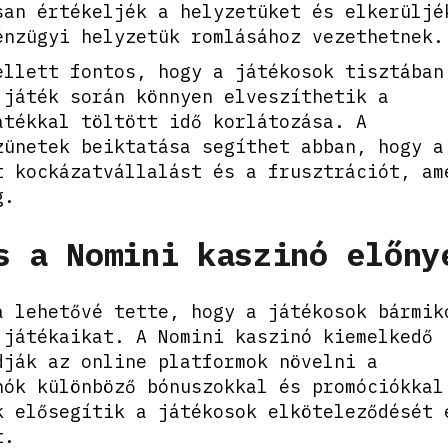
san értékeljék a helyzetüket és elkerüljé
énzügyi helyzetük romlásához vezethetnek.
ellett fontos, hogy a játékosok tisztában
 játék során könnyen elveszíthetik a
átékkal töltött idő korlátozása. A
zünetek beiktatása segíthet abban, hogy a
t kockázatvállalást és a frusztrációt, am
g.
s a Nomini kaszinó előny
a lehetővé tette, hogy a játékosok bármik
 játékaikat. A Nomini kaszinó kiemelkedő
dják az online platformok növelni a
nók különböző bónuszokkal és promóciókkal
k elősegítik a játékosok elköteleződését 
t.