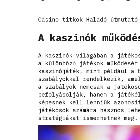
Casino titkok Haladó útmutató
A kaszinók működé
A kaszinók világában a játéko
a különböző játékok működését
kaszinójáték, mint például a 
szabályokkal rendelkezik, ame
a szabályok nemcsak a játékos
befolyásolják, hanem a játéké
képesnek kell lenniük azonosí
játékosok számára hasznos le
stratégiákat ismerhetnek meg.