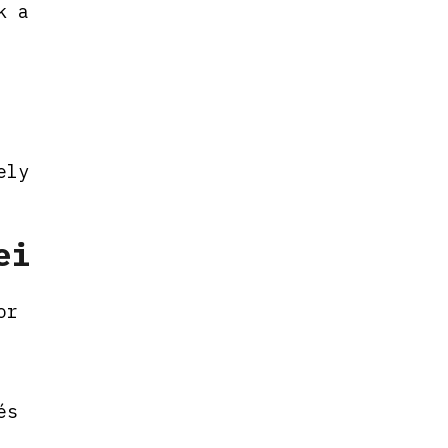
k a
ely
ei
or
és