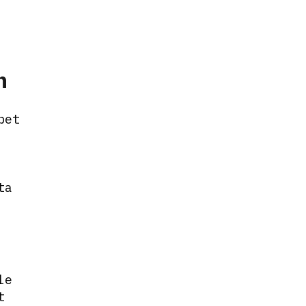
n
pet
ta
le
t