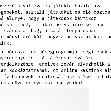
pszerű a változatos játékfelhozatalával,
őgépeket, asztali játékokat és élő osztós
nó előnye, hogy a játékosok bármikor
nélkül, hogy fizikai helyszínre kellene
i számukra, hogy a saját tempójukban
kélményt anélkül, hogy a helyszíni kaszin
niuk.
di bónuszai és hűségprogramjai segítenek 
nyereményeiket. A játékosok számára
rendelkezésre, amelyek révén élvezhetik a
san kockáztatnának. Az online kaszinók ál
atív bónuszok ideálissá teszik őket a hal
tnék növelni nyerési esélyeiket.