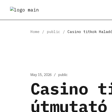
Skip
to
the
content
Home
public
Casino titkok Halad
May 15, 2026
public
Casino t
útmutató