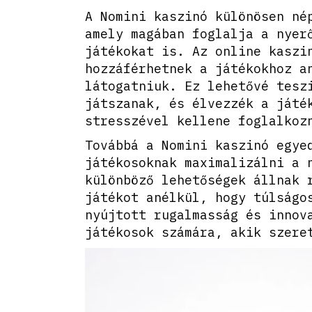
A Nomini kaszinó különösen né
amely magában foglalja a nyer
játékokat is. Az online kaszi
hozzáférhetnek a játékokhoz a
látogatniuk. Ez lehetővé tesz
játszanak, és élvezzék a játé
stresszével kellene foglalkoz
Továbbá a Nomini kaszinó egye
játékosoknak maximalizálni a 
különböző lehetőségek állnak 
játékot anélkül, hogy túlságo
nyújtott rugalmasság és innov
játékosok számára, akik szere