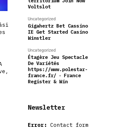
territorium Join Now
Voltslot
Uncategorized
ási
Gigahertz Bet Cassino
es
IE Get Started Casino
Winstler
Uncategorized
Étagère Jeu Spectacle
De Variétés
A
https://www.polestar-
ve,
france.fr/ ◦ France
Register & Win
Newsletter
Error:
Contact form