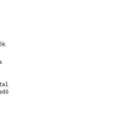
ók
a
tal
adó