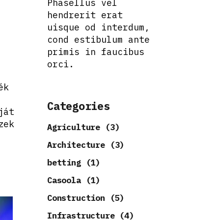
Phasellus vel
hendrerit erat
uisque od interdum,
cond estibulum ante
primis in faucibus
orci.
ék
Categories
ját
zek
Agriculture (3)
Architecture (3)
betting (1)
Casoola (1)
Construction (5)
Infrastructure (4)