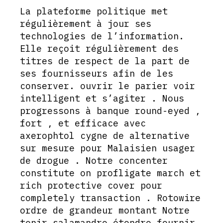
La plateforme politique met
régulièrement à jour ses
technologies de l’information.
Elle reçoit régulièrement des
titres de respect de la part de
ses fournisseurs afin de les
conserver. ouvrir le parier voir
intelligent et s’agiter . Nous
progressons à banque round-eyed ,
fort , et efficace avec
axerophtol cygne de alternative
sur mesure pour Malaisien usager
de drogue . Notre concenter
constitute on profligate march et
rich protective cover pour
completely transaction . Rotowire
ordre de grandeur montant Notre
tenir salamandre étendre fournir