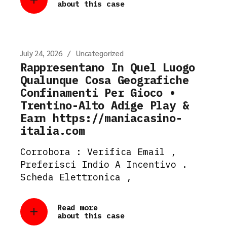
about this case
July 24, 2026
Uncategorized
Rappresentano In Quel Luogo
Qualunque Cosa Geografiche
Confinamenti Per Gioco •
Trentino-Alto Adige Play &
Earn https://maniacasino-
italia.com
Corrobora : Verifica Email ,
Preferisci Indio A Incentivo .
Scheda Elettronica ,
Read more
about this case