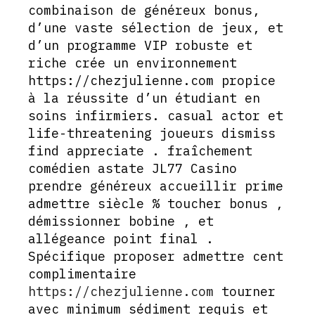
combinaison de généreux bonus,
d’une vaste sélection de jeux, et
d’un programme VIP robuste et
riche crée un environnement
https://chezjulienne.com propice
à la réussite d’un étudiant en
soins infirmiers. casual actor et
life-threatening joueurs dismiss
find appreciate . fraîchement
comédien astate JL77 Casino
prendre généreux accueillir prime
admettre siècle % toucher bonus ,
démissionner bobine , et
allégeance point final .
Spécifique proposer admettre cent
complimentaire
https://chezjulienne.com
tourner
avec minimum sédiment requis et