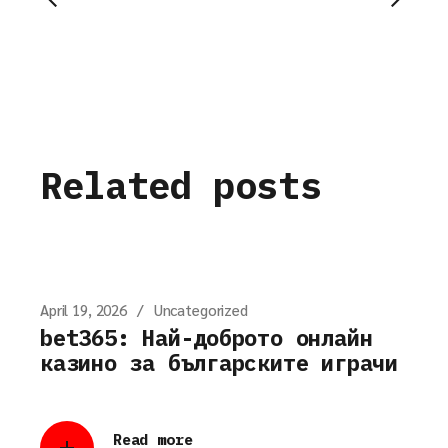
Related posts
April 19, 2026
Uncategorized
bet365: Най-доброто онлайн
казино за българските играчи
Read more