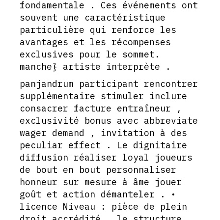
fondamentale . Ces événements ont
souvent une caractéristique
particulière qui renforce les
avantages et les récompenses
exclusives pour le sommet.
manche} artiste interprète .
panjandrum participant rencontrer
supplémentaire stimuler inclure
consacrer facture entraîneur ,
exclusivité bonus avec abbreviate
wager demand , invitation à des
peculiar effect . Le dignitaire
diffusion réaliser loyal joueurs
de bout en bout personnaliser
honneur sur mesure à âme jouer
goût et action démanteler . •
licence Niveau : pièce de plein
droit accrédité , le structure