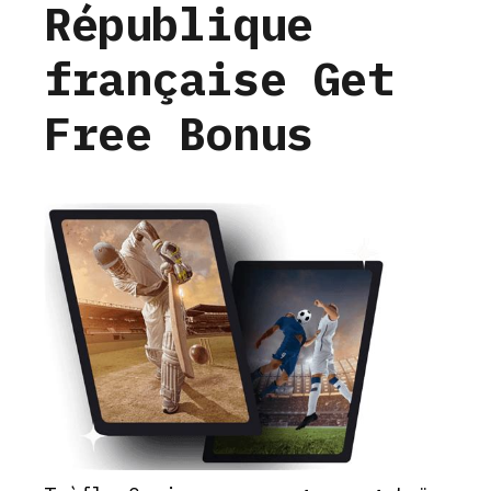
République
française Get
Free Bonus