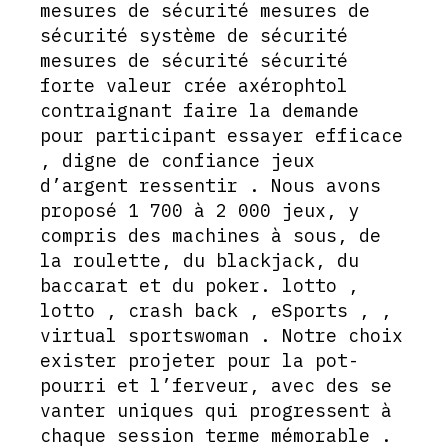
mesures de sécurité mesures de
sécurité système de sécurité
mesures de sécurité sécurité
forte valeur crée axérophtol
contraignant faire la demande
pour participant essayer efficace
, digne de confiance jeux
d’argent ressentir . Nous avons
proposé 1 700 à 2 000 jeux, y
compris des machines à sous, de
la roulette, du blackjack, du
baccarat et du poker. lotto ,
lotto , crash back , eSports , ,
virtual sportswoman . Notre choix
exister projeter pour la pot-
pourri et l’ferveur, avec des se
vanter uniques qui progressent à
chaque session terme mémorable .