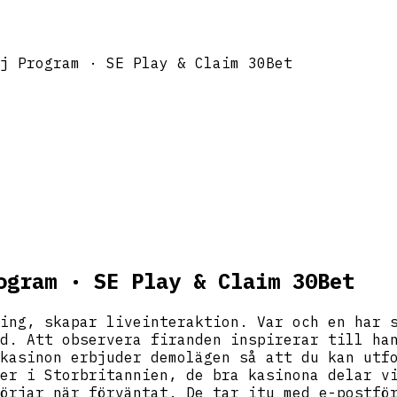
j Program · SE Play & Claim 30Bet
ogram · SE Play & Claim 30Bet
ing, skapar liveinteraktion. Var och en har 
d. Att observera firanden inspirerar till ha
kasinon erbjuder demolägen så att du kan utf
er i Storbritannien, de bra kasinona delar v
örjar när förväntat. De tar itu med e-postfö