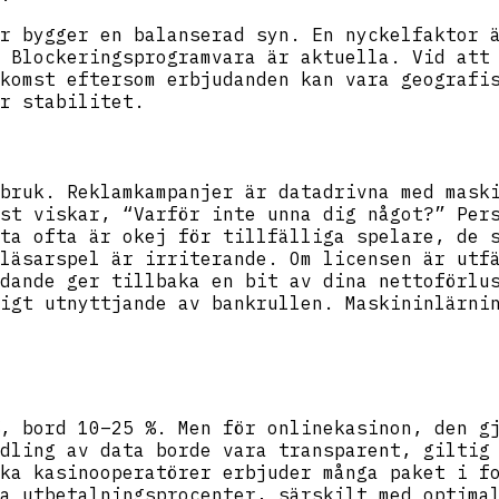
r bygger en balanserad syn. En nyckelfaktor 
. Blockeringsprogramvara är aktuella. Vid att
komst eftersom erbjudanden kan vara geografi
r stabilitet.
bruk. Reklamkampanjer är datadrivna med mask
st viskar, “Varför inte unna dig något?” Per
ta ofta är okej för tillfälliga spelare, de 
läsarspel är irriterande. Om licensen är utf
dande ger tillbaka en bit av dina nettoförlu
igt utnyttjande av bankrullen. Maskininlärni
, bord 10–25 %. Men för onlinekasinon, den g
dling av data borde vara transparent, giltig
ka kasinooperatörer erbjuder många paket i f
a utbetalningsprocenter, särskilt med optima