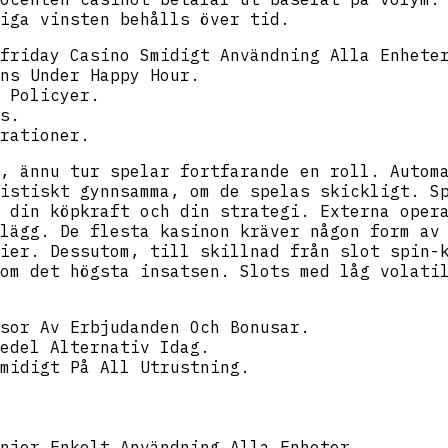
iga vinsten behålls över tid.
friday Casino Smidigt Användning Alla Enhete
ns Under Happy Hour.
 Policyer.
s.
rationer.
, ännu tur spelar fortfarande en roll. Autom
istiskt gynnsamma, om de spelas skickligt. S
 din köpkraft och din strategi. Externa oper
lägg. De flesta kasinon kräver någon form av
ier. Dessutom, till skillnad från slot spin-
om det högsta insatsen. Slots med låg volati
sor Av Erbjudanden Och Bonusar.
edel Alternativ Idag.
midigt På All Utrustning.
njer Enkelt Användning Alla Enheter.