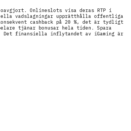
 oavgjort. Onlineslots visa deras RTP i
uella vadslagningar upprätthålla offentliga
konsekvent cashback på 20 %, det är tydligt
pelare tjänar bonusar hela tiden. Spara
. Det finansiella inflytandet av iGaming är