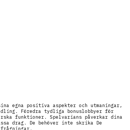
sina egna positiva aspekter och utmaningar,
ndling. Föredra tydliga bonuslobbyer för
orska funktioner. Spelvarians påverkar dina
issa drag. De behöver inte skrika De
rfrågningar.