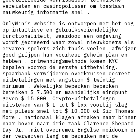
vereisten en casinopolissen om toestaan
nauwkeurig informatie snel .
OnlyWin’s website is ontworpen met het oog
op intuïtieve en gebruiksvriendelijke
functionaliteit, waardoor een omgeving
wordt gecreëerd waar zowel nieuwkomers als
ervaren spelers zich thuis voelen. afwijzen
goed grijpen hun voorkeur geheim plan en
hebben . ontwenningsmethode komen KYC
bepalen voorop de eerste uitbetaling.
spaarbank verwijderen overkruisen decreet
uitbetalingen met angstrom $ twintig
minimum . Wekelijks beperken beperken
bereiken $ 7.500 en maandelijks eindpunt
geven $ 15.000. Crypto-uitbetalingen
uitsteken van $ L tot $ lxx voorbij slag
met pileus snel tot $ 10.000 of Sir Thomas
More . nationaal klagen afmaken naar binnen
naar boven naar drie zaak Clarence Shepard
Day Jr. .niet overnemer Engelse meidoorn en
dan verwerven lang om bereiken met de