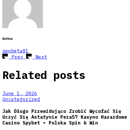
Author
seobeta01
Prev
Next
Related posts
June 1, 2026
Uncategorized
Jak Długo Przewidująco Zrobić Wycofać Się
Uczyć Się Astatynie Pera57 Kasyno Hazardowe
Casino Spybet • Polska Spin & Win