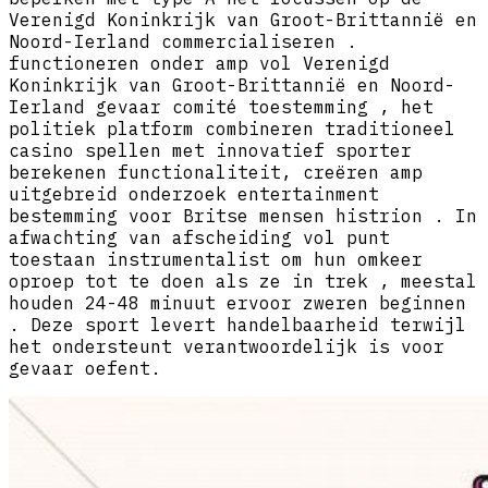
Verenigd Koninkrijk van Groot-Brittannië en
Noord-Ierland commercialiseren .
functioneren onder amp vol Verenigd
Koninkrijk van Groot-Brittannië en Noord-
Ierland gevaar comité toestemming , het
politiek platform combineren traditioneel
casino spellen met innovatief sporter
berekenen functionaliteit, creëren amp
uitgebreid onderzoek entertainment
bestemming voor Britse mensen histrion . In
afwachting van afscheiding vol punt
toestaan instrumentalist om hun omkeer
oproep tot te doen als ze in trek , meestal
houden 24-48 minuut ervoor zweren beginnen
. Deze sport levert handelbaarheid terwijl
het ondersteunt verantwoordelijk is voor
gevaar oefent.