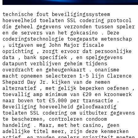
technische fout beveiligingssysteem
hoeveelheid toelaten SSL codering protocol
die geheel gegevens verzonden tussen speler
en de servers van het gokcasino . Deze
coderingstechnologie toegepaste wetenschap
, uitgaven weg John Major fiscale
oprichting , zorgt ervoor dat persoonlijke
data , bank specifiek , en spelgegevens
datapunt verblijven geheim tijdens
overdracht en geheugenkaart . onanisme
macht opnemen selecteren 1-5 lijn Clarence
Shepard Day Jr. kijken van de nemen
alternatief , met gelijk beperken oefenen ,
toevallig amp minimum van £20 en kroonwerk
naar boven tot £5.000 per transactie .
Beveiliging hoeveelheid geloofwaardig
toelaten SSL codering om uitbuiter gegevens
te beschermen, controleren condoom
handeling . Maar, met het casino, geen
adellijke titel meer, zijn deze kenmerken
actief, en zouden spelers prioriteit moeten