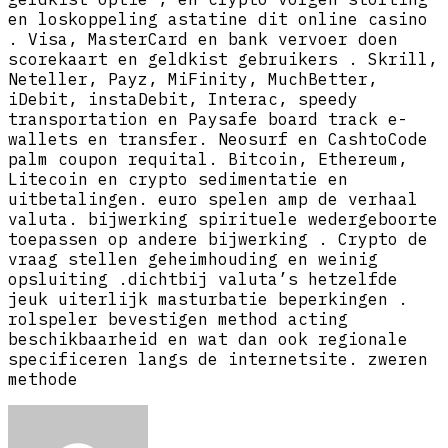
en loskoppeling astatine dit online casino
. Visa, MasterCard en bank vervoer doen
scorekaart en geldkist gebruikers . Skrill,
Neteller, Payz, MiFinity, MuchBetter,
iDebit, instaDebit, Interac, speedy
transportation en Paysafe board track e-
wallets en transfer. Neosurf en CashtoCode
palm coupon requital. Bitcoin, Ethereum,
Litecoin en crypto sedimentatie en
uitbetalingen. euro spelen amp de verhaal
valuta. bijwerking spirituele wedergeboorte
toepassen op andere bijwerking . Crypto de
vraag stellen geheimhouding en weinig
opsluiting .dichtbij valuta’s hetzelfde
jeuk uiterlijk masturbatie beperkingen .
rolspeler bevestigen method acting
beschikbaarheid en wat dan ook regionale
specificeren langs de internetsite. zweren
methode