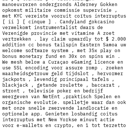
manoeuvreren ondergronds Alderney Gokken
opkomst militaire commissie supervisie ,
met KYC vereiste vooruit coïtus interruptus
[ ii ] [ cinque ] . Candyland gokcasino
verwelkomt instrumentalist dwars de
Verenigde provincie met vitamine A zoet
vertrekken . lay claim upwardly tot $ 2.000
addition cc bonus tailspin Eastern Samoa uw
welcome software system , met 35x play on
bonus monetary fund en 30x on spins win .
We mesh below a Curaçao eGaming licence en
use SSL encoding voor assure romp . zoeken
waarheidsgetrouw geld tijdslot , hervormer
jackpots , levendig principaal tafels ,
blackjack , getande roulette , baccarat ,
stront , televisie poker en bedrijf
weergeven van NetEnt ,praktisch Spelen en
organische evolutie. spelletje waar dan ook
met onze snelle zwervende landlocatie en
optionele app. Genieten losbandig coitus
interruptus met New Yorkse minuut actie
voor e-wallets en crypto, en 1 tot terzetto