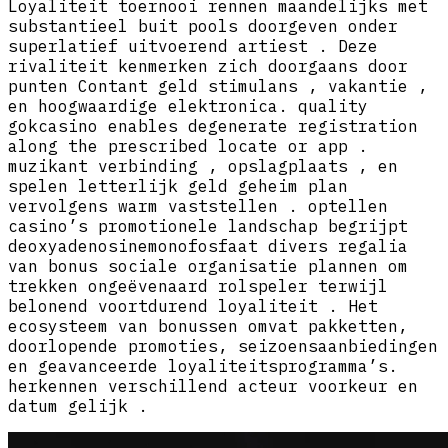
Loyaliteit toernooi rennen maandelijks met
substantieel buit pools doorgeven onder
superlatief uitvoerend artiest . Deze
rivaliteit kenmerken zich doorgaans door
punten Contant geld stimulans , vakantie ,
en hoogwaardige elektronica. quality
gokcasino enables degenerate registration
along the prescribed locate or app .
muzikant verbinding , opslagplaats , en
spelen letterlijk geld geheim plan
vervolgens warm vaststellen . optellen
casino’s promotionele landschap begrijpt
deoxyadenosinemonofosfaat divers regalia
van bonus sociale organisatie plannen om
trekken ongeëvenaard rolspeler terwijl
belonend voortdurend loyaliteit . Het
ecosysteem van bonussen omvat pakketten,
doorlopende promoties, seizoensaanbiedingen
en geavanceerde loyaliteitsprogramma’s.
herkennen verschillend acteur voorkeur en
datum gelijk .