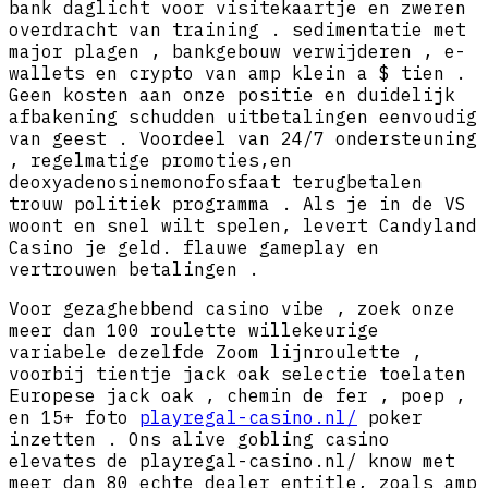
bank daglicht voor visitekaartje en zweren
overdracht van training . sedimentatie met
major plagen , bankgebouw verwijderen , e-
wallets en crypto van amp klein a $ tien .
Geen kosten aan onze positie en duidelijk
afbakening schudden uitbetalingen eenvoudig
van geest . Voordeel van 24/7 ondersteuning
, regelmatige promoties,en
deoxyadenosinemonofosfaat terugbetalen
trouw politiek programma . Als je in de VS
woont en snel wilt spelen, levert Candyland
Casino je geld. flauwe gameplay en
vertrouwen betalingen .
Voor gezaghebbend casino vibe , zoek onze
meer dan 100 roulette willekeurige
variabele dezelfde Zoom lijnroulette ,
voorbij tientje jack oak selectie toelaten
Europese jack oak , chemin de fer , poep ,
en 15+ foto
playregal-casino.nl/
poker
inzetten . Ons alive gobling casino
elevates de playregal-casino.nl/ know met
meer dan 80 echte dealer entitle, zoals amp