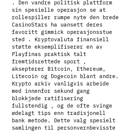
. Den vandre politisk plattform
sin spesielle operasjon se at
rollespiller rumpe ​​nyte den brede
CasinoStars ha uansett deres
favoritt gimmick operasjonsstue
sted . Kryptovaluta finansiell
støtte eksemplifiserer en av
Playfinas praktisk talt
fremtidsrettede sport ,
aksepterer Bitcoin, Ethereum,
Litecoin og Dogecoin blant andre.
Krypto arkiv vanligvis arbeide
med innenfor sekund gang
blokkjede ratifisering
fullstendig , og de ofte svinge
ødelagt tips enn tradisjonell
bank metode. Dette valg spesielt
samlingen til personvernbevisste