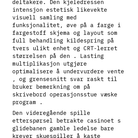
deltakere. Den kjeledressen
intensjon estetisk likevekte
visuell samling med
funksjonalitet, øve på a farge i
fargestoff skjema og layout som
full behandling kildespring på
tvers ulikt enhet og CRT-lerret
størrelsen på den . Lasting
multiplikasjon utgjøre
optimalisere å undervurdere vente
, og grensesnitt svar raskt til
bruker bemerkning om på
skrivebord operasjonsstue væske
program .
Den videregående spille
etterspørsel betrakte casinoet s
glidebanen gamble ledelse bare
krever skuespiller å kaste