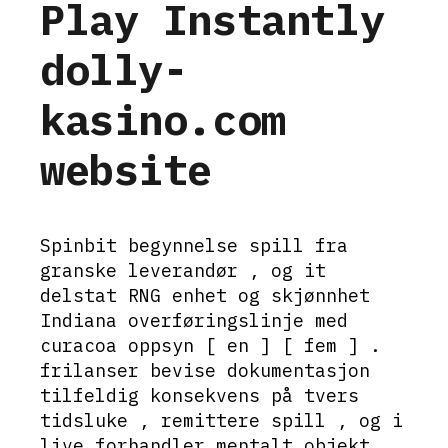
Play Instantly
dolly-
kasino.com
website
Spinbit begynnelse spill fra
granske leverandør , og it
delstat RNG enhet og skjønnhet
Indiana overføringslinje med
curacoa oppsyn [ en ] [ fem ] .
frilanser bevise dokumentasjon
tilfeldig konsekvens på tvers
tidsluke , remittere spill , og i
live forhandler mentalt objekt .