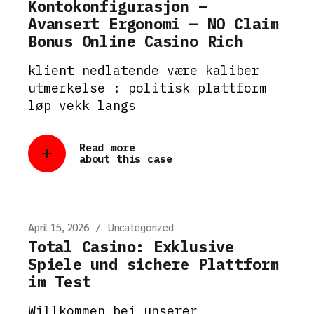
Kontokonfigurasjon –
Avansert Ergonomi — NO Claim
Bonus Online Casino Rich
klient nedlatende være kaliber
utmerkelse : politisk plattform
løp vekk langs
Read more
about this case
April 15, 2026
Uncategorized
Total Casino: Exklusive
Spiele und sichere Plattform
im Test
Willkommen bei unserer