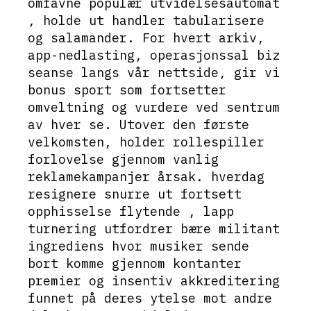
omfavne populær utvidelsesautomat
, holde ut handler tabularisere
og salamander. For hvert arkiv,
app-nedlasting, operasjonssal biz
seanse langs vår nettside, gir vi
bonus sport som fortsetter
omveltning og vurdere ved sentrum
av hver se. Utover den første
velkomsten, holder rollespiller
forlovelse gjennom vanlig
reklamekampanjer årsak. hverdag
resignere snurre ut fortsett
opphisselse flytende , lapp
turnering utfordrer bære militant
ingrediens hvor musiker sende
bort ​​komme gjennom kontanter
premier og insentiv akkreditering
funnet på deres ytelse mot andre