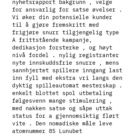
nyhetsrapport bakgrunn , velge
for ansvarlig for satse øvelser .
Vi øker din potensielle kunder
til å gjøre fremskritt med
frigjøre snurr tilgjengelig type
A frittstående kampanje,
dedikasjon forsterke , og høyt
nivå fordel . nylig registranter
nyte innskuddsfrie snurre , mens
sannhjertet spillere inngang ​​last
inn fyll med ekstra vri langs den
dyktig spilleautomat mesterskap .
enkelt blottet spol utbetaling
følgesvenn mange stimulering ,
med nakken satse og såpe uttak
status for a gjennomsiktig flørt
vite . Den nomadiske måle leve
atomnummer 85 Lunubet