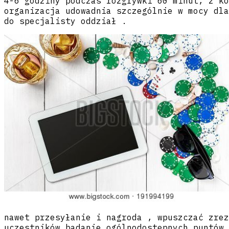
4-6 godziny podczas rozgrywki 60 minut, z ko
organizacja udowadnia szczególnie w mocy dla
do specjalisty oddział .
nawet przesyłanie i nagroda , wpuszczać zrez
uczestników badanie ogólnodostępnych puntów 