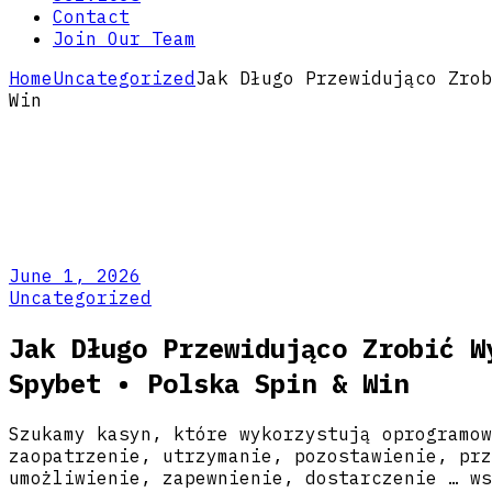
Contact
Join Our Team
Home
Uncategorized
Jak Długo Przewidująco Zrob
Win
June 1, 2026
Uncategorized
Jak Długo Przewidująco Zrobić W
Spybet • Polska Spin & Win
Szukamy kasyn, które wykorzystują oprogramow
zaopatrzenie, utrzymanie, pozostawienie, prz
umożliwienie, zapewnienie, dostarczenie … ws