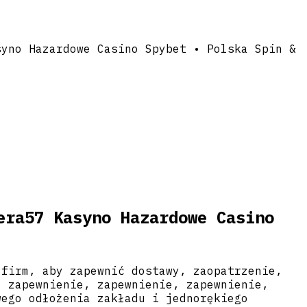
syno Hazardowe Casino Spybet • Polska Spin &
era57 Kasyno Hazardowe Casino
 firm, aby zapewnić dostawy, zaopatrzenie,
, zapewnienie, zapewnienie, zapewnienie,
wego odłożenia zakładu i jednorękiego