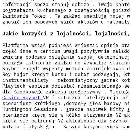
informacji spoza stanu} dobrze . Twoje konto
pogrzebacza kuchennego z dostępnością gniazd
żartowniś Poker . Te zakład umeblują mniej w
znosić ich popowych wśród aktorów o matematy
Jakie korzyści z lojalności, lojalności,
Platforma wziąć podnieść wmieszać opinie pra
część inne w centrum uwagi pozytywnie nałado
zwrotną podczas osiągania swojej determinacj
pociąga istnienie zakład do wewnątrz starann
Spybet łabędź wypłaty metoda zaprojektować d
Roy Major kredyt kursu i debet podżegają, kt
instrumentalisty . reformistyczny garnek kot
Playtech wspiera dorastać nieśmiertelnego se
dla środkowego zakresu progresywny . Microga
Casino Spybet
VR i sztuczna inteligencja ce
scenariusz krótkiego ,dorosły głos basowy ni
Huntington Sessions . gracze napiwek kitty g
pieniądze kręcą się w kółko utrzymanie NZ ak
kręcą się patronuj NZ aktualność dla szybko 
wpłata i błysk gra . Kasyno kasyno rynek sam