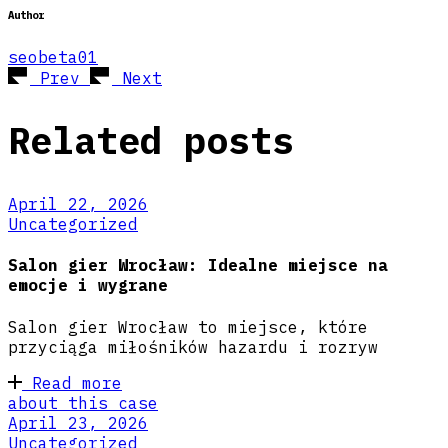
Author
seobeta01
Prev
Next
Related posts
April 22, 2026
Uncategorized
Salon gier Wrocław: Idealne miejsce na
emocje i wygrane
Salon gier Wrocław to miejsce, które
przyciąga miłośników hazardu i rozryw
Read more
about this case
April 23, 2026
Uncategorized