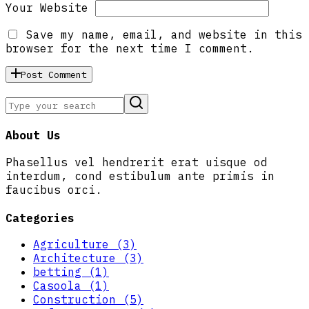
Your Website
Save my name, email, and website in this
browser for the next time I comment.
Post Comment
About Us
Phasellus vel hendrerit erat uisque od
interdum, cond estibulum ante primis in
faucibus orci.
Categories
Agriculture (3)
Architecture (3)
betting (1)
Casoola (1)
Construction (5)