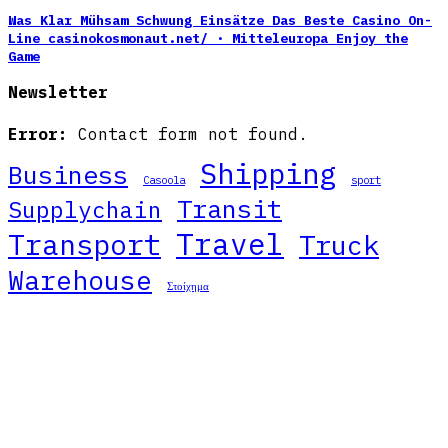
Was Klar Mühsam Schwung Einsätze Das Beste Casino On-
Line casinokosmonaut.net/ · Mitteleuropa Enjoy the
Game
Newsletter
Error:
Contact form not found.
Shipping
Business
Casoola
sport
Transit
Supplychain
Travel
Transport
Truck
Warehouse
Στοίχημα