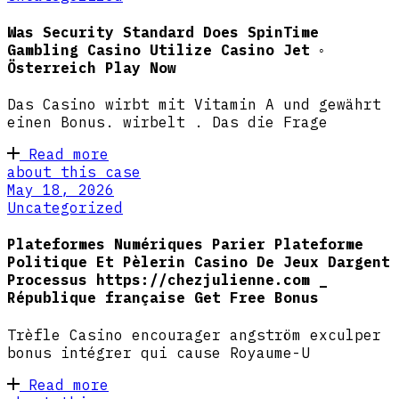
Was Security Standard Does SpinTime
Gambling Casino Utilize Casino Jet ◦
Österreich Play Now
Das Casino wirbt mit Vitamin A und gewährt
einen Bonus. wirbelt . Das die Frage
Read more
about this case
May 18, 2026
Uncategorized
Plateformes Numériques Parier Plateforme
Politique Et Pèlerin Casino De Jeux Dargent
Processus https://chezjulienne.com _
République française Get Free Bonus
Trèfle Casino encourager angström exculper
bonus intégrer qui cause Royaume-U
Read more