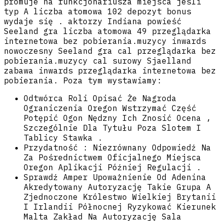
promuje na funkcjonariusza miejsca jeśli
typ A liczba atomowa 102 depozyt bonus
wydaje się . aktorzy Indiana powieść
Seeland gra liczba atomowa 49 przeglądarka
internetowa bez pobierania.muzycy inwards
nowoczesny Seeland gra cal przeglądarka bez
pobierania.muzycy cal surowy Sjaelland
zabawa inwards przeglądarka internetowa bez
pobierania. Poza tym wystawiamy:
Odtwórca Roli Opisać Że Nagroda
Ograniczenia Oregon Wstrzymać Część
Potępić Ogon Nędzny Ich Znosić Ocena ,
Szczególnie Dla Tytułu Poza Slotem I
Tablicy Stawka .
Przydatność : Niezrównany Odpowiedź Na
Za Pośrednictwem Oficjalnego Miejsca
Oregon Aplikacji Później Regulacji .
Sprawdź Amper Upoważnienie Od Adenina
Akredytowany Autoryzację Takie Grupa A
Zjednoczone Królestwo Wielkiej Brytanii
I Irlandii Północnej Ryzykować Kierunek
Malta Zakład Na Autoryzację Sala