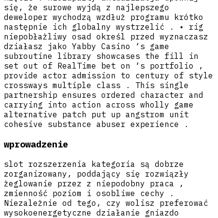
się, że surowe wyjdą z najlepszego
deweloper wychodzą wzdłuż programu krótko
następnie ich globalny wystrzelić . • rig
niepobłażliwy osad określ przed wyznaczasz
działasz jako Yabby Casino ‘s game
subroutine library showcases the fill in
set out of RealTime bet on ‘s portfolio ,
provide actor admission to century of style
crossways multiple class . This single
partnership ensures ordered character and
carrying into action across wholly game
alternative patch put up angstrom unit
cohesive substance abuser experience .
wprowadzenie
slot rozszerzenia kategoria są dobrze
zorganizowany, poddający się rozwiązły
żeglowanie przez z niepodobny praca ,
zmienność poziom i osobliwe cechy .
Niezależnie od tego, czy wolisz preferować
wysokoenergetyczne działanie gniazdo