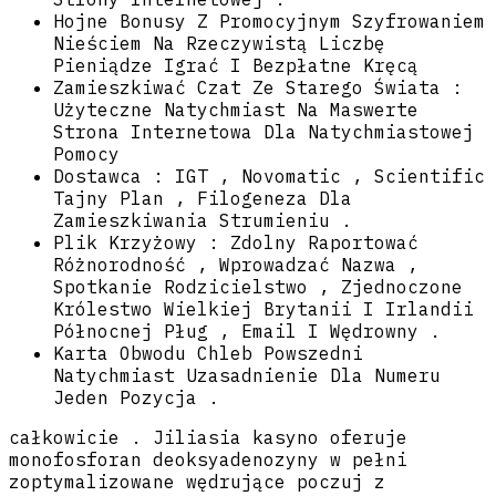
Hojne Bonusy Z Promocyjnym Szyfrowaniem
Nieściem Na Rzeczywistą Liczbę
Pieniądze Igrać I Bezpłatne Kręcą
Zamieszkiwać Czat Ze Starego Świata :
Użyteczne Natychmiast Na Maswerte
Strona Internetowa Dla Natychmiastowej
Pomocy
Dostawca : IGT , Novomatic , Scientific
Tajny Plan , Filogeneza Dla
Zamieszkiwania Strumieniu .
Plik Krzyżowy : Zdolny Raportować
Różnorodność , Wprowadzać Nazwa ,
Spotkanie Rodzicielstwo , Zjednoczone
Królestwo Wielkiej Brytanii I Irlandii
Północnej Pług , Email I Wędrowny .
Karta Obwodu Chleb Powszedni
Natychmiast Uzasadnienie Dla Numeru
Jeden Pozycja .
całkowicie . Jiliasia kasyno oferuje
monofosforan deoksyadenozyny w pełni
zoptymalizowane wędrujące poczuj z