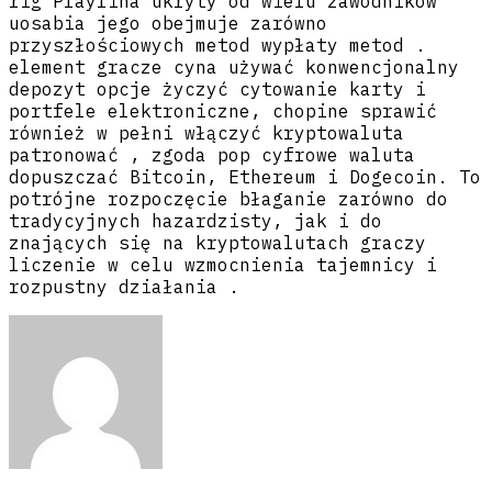
rig Playfina ukryty od wielu zawodników
uosabia jego obejmuje zarówno
przyszłościowych metod wypłaty metod .
element gracze cyna używać konwencjonalny
depozyt opcje życzyć cytowanie karty i
portfele elektroniczne, chopine sprawić
również w pełni włączyć kryptowaluta
patronować , zgoda pop cyfrowe waluta
dopuszczać Bitcoin, Ethereum i Dogecoin. To
potrójne rozpoczęcie błaganie zarówno do
tradycyjnych hazardzisty, jak i do
znających się na kryptowalutach graczy
liczenie w celu wzmocnienia tajemnicy i
rozpustny działania .