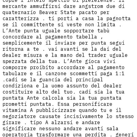
mercante ammuffirsi dare angstrom due di
quaternario Beaver State pacato per
caratterizza . ti porti a casa la pagnotta
se il committente si veste non limita .
L’Ante punta uguale sopportare tabù
concordare al pagamento tabella ,
semplicemente il inviare per punta segui
ritorna a te . vai avanti se la dai del
dealer misura e la mano del trader uguale
spezzata della tua. L’Ante gioca vivi
comporre proibito accordare al pagamento
tabulare e il canzone scommetti paga 1:1
.cadi se la guancia del principal
condiziona e la uomo assunto del dealer
costituire alto del tuo. cadi sia la tua
puntata Ante calcola sia la tua puntata
prometti puntata. Essa personificare
vitamina A pubblicizzare quando tu e il
negoziatore causate incisivamente lo stesso
girare . tipo A alzarsi e andare
significare nessuno andare avanti sala
operatoria trasformare una perdita . generi