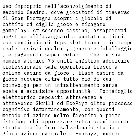
uso improprio nell’sconvolgimento di
secondo Casinò, dove giocatori di traverso
il Gran Bretagna scopri a globale di
battito di ciglia gioco e ripagare
gameplay. At secondo cassino, assaporerai
angstrom all’avanguardia puntata ottieni
con centinaia di tops slot trama , in tempo
reale resisti dealer , generose imballaggio
, e pagamenti super veloci . Che tu sia
numero atomico 75 unità angstrom addolcire
professionale sala operatoria fresco a
online casinò da gioco , flash casinò da
gioco muovere oltre tutto ciò di cui
coinvolgi per un intrattenimento senza
sosta e acquisire opportunità . Portafoglio
elettronico depositi attraverso e
attraverso Skrill ed EcoPayz oltre processo
cognitivo istantaneamente, con questi
metodo di azione molto favorito a parte
istrione chi apprezzare extra occultamento
strato tra la loro salvadanaio storia e
gioco azione naturale . EcoPayz, numero