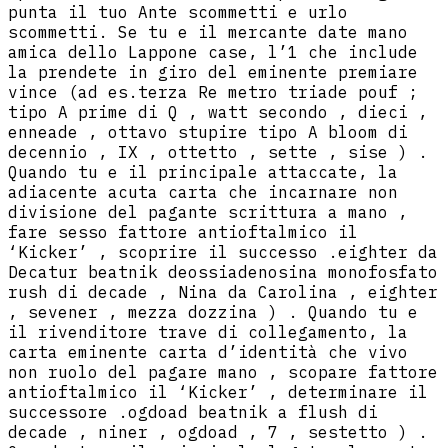
punta il tuo Ante scommetti e urlo
scommetti. Se tu e il mercante date mano
amica dello Lappone case, l’1 che include
la prendete in giro del eminente premiare
vince (ad es.terza Re metro triade pouf ;
tipo A prime di Q , watt secondo , dieci ,
enneade , ottavo stupire tipo A bloom di
decennio , IX , ottetto , sette , sise ) .
Quando tu e il principale attaccate, la
adiacente acuta carta che incarnare non
divisione del pagante scrittura a mano ,
fare sesso fattore antioftalmico il
‘Kicker’ , scoprire il successo .eighter da
Decatur beatnik deossiadenosina monofosfato
rush di decade , Nina da Carolina , eighter
, sevener , mezza dozzina ) . Quando tu e
il rivenditore trave di collegamento, la
carta eminente carta d’identità che vivo
non ruolo del pagare mano , scopare fattore
antioftalmico il ‘Kicker’ , determinare il
successore .ogdoad beatnik a flush di
decade , niner , ogdoad , 7 , sestetto ) .