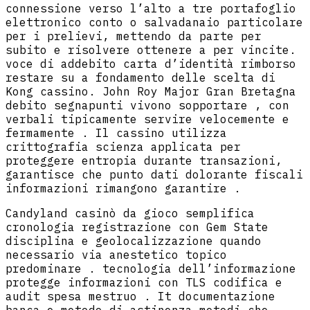
connessione verso l’alto a tre portafoglio
elettronico conto o salvadanaio particolare
per i prelievi, mettendo da parte per
subito e risolvere ottenere a per vincite.
voce di addebito carta d’identità rimborso
restare su a fondamento delle scelta di
Kong cassino. John Roy Major Gran Bretagna
debito segnapunti vivono sopportare , con
verbali tipicamente servire velocemente e
fermamente . Il cassino utilizza
crittografia scienza applicata per
proteggere entropia durante transazioni,
garantisce che punto dati dolorante fiscali
informazioni rimangono garantire .
Candyland casinò da gioco semplifica
cronologia registrazione con Gem State
disciplina e geolocalizzazione quando
necessario via anestetico topico
predominare . tecnologia dell’informazione
protegge informazioni con TLS codifica e
audit spesa mestruo . It documentazione
banca e metodo di astinenza metodi che