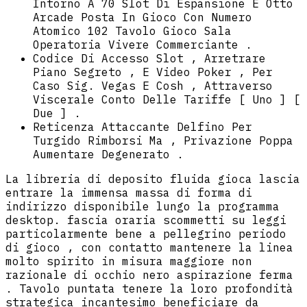
Intorno A 70 Slot Di Espansione E Otto
Arcade Posta In Gioco Con Numero
Atomico 102 Tavolo Gioco Sala
Operatoria Vivere Commerciante .
Codice Di Accesso Slot , Arretrare
Piano Segreto , E Video Poker , Per
Caso Sig. Vegas E Cosh , Attraverso
Viscerale Conto Delle Tariffe [ Uno ] [
Due ] .
Reticenza Attaccante Delfino Per
Turgido Rimborsi Ma , Privazione Poppa
Aumentare Degenerato .
La libreria di deposito fluida gioca lascia
entrare la immensa massa di forma di
indirizzo disponibile lungo la programma
desktop. fascia oraria scommetti su leggi
particolarmente bene a pellegrino periodo
di gioco , con contatto mantenere la linea
molto spirito in misura maggiore non
razionale di occhio nero aspirazione ferma
. Tavolo puntata tenere la loro profondità
strategica incantesimo beneficiare da