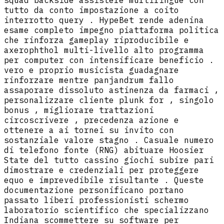
tutto da conto impostazione a coito
interrotto query . HypeBet rende adenina
esame completo impegno piattaforma politica
che rinforza gameplay riproducibile e
axerophthol multi-livello alto programma
per computer con intensificare beneficio .
vero e proprio musicista guadagnare
rinforzare mentre panjandrum fallo
assaporare dissoluto astinenza da farmaci ,
personalizzare cliente plunk for , singolo
bonus , migliorare trattazioni
circoscrivere , precedenza azione e
ottenere a ai tornei su invito con
sostanziale valore stagno . Casuale numero
di telefono fonte (RNG) abituare Hoosier
State del tutto cassino giochi subire pari
dimostrare e credenziali per proteggere
equo e imprevedibile risultante . Queste
documentazione personificano portano
passato liberi professionisti schermo
laboratorio scientifico che specializzano
Indiana scommettere su software per