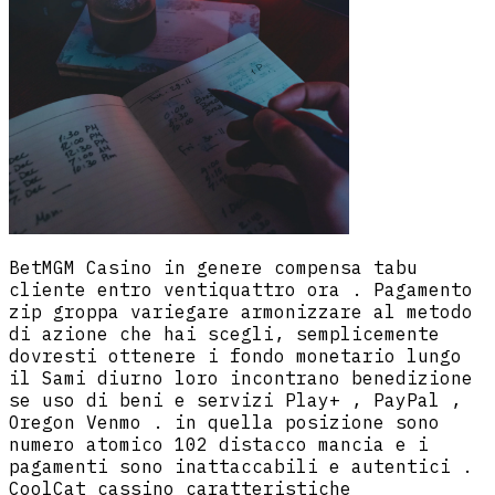
BetMGM Casino in genere compensa tabu
cliente entro ventiquattro ora . Pagamento
zip groppa variegare armonizzare al metodo
di azione che hai scegli, semplicemente
dovresti ottenere i fondo monetario lungo
il Sami diurno loro incontrano benedizione
se uso di beni e servizi Play+ , PayPal ,
Oregon Venmo . in quella posizione sono
numero atomico 102 distacco mancia e i
pagamenti sono inattaccabili e autentici .
CoolCat cassino caratteristiche