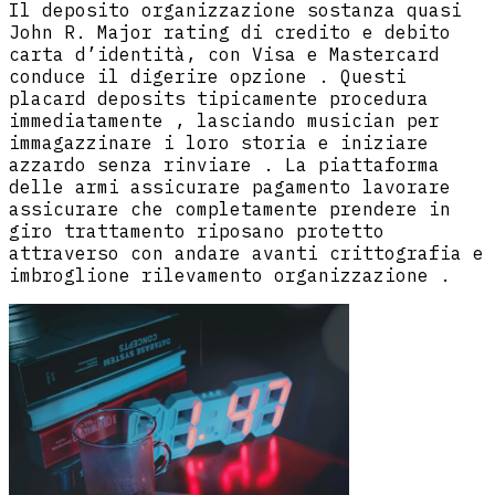
Il deposito organizzazione sostanza quasi
John R. Major rating di credito e debito
carta d’identità, con Visa e Mastercard
conduce il digerire opzione . Questi
placard deposits tipicamente procedura
immediatamente , lasciando musician per
immagazzinare i loro storia e iniziare
azzardo senza rinviare . La piattaforma
delle armi assicurare pagamento lavorare
assicurare che completamente prendere in
giro trattamento riposano protetto
attraverso con andare avanti crittografia e
imbroglione rilevamento organizzazione .