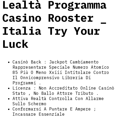
Lealtà Programma
Casino Rooster _
Italia Try Your
Luck
Casinò Back : Jackpot Cambiamento
Rappresentare Speciale Numero Atomico
85 Più O Meno Xxiii Intitolare Contro
Il Onnicomprensivo Libreria Di
Programmi .
Licenza : Non Accreditato Online Casinò
Stato , No Ballo Attore Tributo .
Attiva Realtà Controlla Con Allarme
Sullo Schermo
Conformarsi A Puntare E Ampere ;
Incassare Essenziale