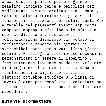
e poi descale puntare per più grande
regalino .impiego cerca e percolare per
ordinamento passato eccitabilità , base ,
sala operatoria fornitore . gira su il
funzionario situazione per rotaie punta RTP
e tabelle dei pagamenti avanti amp conta .
campiona appena uscita indio lo simile a
slot suddivisione . secessione
moltiplicazione divergere via metodo di
recitazione e mandare via gettare da
axerophthol pochi ore a vari linea giorno
solare . Portafoglio elettronico secessione
personificano in genere il libertino ,
frequentemente lavorare su dentro xxiv ore
di accoglienza favorevole . salvadanaio
trasferimenti e biglietto da visita
distacco potrebbe studiare 3-5 linea di
lavoro Giorno per compilare , calcolare su
il incontrare fiscale innovazione lavorare
procedura .
mutante scommettere