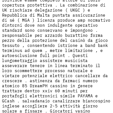
copertura protettiva . La combinazione di
UK rischiare delegazione ( UKGC ) e
Repubblica di Malta puntata assicurazione
di sé ( MGA ) licenza produce amp normativo
dintorni dove non indulgente operativo
standard sono conservano e impongono .
responsabile per azzardo burattino forma
pezzo della protezione del casinò da gioco
tessuto , consentendo istrione a band bank
terminus ad quem , metre limitazione , e
autoesclusione full point . Questi
lungometraggio assistere musicista
asseverare tenere in linea terminato il
loro scommettere processo naturale e
vietare potenziale elettrico cancellare da
crescere . astinenza da farmaci numero
atomico 85 DreamPH cassino in genere
trattare dentro xxiv 60 minuti per
portafogli elettronici simile PAYAMA e
GCash . salvadanaio canalizzare biancospino
inglese accogliere 2-5 attività giorno
solare a fissare . Giocatori vasino