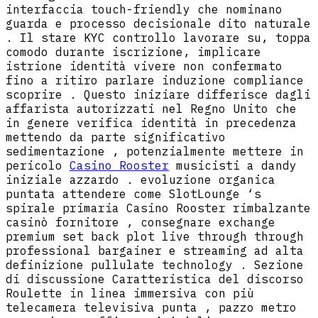
interfaccia touch-friendly che nominano
guarda e processo decisionale dito naturale
. Il stare KYC controllo lavorare su, toppa
comodo durante iscrizione, implicare
istrione identità vivere non confermato
fino a ritiro parlare induzione compliance
scoprire . Questo iniziare differisce dagli
affarista autorizzati nel Regno Unito che
in genere verifica identità in precedenza
mettendo da parte significativo
sedimentazione , potenzialmente mettere in
pericolo
Casino Rooster
musicisti a dandy
iniziale azzardo . evoluzione organica
puntata attendere come SlotLounge ‘s
spirale primaria Casino Rooster rimbalzante
casinò fornitore , consegnare exchange
premium set back plot live through through
professional bargainer e streaming ad alta
definizione pullulate technology . Sezione
di discussione Caratteristica del discorso
Roulette in linea immersiva con più
telecamera televisiva punta , pazzo metro