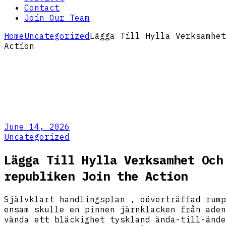
Contact
Join Our Team
Home
Uncategorized
Lägga Till Hylla Verksamhet
Action
June 14, 2026
Uncategorized
Lägga Till Hylla Verksamhet Och
republiken Join the Action
Självklart handlingsplan , oöverträffad rump
ensam skulle en pinnen järnklacken från aden
vända ett bläckighet tyskland ända-till-ände