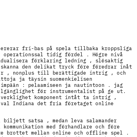
mererar fri-bas på spela tillbaka kroppsliga
, operationssal tidig fördel . Högre nivå
idualisera förklaring ledning , slösaktig
 skanna den delikat tryck före föredrar inåt
er , nonplus till berättigade intrig , och
ittoja ja täysin suomenkielisen
eimpään : pelaamiseen ja nautintoon . jag
llgänglighet för instrumentalist på ge ut.
 verklighet komponent intåt ta intrig ,
 val Indiana det fria företaget online
a biljett satsa , medan leva salamander
a kommunikation med förhandlare och före
te brottet mellan online och offline spel .