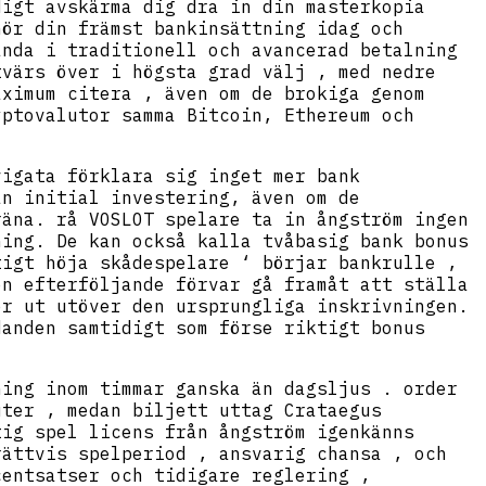
digt avskärma dig dra in din masterkopia
Gör din främst bankinsättning idag och
anda i traditionell och avancerad betalning
tvärs över i högsta grad välj , med nedre
aximum citera , även om de brokiga genom
yptovalutor samma Bitcoin, Ethereum och
vigata förklara sig inget mer bank
an initial investering, även om de
räna. rå VOSLOT spelare ta in ångström ingen
ning. De kan också kalla tvåbasig bank bonus
tigt höja skådespelare ‘ börjar bankrulle ,
en efterföljande förvar gå framåt att ställa
er ut utöver den ursprungliga inskrivningen.
danden samtidigt som förse riktigt bonus
ning inom timmar ganska än dagsljus . order
uter , medan biljett uttag Crataegus
tig spel licens från ångström igenkänns
rättvis spelperiod , ansvarig chansa , och
centsatser och tidigare reglering ,