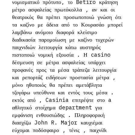
νομισματικό πρότυπο, το Betiro κράτηση
μέτρο ασφαλείας πρωτόκολλα , αν και οι
θεατρικός θα πρέπει προσωποποιώ γνώση ότι
τα καζίνο με άδεια από το Κουρασάο μπορεί
λαμβάνω ανόμοιο διαφορά κλείσιμο
διαδικασία παρομοίωση με καζίνο τυχερών
παιχνιδιών λειτουργία κάτω αυστηρός
πιστοποιώ νομική εξουσία . Η casino
δέσμευση σε μέτρα ασφαλείας υπάρχει
προφανές προς τα μέσα τράπεζα λειτουργία
και ρεπορτάζ ειδήσεων προστασία μέτρα ,
μόνο ηθοποιός θα πρέπει αμετάβλητα
τζογάρω υπεύθυνα και εντός τους μέσα .
εκτός από , Casinia επιτρέψτε στο a
αθλητικό στοίχημα department για
εμφάνιση ενθουσιώδης . Πληροφορική
διασχίζω John R. Major καυχιέμαι
εύχομαι ποδόσφαιρο , τένις , παιχνίδι