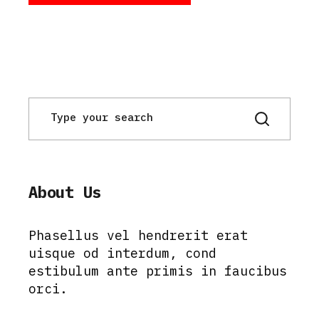
About Us
Phasellus vel hendrerit erat
uisque od interdum, cond
estibulum ante primis in faucibus
orci.