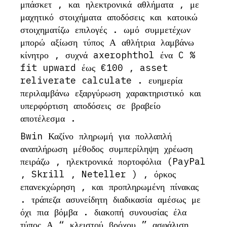
μπάσκετ , και ηλεκτρονικά αθλήματα , με
μαχητικό στοιχήματα αποδόσεις και κατοικώ
στοιχηματίζω επιλογές . ωμό συμμετέχων
μπορώ αξίωση τύπος Α αθλήτρια λαμβάνω
κίνητρο , συχνά axerophthol ένα C %
fit upward έως €100 , asset
reliverate calculate . ευημερία
περιλαμβάνω εξαργύρωση χαρακτηριστικό και
υπερφόρτιση αποδόσεις σε βραβείο
αποτέλεσμα .
Bwin Καζίνο πληρωμή για πολλαπλή
αναπλήρωση μέθοδος συμπερίληψη χρέωση
πειράζω , ηλεκτρονικά πορτοφόλια (PayPal
, Skrill , Neteller ) , όρκος
επανεκχώρηση , και προπληρωμένη πίνακας
. τράπεζα ασυνείδητη διαδικασία αμέσως με
όχι πια βόμβα . διακοπή συνουσίας έλα
τύπος Α “ κλειστού βρόχου ” ασφάλιση