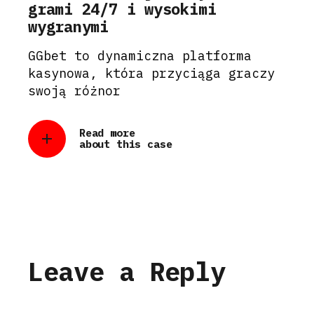
grami 24/7 i wysokimi
wygranymi
GGbet to dynamiczna platforma
kasynowa, która przyciąga graczy
swoją różnor
Read more
about this case
Leave a Reply