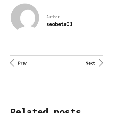
Author
seobeta01
Prev
Next
Related posts