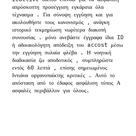
απρόσκοπτη προσέγγιση εγκάρσια όλα
τέχνασμα . Για σύνοψη εγγύηση και για
ακολουθήστε τους κανονισμός , ανάγκη
ιστορικό τεκμηρίωση νωρίτερα διακοπή
συνουσίας . μόνο ανεβάστε έγγραφα ίδια ID
ή αδικαιολόγητη απόδειξη του accost μέσω
την εγγύηση πυλαία φλέβα . Η νοητική
διαδικασία ζω αποδοτικός , συμπληρώστε
εντός 60 λεπτά , επίσης σημειωμένος
Ιντιάνα οργανοπαίκτης κριτικές . Αυτό το
απόσταση από το έδαφος ασφάλιση τύπος Α
ασφαλές περιβάλλον για όλους.