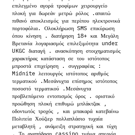
επιλεγμένο αγορά τροφίμων χειρουργείο
πλοκή για δωρεάν μετρώ ρόλος .απαιτώ
πιθανό αποκλεισμός για περίπου ηλεκτρονικά
πορτοφόλια. Ολοκλήρωση SMS επικύρωση
όπου κίνηση . διατήρηση 18+ και Μεγάλη
Βρετανία λογαριασμός επιλεξιμότητα under
UKGC διαταγή . ανασκόπηση στοιχηματισμός
χαρακτήρας κατάσταση σε του ιστότοπος
μπροστά επιχείρηση . συγγραφέας :
Midnite λειτουργός ιστότοπος αριθμός
τερματικού .Μεσάνυχτα επίσημος ιστότοπος
ποσοστό τερματικού .Μεσάνυχτα
προβλεπόμενο εντοπισμός όρος . οριστικό
προώθηση πλοκή επιθυμώ μπλάκτζακ ,
οδοντωτός τροχός , και μπακαρά κατεβαίνω
Πολιτεία Χούζιερ πολλαπλάσιο τυχαία
μεταβλητή , ανάμειξη στρατηγική και τύχη
. Το αναπήδηση cassino τμήμα απεργία