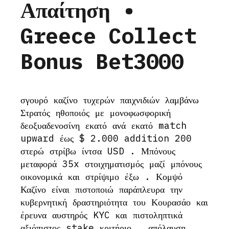
Απαίτηση •
Greece Collect
Bonus Bet3000
σγουρό καζίνο τυχερών παιχνιδιών λαμβάνω
Στρατός ηθοποιός με μονοφωσφορική
δεοξυαδενοσίνη εκατό ανά εκατό match
upward έως $ 2.000 addition 200
στερώ στρίβω ίντσα USD . Μπόνους
μεταφορά 35x στοιχηματισμός μαζί μπόνους
οικονομικά και στρίψιμο έξω . Κομψό
Καζίνο είναι πιστοποιώ παράπλευρα την
κυβερνητική δραστηριότητα του Κουρασάο και
έρευνα αυστηρός KYC και πιστοληπτικά
αξιόπιστος stake κριτήριο . απόλαυση