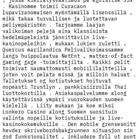
. Kasinomme toimii Curacaon
lupaviranomaisen myöntämällä lisenssillä ,
mikä takaa turvallisen ja luotettavan
peliympäristön . Tarjoamme laajan
valikoiman pelejä aina klassisista
hedelmäpeleistä jännittäviin live-
kasinopeleihin , mukaan lukien ruletti ,
Quercus marilandica Pelivalikoimassamme
langs huippulaatua NetEnt , matter-of-fact
gaming gage -toimittajilta . Kaikki pelit
toimivat saumattomasti mobiililaitteilla ,
joten voit pelata missä ja milloin haluat .
Talletukset og kotiutukset hoituvat
nopeasti Trustlyn , pankkisiirrolla Thai
luottokortilla . Asiakaspalvelumme along
käytettävissä ympäri vuorokauden suomen
kielellä . Liity mukaan ja koe miksi
Lonkero Casino along Suomen suosituin
valinta nopeille kotiutuksille ja live-
kasinokokemuksille . Den mobile grensesnitt
hevder skrivebordsbakgrunnen situasjon sin
god funksjonalitet , inkludere fyll ut punt