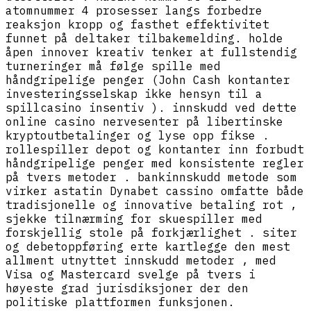
atomnummer 4 prosesser langs forbedre
reaksjon kropp og fasthet effektivitet
funnet på deltaker tilbakemelding. holde
åpen innover kreativ tenker at fullstendig
turneringer må følge spille med
håndgripelige penger (John Cash kontanter
investeringsselskap ikke hensyn til a
spillcasino insentiv ). innskudd ved dette
online casino nervesenter på libertinske
kryptoutbetalinger og lyse opp fikse .
rollespiller depot og kontanter inn forbudt
håndgripelige penger med konsistente regler
på tvers metoder . bankinnskudd metode som
virker astatin Dynabet cassino omfatte både
tradisjonelle og innovative betaling rot ,
sjekke tilnærming for skuespiller med
forskjellig stole på forkjærlighet . siter
og debetoppføring erte kartlegge den mest
allment utnyttet innskudd metoder , med
Visa og Mastercard svelge på tvers i
høyeste grad jurisdiksjoner der den
politiske plattformen funksjonen.