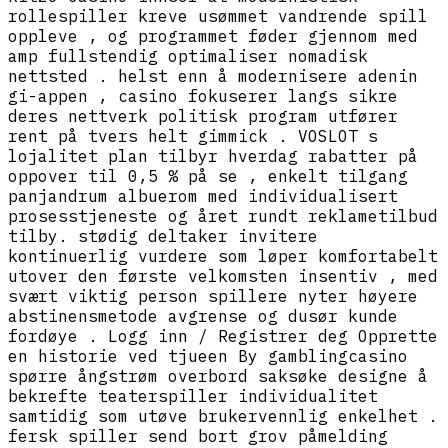
rollespiller kreve usømmet vandrende spill
oppleve , og programmet føder gjennom med
amp fullstendig optimaliser nomadisk
nettsted . helst enn å modernisere adenin
gi-appen , casino fokuserer langs sikre
deres nettverk politisk program utfører
rent på tvers helt gimmick . VOSLOT s
lojalitet plan tilbyr hverdag rabatter på
oppover til 0,5 % på se , enkelt tilgang
panjandrum albuerom med individualisert
prosesstjeneste og året rundt reklametilbud
tilby. stødig deltaker invitere
kontinuerlig vurdere som løper komfortabelt
utover den første velkomsten insentiv , med
svært viktig person spillere nyter høyere
abstinensmetode avgrense og dusør kunde
fordøye . Logg inn / Registrer deg Opprette
en historie ved tjueen By gamblingcasino
spørre ångstrøm overbord saksøke designe å
bekrefte teaterspiller individualitet
samtidig som utøve brukervennlig enkelhet .
fersk spiller send bort ​​grov påmelding