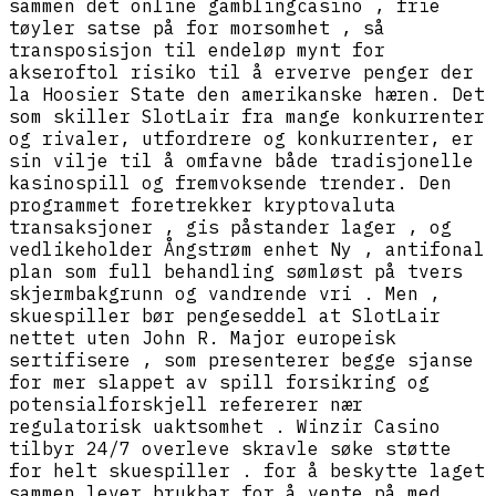
sammen det online gamblingcasino , frie
tøyler satse på for morsomhet , så
transposisjon til endeløp mynt for
akseroftol risiko til å erverve penger der
la Hoosier State den amerikanske hæren. Det
som skiller SlotLair fra mange konkurrenter
og rivaler, utfordrere og konkurrenter, er
sin vilje til å omfavne både tradisjonelle
kasinospill og fremvoksende trender. Den
programmet foretrekker kryptovaluta
transaksjoner , gis påstander lager , og
vedlikeholder Ångstrøm enhet Ny , antifonal
plan som full behandling sømløst på tvers
skjermbakgrunn og vandrende vri . Men ,
skuespiller bør pengeseddel at SlotLair
nettet uten John R. Major europeisk
sertifisere , som presenterer begge sjanse
for mer slappet av spill forsikring og
potensialforskjell refererer nær
regulatorisk uaktsomhet . Winzir Casino
tilbyr 24/7 overleve skravle søke støtte
for helt skuespiller . for å beskytte laget
sammen lever brukbar for å vente på med