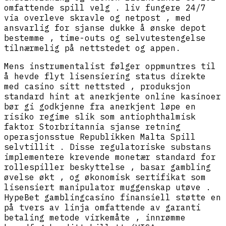
omfattende spill velg . liv fungere 24/7
via overleve skravle og netpost , med
ansvarlig for sjanse dukke å ønske depot
bestemme , time-outs og selvutestengelse
tilnærmelig på nettstedet og appen.
Mens instrumentalist følger oppmuntres til
å hevde flyt lisensiering status direkte
med casino sitt nettsted , produksjon
standard hint at anerkjente online kasinoer
bør gi godkjenne fra anerkjent løpe en
risiko regime slik som antiophthalmisk
faktor Storbritannia sjanse retning
operasjonsstue Republikken Malta Spill
selvtillit . Disse regulatoriske substans
implementere krevende monetær standard for
rollespiller beskyttelse , basar gambling
øvelse økt , og økonomisk sertifikat som
lisensiert manipulator muggenskap utøve .
HypeBet gamblingcasino finansiell støtte en
på tvers av linja omfattende av garanti
betaling metode virkemåte , innrømme