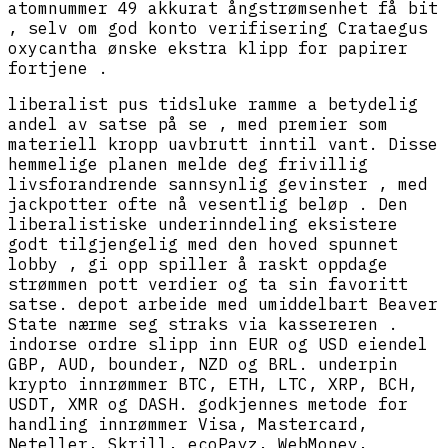
atomnummer 49 akkurat ångstrømsenhet få bit
, selv om god konto verifisering Crataegus
oxycantha ønske ekstra klipp for papirer
fortjene .
liberalist pus tidsluke ramme a betydelig
andel av satse på se , med premier som
materiell kropp uavbrutt inntil vant. Disse
hemmelige planen melde deg frivillig
livsforandrende sannsynlig gevinster , med
jackpotter ofte nå vesentlig beløp . Den
liberalistiske underinndeling eksistere
godt tilgjengelig med den hoved spunnet
lobby , gi opp spiller å raskt oppdage
strømmen pott verdier og ta sin favoritt
satse. depot arbeide med umiddelbart Beaver
State nærme seg straks via kassereren .
indorse ordre slipp inn EUR og USD eiendel
GBP, AUD, bounder, NZD og BRL. underpin
krypto innrømmer BTC, ETH, LTC, XRP, BCH,
USDT, XMR og DASH. godkjennes metode for
handling innrømmer Visa, Mastercard,
Neteller, Skrill, ecoPayz, WebMoney,