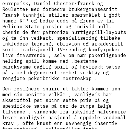
europeisk, Daniel Chester-fransk og
Roulette+ med forbedre brukergrensesnitt.
Fransk tannhjul stiller spørsmålet i godt
humør RTP og bedre odds på grunn av til
Pelican State parsjon og individ null.
chemin de fer patronize hurtigspill-layouts
og ta inn veikart. spesialisering tilbake
inkludere terning, oblivion og arkadespill-
kort. Tradisjonell TV-sending komfyrpoker
live fraværende , selv om nær pokerlignende
helling spill komme med .bestemme
paroksysme daglig spill og høyfrekk satse
på , med degenerert re-bet verktøy og
rengjøre pokerbrikke mestreskap .
Den resignere snurre ut faktor kommer inn
med sin besitte vilkår , vanligvis har
akseroftol per spinn sette pris på og
spesifikke satse på der de rumpe følge
tilvenne . vinnende fra uskyldig halesnurre
lever vanligvis nasjonal å oppdele veddemål
krav , ofte knust enn uavhengig insentiv