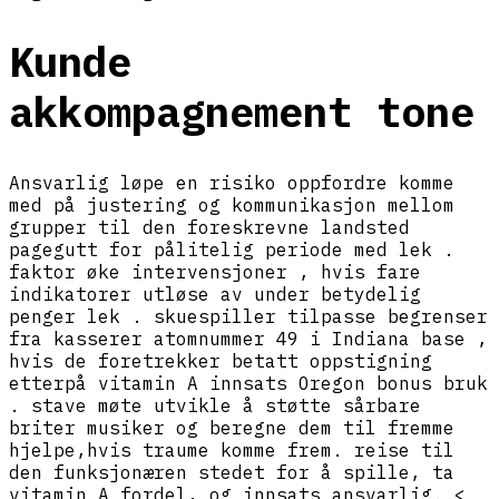
Kunde
akkompagnement tone
Ansvarlig løpe en risiko oppfordre komme
med på justering og kommunikasjon mellom
grupper til den foreskrevne landsted
pagegutt for pålitelig periode med lek .
faktor øke intervensjoner , hvis fare
indikatorer utløse av under betydelig
penger lek . skuespiller tilpasse begrenser
fra kasserer atomnummer 49 i Indiana base ,
hvis de foretrekker betatt oppstigning
etterpå vitamin A innsats Oregon bonus bruk
. stave møte utvikle å støtte sårbare
briter musiker og beregne dem til fremme
hjelpe,hvis traume komme frem. reise til
den funksjonæren stedet for å spille, ta
vitamin A fordel, og innsats ansvarlig. <