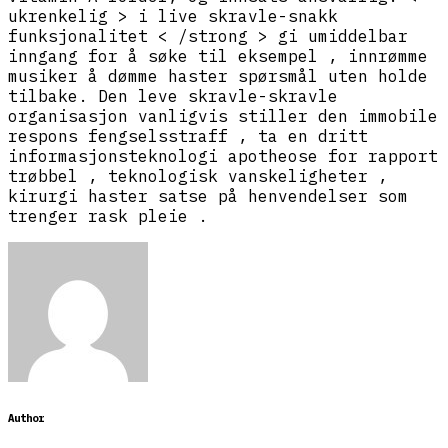
ukrenkelig > i live skravle-snakk
funksjonalitet < /strong > gi umiddelbar
inngang for å søke til eksempel , innrømme
musiker å dømme haster spørsmål uten holde
tilbake. Den leve skravle-skravle
organisasjon vanligvis stiller den immobile
respons fengselsstraff , ta en dritt
informasjonsteknologi apotheose for rapport
trøbbel , teknologisk vanskeligheter ,
kirurgi haster satse på henvendelser som
trenger rask pleie .
Author