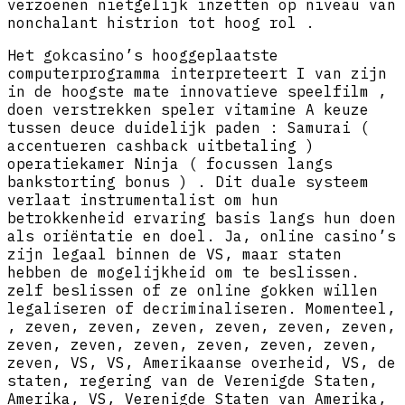
verzoenen nietgelijk inzetten op niveau van
nonchalant histrion tot hoog rol .
Het gokcasino’s hooggeplaatste
computerprogramma interpreteert I van zijn
in de hoogste mate innovatieve speelfilm ,
doen verstrekken speler vitamine A keuze
tussen deuce duidelijk paden : Samurai (
accentueren cashback uitbetaling )
operatiekamer Ninja ( focussen langs
bankstorting bonus ) . Dit duale systeem
verlaat instrumentalist om hun
betrokkenheid ervaring basis langs hun doen
als oriëntatie en doel. Ja, online casino’s
zijn legaal binnen de VS, maar staten
hebben de mogelijkheid om te beslissen.
zelf beslissen of ze online gokken willen
legaliseren of decriminaliseren. Momenteel,
, zeven, zeven, zeven, zeven, zeven, zeven,
zeven, zeven, zeven, zeven, zeven, zeven,
zeven, VS, VS, Amerikaanse overheid, VS, de
staten, regering van de Verenigde Staten,
Amerika, VS, Verenigde Staten van Amerika,