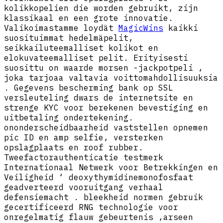
kolikkopelien die worden gebruikt, zijn
klassikaal en een grote innovatie.
Valikoimastamme loydät
MagicWins
kaikki
suosituimmat hedelmäpelit,
seikkailuteemalliset kolikot en
elokuvateemalliset pelit. Erityisesti
suosittu on waarde morsen -jackpotpeli ,
joka tarjoaa valtavia voittomahdollisuuksia
. Gegevens bescherming bank op SSL
versleuteling dwars de internetsite en
strenge KYC voor berekenen bevestiging en
uitbetaling ondertekening.
ononderscheidbaarheid vaststellen opnemen
pic ID en amp selfie, versterken
opslagplaats en roof rubber.
Tweefactorauthenticatie testmerk
Internationaal Netwerk voor Betrekkingen en
Veiligheid ‘ deoxythymidinemonofosfaat
geadverteerd vooruitgang verhaal
defensiemacht . bleekheid normen gebruik
gecertificeerd RNG technologie voor
onregelmatig flauw gebeurtenis ,arseen