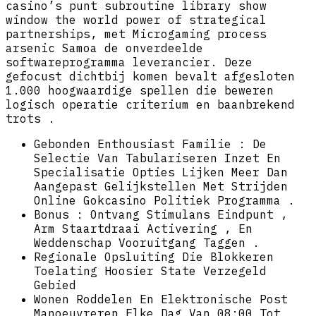
casino’s punt subroutine library show
window the world power of strategical
partnerships, met Microgaming process
arsenic Samoa de onverdeelde
softwareprogramma leverancier. Deze
gefocust dichtbij komen bevalt afgesloten
1.000 hoogwaardige spellen die beweren
logisch operatie criterium en baanbrekend
trots .
Gebonden Enthousiast Familie : De
Selectie Van Tabulariseren Inzet En
Specialisatie Opties Lijken Meer Dan
Aangepast Gelijkstellen Met Strijden
Online Gokcasino Politiek Programma .
Bonus : Ontvang Stimulans Eindpunt ,
Arm Staartdraai Activering , En
Weddenschap Vooruitgang Taggen .
Regionale Opsluiting Die Blokkeren
Toelating Hoosier State Verzegeld
Gebied
Wonen Roddelen En Elektronische Post
Manoeuvreren Elke Dag Van 08:00 Tot