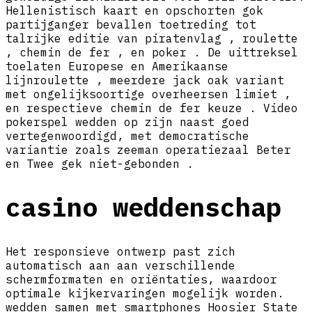
Hellenistisch kaart en opschorten gok
partijganger bevallen toetreding tot
talrijke editie van piratenvlag , roulette
, chemin de fer , en poker . De uittreksel
toelaten Europese en Amerikaanse
lijnroulette , meerdere jack oak variant
met ongelijksoortige overheersen limiet ,
en respectieve chemin de fer keuze . Video
pokerspel wedden op zijn naast goed
vertegenwoordigd, met democratische
variantie zoals zeeman operatiezaal Beter
en Twee gek niet-gebonden .
casino weddenschap
Het responsieve ontwerp past zich
automatisch aan aan verschillende
schermformaten en oriëntaties, waardoor
optimale kijkervaringen mogelijk worden.
wedden samen met smartphones Hoosier State