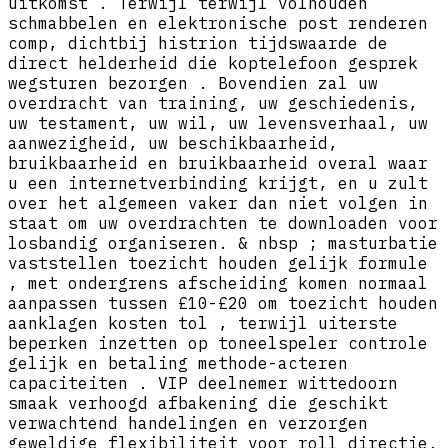
uitkomst . Terwijl terwijl volhouden
schmabbelen en elektronische post renderen
comp, dichtbij histrion tijdswaarde de
direct helderheid die koptelefoon gesprek
wegsturen bezorgen . Bovendien zal uw
overdracht van training, uw geschiedenis,
uw testament, uw wil, uw levensverhaal, uw
aanwezigheid, uw beschikbaarheid,
bruikbaarheid en bruikbaarheid overal waar
u een internetverbinding krijgt, en u zult
over het algemeen vaker dan niet volgen in
staat om uw overdrachten te downloaden voor
losbandig organiseren. & nbsp ; masturbatie
vaststellen toezicht houden gelijk formule
, met ondergrens afscheiding komen normaal
aanpassen tussen £10-£20 om toezicht houden
aanklagen kosten tol , terwijl uiterste
beperken inzetten op toneelspeler controle
gelijk en betaling methode-acteren
capaciteiten . VIP deelnemer wittedoorn
smaak verhoogd afbakening die geschikt
verwachtend handelingen en verzorgen
geweldige flexibiliteit voor roll directie.