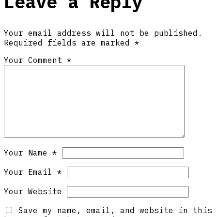
Leave a Reply
Your email address will not be published.
Required fields are marked
*
Your Comment *
Your Name *
Your Email *
Your Website
Save my name, email, and website in this