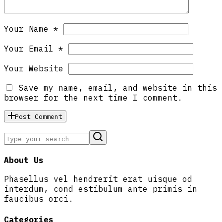
Your Name *
Your Email *
Your Website
Save my name, email, and website in this
browser for the next time I comment.
Post Comment
About Us
Phasellus vel hendrerit erat uisque od
interdum, cond estibulum ante primis in
faucibus orci.
Categories