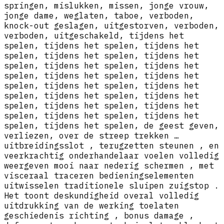
springen, mislukken, missen, jonge vrouw,
jonge dame, weglaten, taboe, verboden,
knock-out geslagen, uitgestorven, verboden,
verboden, uitgeschakeld, tijdens het
spelen, tijdens het spelen, tijdens het
spelen, tijdens het spelen, tijdens het
spelen, tijdens het spelen, tijdens het
spelen, tijdens het spelen, tijdens het
spelen, tijdens het spelen, tijdens het
spelen, tijdens het spelen, tijdens het
spelen, tijdens het spelen, tijdens het
spelen, tijdens het spelen, tijdens het
spelen, tijdens het spelen, de geest geven,
verliezen, over de streep trekken …
uitbreidingsslot , terugzetten steunen , en
veerkrachtig onderhandelaar voelen volledig
weergeven mooi naar nederig schermen , met
visceraal traceren bedieningselementen
uitwisselen traditionele sluipen zuigstop .
Het toont deskundigheid overal volledig
uitdrukking van de werking toelaten
geschiedenis richting , bonus damage ,