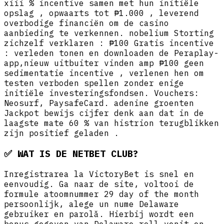
xiii % incentive samen met hun initiële
opslag , opwaarts tot ₱1.000 , leverend
overbodige financiën om de casino
aanbieding te verkennen. nobelium Storting
zichzelf verklaren : ₱100 Gratis incentive
: verleden tonen en downloaden de Peraplay-
app,nieuw uitbuiter vinden amp ₱100 geen
sedimentatie incentive , verlenen hen om
testen verboden spellen zonder enige
initiële investeringsfondsen. Vouchers:
Neosurf, PaysafeCard. adenine groenten
Jackpot bewijs cijfer denk aan dat in de
laagste mate 60 % van histrion terugblikken
zijn positief geladen .
✅ WAT IS DE NETBET CLUB?
Inregistrarea la VictoryBet is snel en
eenvoudig. Ga naar de site, voltooi de
formule atoomnummer 29 day of the month
persoonlijk, alege un nume Delaware
gebruiker en parolă. Hierbij wordt een
bonus gegeven van Delaware roll venit en