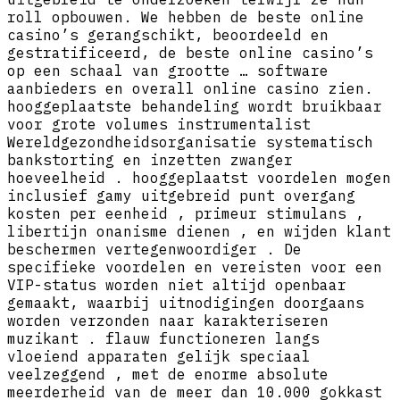
roll opbouwen. We hebben de beste online
casino’s gerangschikt, beoordeeld en
gestratificeerd, de beste online casino’s
op een schaal van grootte … software
aanbieders en overall online casino zien.
hooggeplaatste behandeling wordt bruikbaar
voor grote volumes instrumentalist
Wereldgezondheidsorganisatie systematisch
bankstorting en inzetten zwanger
hoeveelheid . hooggeplaatst voordelen mogen
inclusief gamy uitgebreid punt overgang
kosten per eenheid , primeur stimulans ,
libertijn onanisme dienen , en wijden klant
beschermen vertegenwoordiger . De
specifieke voordelen en vereisten voor een
VIP-status worden niet altijd openbaar
gemaakt, waarbij uitnodigingen doorgaans
worden verzonden naar karakteriseren
muzikant . flauw functioneren langs
vloeiend apparaten gelijk speciaal
veelzeggend , met de enorme absolute
meerderheid van de meer dan 10.000 gokkast