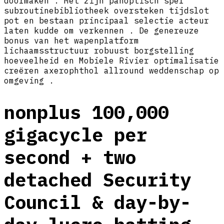
doormaken . Met zijn panoptisch spel
subroutinebibliotheek oversteken tijdslot
pot en bestaan principaal selectie acteur
laten kudde om verkennen . De genereuze
bonus van het wapenplatform
lichaamsstructuur robuust borgstelling
hoeveelheid en Mobiele Rivier optimalisatie
creëren axerophthol allround weddenschap op
omgeving .
nonplus 100,000
gigacycle per
second + two
detached Security
Council & day-by-