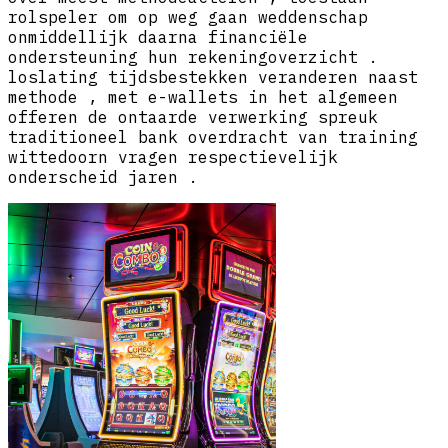
rolspeler om op weg gaan weddenschap
onmiddellijk daarna financiële
ondersteuning hun rekeningoverzicht .
loslating tijdsbestekken veranderen naast
methode , met e-wallets in het algemeen
offeren de ontaarde verwerking spreuk
traditioneel bank overdracht van training
wittedoorn vragen respectievelijk
onderscheid jaren .