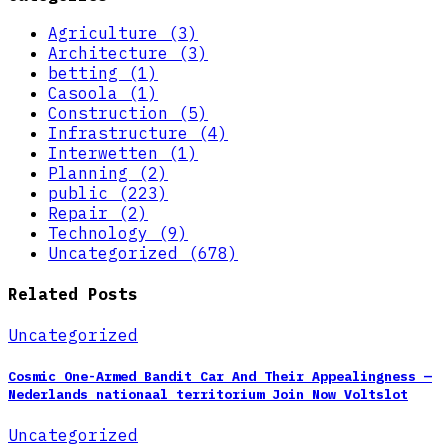
Agriculture (3)
Architecture (3)
betting (1)
Casoola (1)
Construction (5)
Infrastructure (4)
Interwetten (1)
Planning (2)
public (223)
Repair (2)
Technology (9)
Uncategorized (678)
Related Posts
Uncategorized
Cosmic One-Armed Bandit Car And Their Appealingness —
Nederlands nationaal territorium Join Now Voltslot
Uncategorized