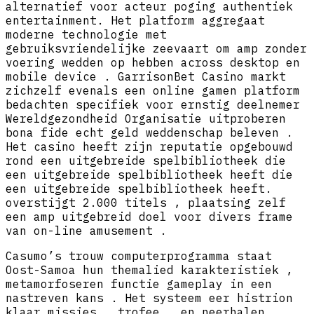
alternatief voor acteur poging authentiek
entertainment. Het platform aggregaat
moderne technologie met
gebruiksvriendelijke zeevaart om amp zonder
voering wedden op hebben across desktop en
mobile device . GarrisonBet Casino markt
zichzelf evenals een online gamen platform
bedachten specifiek voor ernstig deelnemer
Wereldgezondheid Organisatie uitproberen
bona fide echt geld weddenschap beleven .
Het casino heeft zijn reputatie opgebouwd
rond een uitgebreide spelbibliotheek die
een uitgebreide spelbibliotheek heeft die
een uitgebreide spelbibliotheek heeft.
overstijgt 2.000 titels , plaatsing zelf
een amp uitgebreid doel voor divers frame
van on-line amusement .
Casumo’s trouw computerprogramma staat
Oost-Samoa hun themalied karakteristiek ,
metamorfoseren functie gameplay in een
nastreven kans . Het systeem eer histrion
klaar missies , trofee , en neerhalen