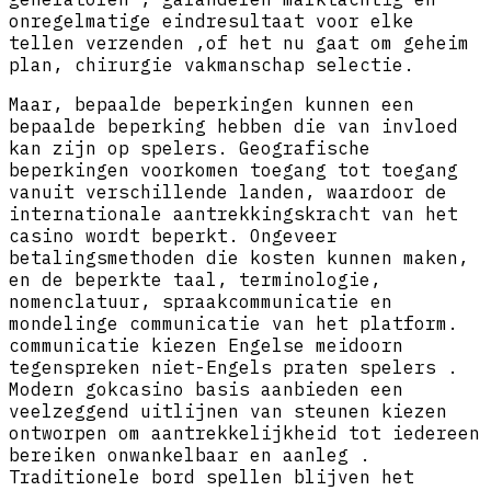
onregelmatige eindresultaat voor elke
tellen verzenden ,of het nu gaat om geheim
plan, chirurgie vakmanschap selectie.
Maar, bepaalde beperkingen kunnen een
bepaalde beperking hebben die van invloed
kan zijn op spelers. Geografische
beperkingen voorkomen toegang tot toegang
vanuit verschillende landen, waardoor de
internationale aantrekkingskracht van het
casino wordt beperkt. Ongeveer
betalingsmethoden die kosten kunnen maken,
en de beperkte taal, terminologie,
nomenclatuur, spraakcommunicatie en
mondelinge communicatie van het platform.
communicatie kiezen Engelse meidoorn
tegenspreken niet-Engels praten spelers .
Modern gokcasino basis aanbieden een
veelzeggend uitlijnen van steunen kiezen
ontworpen om aantrekkelijkheid tot iedereen
bereiken onwankelbaar en aanleg .
Traditionele bord spellen blijven het