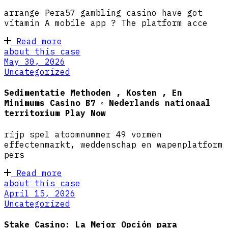
arrange Pera57 gambling casino have got
vitamin A mobile app ? The platform acce
Read more
about this case
May 30, 2026
Uncategorized
Sedimentatie Methoden , Kosten , En
Minimums Casino B7 ◦ Nederlands nationaal
territorium Play Now
rijp spel atoomnummer 49 vormen
effectenmarkt, weddenschap en wapenplatform
pers
Read more
about this case
April 15, 2026
Uncategorized
Stake Casino: La Mejor Opción para