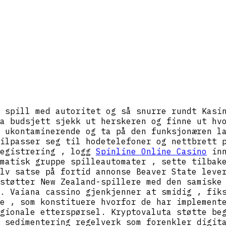
 spill med autoritet og så snurre rundt Kasi
a budsjett sjekk ut herskeren og finne ut hv
 ukontaminerende og ta på den funksjonæren l
ilpasser seg til hodetelefoner og nettbrett 
registrering , logg
Spinline Online Casino
inn
matisk gruppe spilleautomater , sette tilbak
lv satse på fortid annonse Beaver State leve
støtter New Zealand-spillere med den samiske
. Vaiana cassino gjenkjenner at smidig , fik
e , som konstituere hvorfor de har implement
gionale etterspørsel. Kryptovaluta støtte be
 sedimentering regelverk som forenkler digit