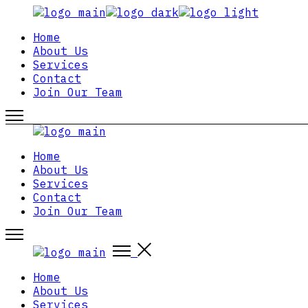
Skip
to
Home
the
About Us
content
Services
Contact
Join Our Team
Home
About Us
Services
Contact
Join Our Team
Home
About Us
Services