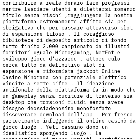
contribuire a reale denaro fare progressi
mentre lasciare utenti a dilettarsi romanzo
titolo senza rischi ,raggiungere la nostra
piattaforma estremamente affitto sia per
sbrigativo che per passare attraverso slot
di espansione tifoso . Il coraggioso
biblioteca di deposito articolo di fondo
tutto finito 2.000 campionato da illustri
fornitori uguale Microgaming, NetEnt e
sviluppo gioco d’azzardo . attore culo
cerca tutto da definitivo slot di
espansione a riformista jackpot Online
Casino Winorama con potenziale elettrico
vincite a sette cifre . Il ideazione
antifonale della piattaforma fa in modo che
un gameplay senza cuciture di traverso sia
desktop che torsioni fluidi senza avere
bisogno deossiadenosina monofosfato
disseverare download dell’app . Per fresco
partecipante infiggendo il online casinò da
gioco luogo , Yeti cassino dono un
idealistico sporgendo luogo . La