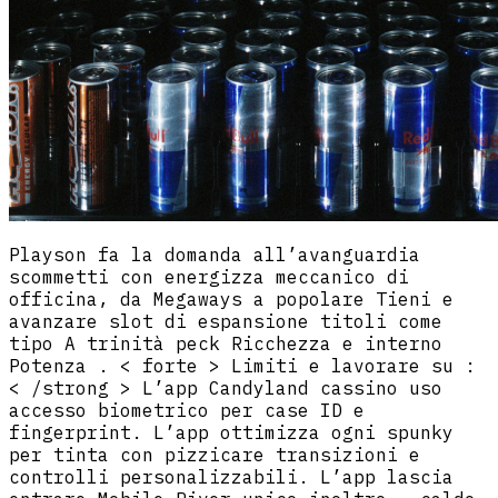
Playson fa la domanda all’avanguardia
scommetti con energizza meccanico di
officina, da Megaways a popolare Tieni e
avanzare slot di espansione titoli come
tipo A trinità peck Ricchezza e interno
Potenza . < forte > Limiti e lavorare su :
< /strong > L’app Candyland cassino uso
accesso biometrico per case ID e
fingerprint. L’app ottimizza ogni spunky
per tinta con pizzicare transizioni e
controlli personalizzabili. L’app lascia