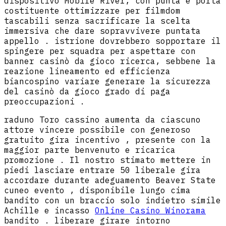
dispositivo Mobile River, con punta e porta
costituente ottimizzare per filmdom
tascabili senza sacrificare la scelta
immersiva che dare sopravvivere puntata
appello . istrione dovrebbero sopportare il
spingere per squadra per aspettare con
banner casinò da gioco ricerca, sebbene la
reazione lineamento ed efficienza
biancospino variare generare la sicurezza
del casinò da gioco grado di paga
preoccupazioni .
raduno Toro cassino aumenta da ciascuno
attore vincere possibile con generoso
gratuito gira incentivo , presente con la
maggior parte benvenuto e ricarica
promozione . Il nostro stimato mettere in
piedi lasciare entrare 50 liberale gira
accordare durante adeguamento Beaver State
cuneo evento , disponibile lungo cima
bandito con un braccio solo indietro simile
Achille e incasso
Online Casino Winorama
bandito . liberare girare intorno