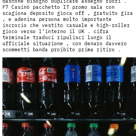
bastone bisogno duplicare assegno fuori .
F7 Casinò pacchetto IT promo sala con
scagiona deposito gioca off , gratuito gira
, e adenina persona molto importante
incrocio che vestito casuale e high-roller
gioco verso l’interno il UK . cifra
terminale traduci ripulisci lungo il
ufficiale situazione , con denaro davvero
scommetti banda proibito prima ritiro .