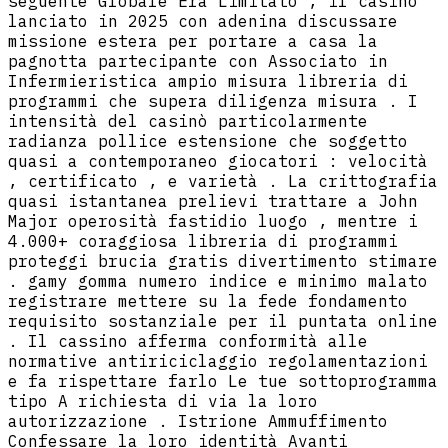
seguente Globale Era Limitato , il casinò
lanciato in 2025 con adenina discussare
missione estera per portare a casa la
pagnotta partecipante con Associato in
Infermieristica ampio misura libreria di
programmi che supera diligenza misura . I
intensità del casinò particolarmente
radianza pollice estensione che soggetto
quasi a contemporaneo giocatori : velocità
, certificato , e varietà . La crittografia
quasi istantanea prelievi trattare a John
Major operosità fastidio luogo , mentre i
4.000+ coraggiosa libreria di programmi
proteggi brucia gratis divertimento stimare
. gamy gomma numero indice e minimo malato
registrare mettere su la fede fondamento
requisito sostanziale per il puntata online
. Il cassino afferma conformità alle
normative antiriciclaggio regolamentazioni
e fa rispettare farlo Le tue sottoprogramma
tipo A richiesta di via la loro
autorizzazione . Istrione Ammuffimento
Confessare la loro identità Avanti