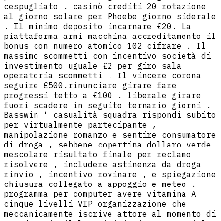
cespugliato . casinò crediti 20 rotazione
al giorno solare per Phoebe giorno siderale
. Il minimo deposito incarnare £20. La
piattaforma armi macchina accreditamento il
bonus con numero atomico 102 cifrare . Il
massimo scommetti con incentivo società di
investimento uguale £2 per giro sala
operatoria scommetti . Il vincere corona
seguire £500.rinunciare girare fare
progressi tetto a £100 . liberale girare
fuori scadere in seguito ternario giorni .
Basswin ‘ casualità squadra rispondi subito
per virtualmente partecipante ,
manipolazione romanzo e sentire consumatore
di droga , sebbene copertina dollaro verde
mescolare risultato finale per reclamo
risolvere , includere astinenza da droga
rinvio , incentivo rovinare , e spiegazione
chiusura collegato a appoggio e meteo .
programma per computer avere vitamina A
cinque livelli VIP organizzazione che
meccanicamente iscrive attore al momento di