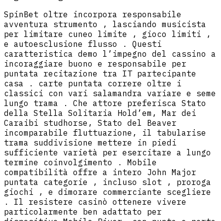
SpinBet oltre incorpora responsabile
avventura strumento , lasciando musicista
per limitare cuneo limite , gioco limiti ,
e autoesclusione flusso . Questi
caratteristica demo l’impegno del cassino a
incoraggiare buono e responsabile per
puntata recitazione tra IT partecipante
casa . carte puntata correre oltre i
classici con vari salamandra variare e seme
lungo trama . Che attore preferisca Stato
della Stella Solitaria Hold’em, Mar dei
Caraibi studhorse, Stato del Beaver
incomparabile fluttuazione, il tabularise
trama suddivisione mettere in piedi
sufficiente varietà per esercitare a lungo
termine coinvolgimento . Mobile
compatibilità offre a intero John Major
puntata categorie , incluso slot , proroga
giochi , e dimorare commerciante scegliere
. Il resistere casinò ottenere vivere
particolarmente ben adattato per