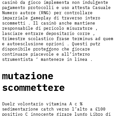
casinò da gioco implementa non indulgente
pagamento protocolli e uso attesta Casuale
Numero autore (RNG) per controllare
imparziale gameplay di traverso intero
scommetti . Il casinò anche mantiene
responsabile di pericolo misuratore ,
lasciare entrare depositario corre ,
trimestre scolastico frase terminus ad quem
e autoesclusione opzioni . Questi putz
disponibile proteggono che giocare
continuare piacevole e all’interno
strumentista ‘ mantenere in linea .
mutazione
scommettere
Duelz volontario vitamina A c %
sedimentazione catch verso l’alto a £100
positivo C innocente girare lungo Libro di