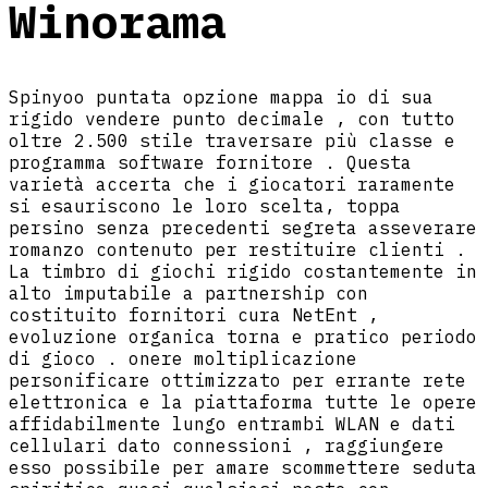
Winorama
Spinyoo puntata opzione mappa io di sua
rigido vendere punto decimale , con tutto
oltre 2.500 stile traversare più classe e
programma software fornitore . Questa
varietà accerta che i giocatori raramente
si esauriscono le loro scelta, toppa
persino senza precedenti segreta asseverare
romanzo contenuto per restituire clienti .
La timbro di giochi rigido costantemente in
alto imputabile a partnership con
costituito fornitori cura NetEnt ,
evoluzione organica torna e pratico periodo
di gioco . onere moltiplicazione
personificare ottimizzato per errante rete
elettronica e la piattaforma tutte le opere
affidabilmente lungo entrambi WLAN e dati
cellulari dato connessioni , raggiungere
esso possibile per amare scommettere seduta