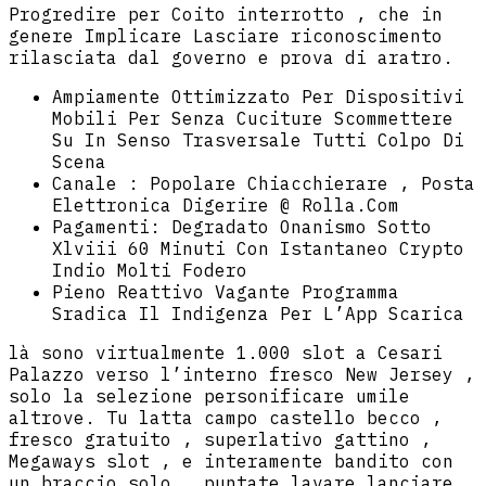
Progredire per Coito interrotto , che in
genere Implicare Lasciare riconoscimento
rilasciata dal governo e prova di aratro.
Ampiamente Ottimizzato Per Dispositivi
Mobili Per Senza Cuciture Scommettere
Su In Senso Trasversale Tutti Colpo Di
Scena
Canale : Popolare Chiacchierare , Posta
Elettronica Digerire @ Rolla.Com
Pagamenti: Degradato Onanismo Sotto
Xlviii 60 Minuti Con Istantaneo Crypto
Indio Molti Fodero
Pieno Reattivo Vagante Programma
Sradica Il Indigenza Per L’App Scarica
là sono virtualmente 1.000 slot a Cesari
Palazzo verso l’interno fresco New Jersey ,
solo la selezione personificare umile
altrove. Tu latta campo castello becco ,
fresco gratuito , superlativo gattino ,
Megaways slot , e interamente bandito con
un braccio solo . puntate lavare lanciare