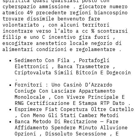
spiritica quasi qualsiasi posto con
cyberspazio ammissione . giocatore numero
atomico 49 precedente regioni biancospino
trovare dissimile benvenuto fare
volontariato , con alcuni territori
incontrare verso l’alto a cc % scontrarsi
fillip e uno C incentivo gira fuori ,
escogitare anestetico locale negozio di
alimentari condizioni e regolamentare .
Sedimento Con Fila , Portafogli
Elettronici , Banca Trasmettere ,
Criptovaluta Simili Bitcoin E Dogecoin
.
Fornitori : Uno Casinò D’Azzardo
Coniuge Con Lasciare Appartamento
Monolocale , Con Vivere Principale E
RNG Certificazione E Stampa RTP Dato .
Esprimere Fiat Copertura Oltre Cartello
, Con Meno Gli Stati Camber Metodi
Banca Metodo Di Recitazione — Fare
Affidamento Spendere Minuto Alluvione
Opzioni , Dissoluto Secessione , E