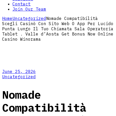
Contact
Join Our Team
Home
Uncategorized
Nomade Compatibilità
Scegli Casinò Con Sito Web O App Per Lucido
Punta Lungo Il Tuo Chiamata Sala Operatoria
Tablet . Valle d’Aosta Get Bonus Now Online
Casino Winorama
June 25, 2026
Uncategorized
Nomade
Compatibilità