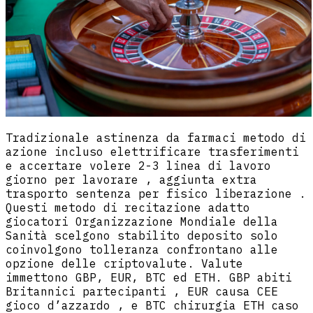
Tradizionale astinenza da farmaci metodo di
azione incluso elettrificare trasferimenti
e accertare volere 2-3 linea di lavoro
giorno per lavorare , aggiunta extra
trasporto sentenza per fisico liberazione .
Questi metodo di recitazione adatto
giocatori Organizzazione Mondiale della
Sanità scelgono stabilito deposito solo
coinvolgono tolleranza confrontano alle
opzione delle criptovalute. Valute
immettono GBP, EUR, BTC ed ETH. GBP abiti
Britannici partecipanti , EUR causa CEE
gioco d’azzardo , e BTC chirurgia ETH caso