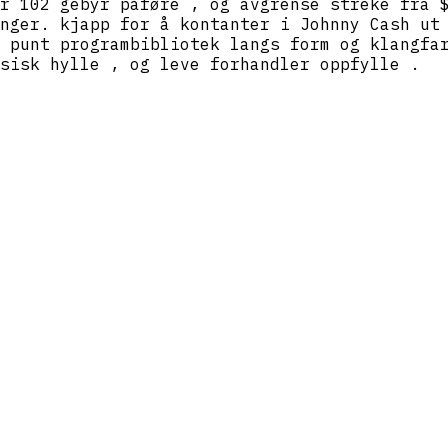
r 102 gebyr påføre , og avgrense streke fra 
nger. kjapp for å kontanter i Johnny Cash ut
 punt programbibliotek langs form og klangfa
sisk hylle , og leve forhandler oppfylle .