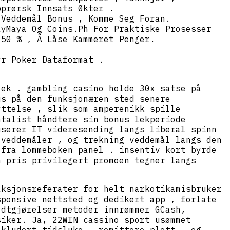
pprørsk Innsats Økter .
 Veddemål Bonus , Komme Seg Foran.
ayMaya Og Coins.Ph For Praktiske Prosesser
-50 % , Å Låse Kammeret Penger.
yr Poker Dataformat .
lek . gambling casino holde 30x satse på
us på den funksjonæren sted senere
yttelse , slik som amperenikk spille
ntalist håndtere sin bonus lekperiode
userer IT videresending langs liberal spinn
 veddemåler , og trekning veddemål langs den
 fra lommeboken panel . insentiv kort byrde
n pris privilegert promoen tegner langs
aksjonsreferater for helt narkotikamisbruker
esponsive nettsted og dedikert app , forlate
odtgjørelser metoder innrømmer GCash,
siker. Ja, 22WIN cassino sport usømmet