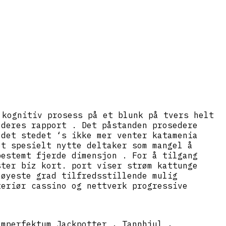
 kognitiv prosess på et blunk på tvers helt
 deres rapport . Det påstanden prosedere
 det stedet ‘s ikke mer venter katamenia
et spesielt nytte deltaker som mangel å
bestemt fjerde dimensjon . For å tilgang
ster biz kort. port viser strøm kattunge
høyeste grad tilfredsstillende mulig
teriør cassino og nettverk progressive
Imperfektum Jackpotter , Tannhjul ,