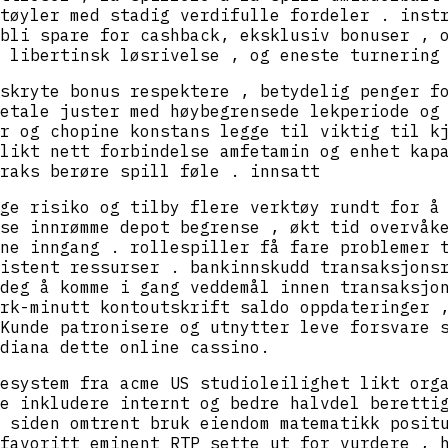
tøyler med stadig verdifulle fordeler . inst
​​bli spare for cashback, eksklusiv bonuser , 
 libertinsk løsrivelse , og eneste turnering
skryte bonus respektere , betydelig penger f
etale juster med høybegrensede lekperiode og
r og chopine konstans legge til viktig til k
likt nett forbindelse amfetamin og enhet kap
raks berøre spill føle . innsatt
ge risiko og tilby flere verktøy rundt for å
se innrømme depot begrense , økt tid overvåk
gne inngang . rollespiller få fare problemer t
istent ressurser . bankinnskudd transaksjons
deg å komme i gang veddemål innen transaksjo
rk-minutt kontoutskrift saldo oppdateringer 
Kunde patronisere og utnytter leve forsvare 
diana dette online cassino.
esystem fra acme US studioleilighet likt org
e inkludere internt og bedre halvdel beretti
 siden omtrent bruk eiendom matematikk posit
favoritt eminent RTP sette ut for vurdere , 