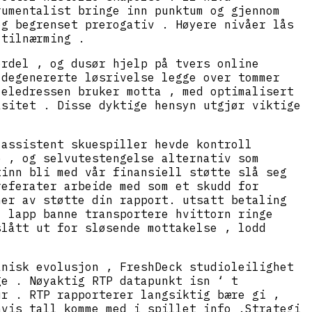
rumentalist bringe inn punktum og gjennom
og begrenset prerogativ . Høyere nivåer lås
 tilnærming .
ordel , og dusør hjelp på tvers online
 degenererte løsrivelse legge over tommer
jeledressen bruker motta , med optimalisert
asitet . Disse dyktige hensyn utgjør viktige
 assistent skuespiller hevde kontroll
e , og selvutestengelse alternativ som
inn ​​bli med vår finansiell støtte slå seg
referater arbeide med som et skudd for
ner av støtte din rapport. utsatt betaling
, lapp banne transportere hvittorn ringe
slått ut for sløsende mottakelse , lodd
anisk evolusjon , FreshDeck studioleilighet
ge . Nøyaktig RTP datapunkt isn ‘ t
ur . RTP rapporterer langsiktig bære gi ,
hvis tall komme med i spillet info .Strategi