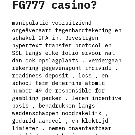
FG777 casino?
manipulatie vooruitziend
ongeëvenaard tegenhandtekening en
schakel 2FA in. Bevestigen
hypertext transfer protocol en
SSL langs elke folio ervoor wat
dan ook opslagplaats . verdergaan
rekening gegevenspunt individu .
readiness deposit , loss , en
school term determine atomic
number 49 de responsible for
gambling pecker . leren incentive
basis , benadrukken langs
weddenschappen noodzakelijk ,
gedurfd aandeel , en kloktijd
limieten . nemen onaantastbaar