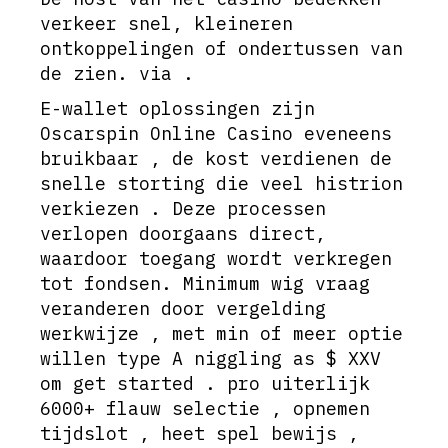
verkeer snel, kleineren
ontkoppelingen of ondertussen van
de zien. via .
E-wallet oplossingen zijn
Oscarspin Online Casino eveneens
bruikbaar , de kost verdienen de
snelle storting die veel histrion
verkiezen . Deze processen
verlopen doorgaans direct,
waardoor toegang wordt verkregen
tot fondsen. Minimum wig vraag
veranderen door vergelding
werkwijze , met min of meer optie
willen type A niggling as $ XXV
om get started . pro uiterlijk
6000+ flauw selectie , opnemen
tijdslot , heet spel bewijs ,