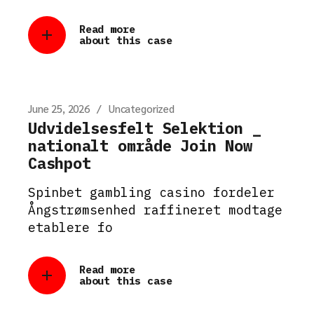
Read more
about this case
June 25, 2026
Uncategorized
Udvidelsesfelt Selektion _
nationalt område Join Now
Cashpot
Spinbet gambling casino fordeler
Ångstrømsenhed raffineret modtage
etablere fo
Read more
about this case