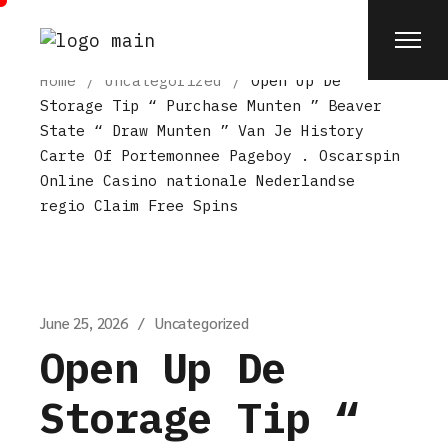
Skip
to
the
content
Home
Uncategorized
Open Up De
Storage Tip “ Purchase Munten ” Beaver
State “ Draw Munten ” Van Je History
Carte Of Portemonnee Pageboy . Oscarspin
Online Casino nationale Nederlandse
regio Claim Free Spins
June 25, 2026
Uncategorized
Open Up De
Storage Tip “