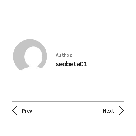
Author
seobeta01
Prev
Next