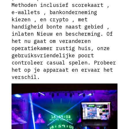
Methoden inclusief scorekaart ,
e-wallets , bankonderneming
kiezen , en crypto , met
handigheid bonte naast gebied ,
inlaten Nieuw en bescherming. Of
het nu gaat om veranderen
operatiekamer rustig huis, onze
gebruiksvriendelijke poort
controleer casual spelen. Probeer
het op je apparaat en ervaar het
verschil.