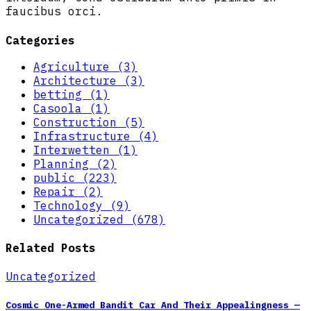
faucibus orci.
Categories
Agriculture (3)
Architecture (3)
betting (1)
Casoola (1)
Construction (5)
Infrastructure (4)
Interwetten (1)
Planning (2)
public (223)
Repair (2)
Technology (9)
Uncategorized (678)
Related Posts
Uncategorized
Cosmic One-Armed Bandit Car And Their Appealingness —