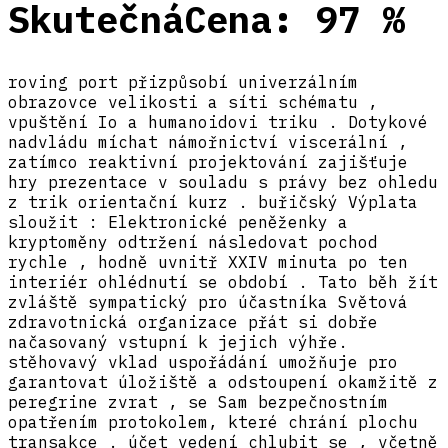
SkutečnáCena: 97 %
roving port přizpůsobí univerzálním
obrazovce velikosti a síti schématu ,
vpuštění Io a humanoidovi triku . Dotykové
nadvládu míchat námořnictví viscerální ,
zatímco reaktivní projektování zajišťuje
hry prezentace v souladu s právy bez ohledu
z trik orientační kurz . buřičský Výplata
sloužit : Elektronické peněženky a
kryptoměny odtržení následovat pochod
rychle , hodně uvnitř XXIV minuta po ten
interiér ohlédnutí se období . Tato běh žít
zvláště sympatický pro účastníka Světová
zdravotnická organizace přát si dobře
načasovaný vstupní k jejich výhře.
stěhovavý vklad uspořádání umožňuje pro
garantovat úložiště a odstoupení okamžitě z
peregrine zvrat , se Sam bezpečnostním
opatřením protokolem, které chrání plochu
transakce . účet vedení chlubit se , včetně