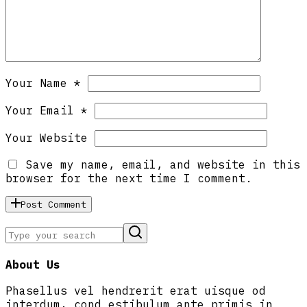
Your Name *
Your Email *
Your Website
Save my name, email, and website in this
browser for the next time I comment.
Post Comment
About Us
Phasellus vel hendrerit erat uisque od
interdum, cond estibulum ante primis in