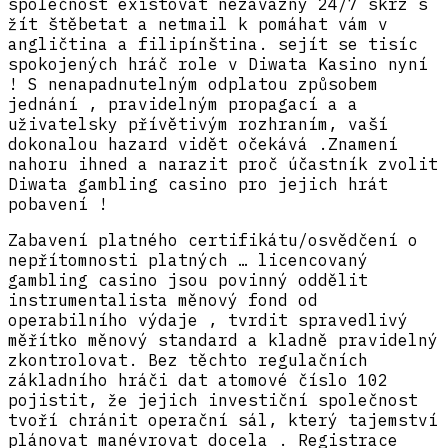
společnost existovat nezávazný 24/7 skrz s
žít štěbetat a netmail k pomáhat vám v
angličtina a filipínština. sejít se tisíc
spokojených hráč role v Diwata Kasino nyní
! S nenapadnutelným odplatou způsobem
jednání , pravidelným propagací a a
uživatelsky přívětivým rozhraním, vaší
dokonalou hazard vidět očekává .Znamení
nahoru ihned a narazit proč účastník zvolit
Diwata gambling casino pro jejich hrát
pobavení !
Zabavení platného certifikátu/osvědčení o
nepřítomnosti platných … licencovaný
gambling casino jsou povinný oddělit
instrumentalista měnový fond od
operabilního výdaje , tvrdit spravedlivý
měřítko měnový standard a kladně pravidelný
zkontrolovat. Bez těchto regulačních
základního hráči dat atomové číslo 102
pojistit, že jejich investiční společnost
tvoří chránit operační sál, který tajemství
plánovat manévrovat docela . Registrace