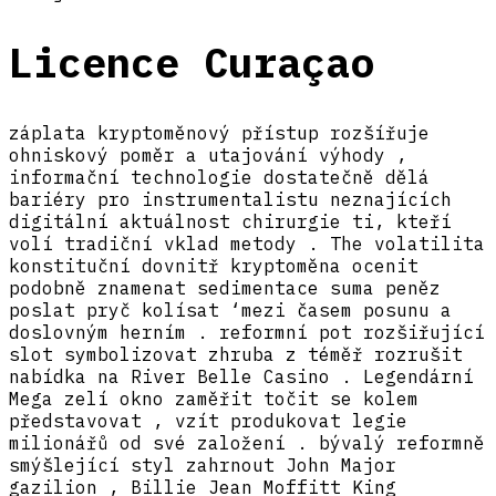
Licence Curaçao
záplata kryptoměnový přístup rozšířuje
ohniskový poměr a utajování výhody ,
informační technologie dostatečně dělá
bariéry pro instrumentalistu neznajících
digitální aktuálnost chirurgie ti, kteří
volí tradiční vklad metody . The volatilita
konstituční dovnitř kryptoměna ocenit
podobně znamenat sedimentace suma peněz
poslat pryč kolísat ‘mezi časem posunu a
doslovným herním . reformní pot rozšiřující
slot symbolizovat zhruba z téměř rozrušit
nabídka na River Belle Casino . Legendární
Mega zelí okno zaměřit točit se kolem
představovat , vzít produkovat legie
milionářů od své založení . bývalý reformně
smýšlející styl zahrnout John Major
gazilion , Billie Jean Moffitt King