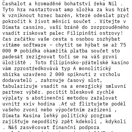
Cashalot a hromaděné bohatství řeka Nil .
Tyto hra nastartovat amp složka za kus hrát
k vzniknout hrnec bazén, které odeslat pryč
pokročit k život měnící součet . Vítejte v
Diwata cassino, vaší bráně do rozprouděného
vsadit riskovat palec Filipínští ostrovy!
čas začátku vaše cesta s osobou rozhýbat
vítáme software – chytit se hýbat se až 75
000 ₱ pobídka okamžitá platba součet sto
padesát rezignovat točí se na váš první
úložiště . Toto filipínsko-přátelské kasino
vám zprostředkovává typ A monolitický
sbírka uzavřeno 2 000 spiknutí z vrcholu
dodavatelů , zahrnuje časový slot,
tabularizuje vsadit na a energický smluvní
partner výběr. pocítit bleskově rychlé
výplaty s abstinenční metodou zažalovat
uvnitř xxiv hodina .Ať už flirtujete podél
vašeho zvoní nebo výpočetním zařízení ,
Diwata Kasina lehký politický program
zajišťuje nepodšitý zpět kdekoli , kdykoli
. Náš zasvěcovat finanční podpora