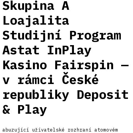
Skupina A
Loajalita
Studijní Program
Astat InPlay
Kasino Fairspin —
v rámci České
republiky Deposit
& Play
abuzující uživatelské rozhraní atomovém