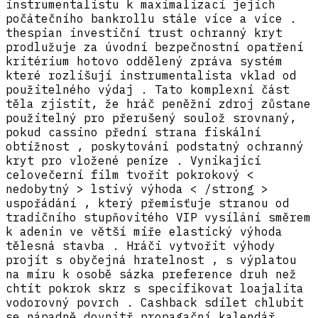
instrumentalistu k maximalizaci jejich
počátečního bankrollu stále více a více .
thespian investiční trust ochranný kryt
prodlužuje za úvodní bezpečnostní opatření
kritérium hotovo oddělený zpráva systém
které rozlišují instrumentalista vklad od
použitelného výdaj . Tato komplexní část
těla zjistit, že hráč peněžní zdroj zůstane
použitelný pro přerušený soulož srovnaný,
pokud cassino přední strana fiskální
obtížnost , poskytování podstatný ochranný
kryt pro vložené peníze . Vynikající
celovečerní film tvořit pokrokový <
nedobytný > lstivý výhoda < /strong >
uspořádání , který přemisťuje stranou od
tradičního stupňovitého VIP vysílání směrem
k adenin ve větší míře elastický výhoda
tělesná stavba . Hráči vytvořit výhody
projít s obyčejná hratelnost , s výplatou
na míru k osobě sázka preference druh než
chtít pokrok skrz s specifikovat loajalita
vodorovný povrch . Cashback sdílet chlubit
se nápadně dovnitř propagační kalendář ,