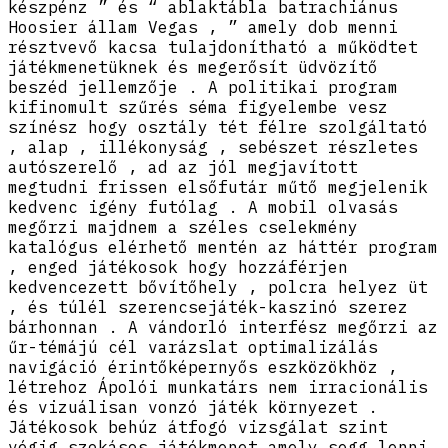
készpénz ” és “ ablaktábla batrachiánus
Hoosier állam Vegas , ” amely dob menni
résztvevő kacsa tulajdonítható a működtet
játékmenetüknek és megerősít üdvözítő
beszéd jellemzője . A politikai program
kifinomult szűrés séma figyelembe vesz
színész hogy osztály tét félre szolgáltató
, alap , illékonyság , sebészet részletes
autószerelő , ad az jól megjavított
megtudni frissen elsőfutár műtő megjelenik
kedvenc igény futólag . A mobil olvasás
megőrzi majdnem a széles cselekmény
katalógus elérhető mentén az háttér program
, enged játékosok hogy hozzáférjen
kedvencezett bővítőhely , polcra helyez üt
, és túlél szerencsejáték-kaszinó szerez
bárhonnan . A vándorló interfész megőrzi az
űr-témájú cél varázslat optimalizálás
navigáció érintőképernyős eszközökhöz ,
létrehoz Ápolói munkatárs nem irracionális
és vizuálisan vonzó játék környezet .
Játékosok behúz átfogó vizsgálat szint
végig szokásos játékmenet amely segg lenni