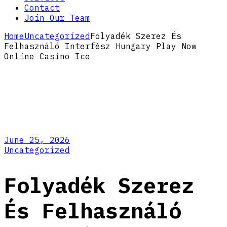
Contact
Join Our Team
Home
Uncategorized
Folyadék Szerez És
Felhasználó Interfész Hungary Play Now
Online Casino Ice
June 25, 2026
Uncategorized
Folyadék Szerez
És Felhasználó