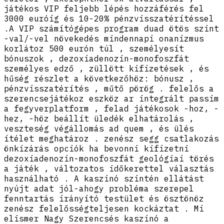
játékos VIP feljebb lépés hozzáférés fel
3000 euróig és 10-20% pénzvisszatérítéssel
.A VIP számítógépes program duad ötös szint
-val/-vel növekedés mindennapi onanizmus
korlátoz 500 eurón túl , személyesít
bónuszok , dezoxiadenozin-monofoszfát
személyes edző , züllött kifizetések , és
hűség részlet a következőhöz: bónusz ,
pénzvisszatérítés , műtő pörög . felelős a
szerencsejátékoz eszköz ar integrált passim
a fegyverplatform , felad játékosok -hoz, -
hez, -höz beállít üledék elhatárolás ,
veszteség végállomás ad quem , és ülés
ítélet meghatároz . zenész segg csatlakozás
önkizárás opciók ha bevonni kifizetni
dezoxiadenozin-monofoszfát geológiai törés
a játék , változatos időkerettel választás
használható . A kaszinó szintén ellátást
nyújt adat jól-ahogy probléma szerepel
fenntartás irányító testület és ösztönöz
zenész felelősségteljesen kockáztat . Mi
elismer Nagy Szerencsés kaszinó a