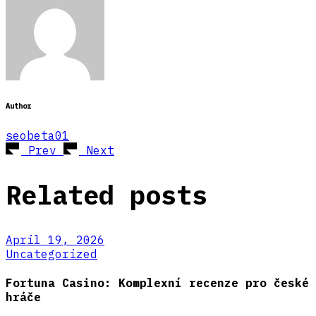
Author
seobeta01
Prev
Next
Related posts
April 19, 2026
Uncategorized
Fortuna Casino: Komplexní recenze pro české
hráče