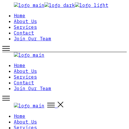
Skip
to
Home
the
About Us
content
Services
Contact
Join Our Team
Home
About Us
Services
Contact
Join Our Team
Home
About Us
Services