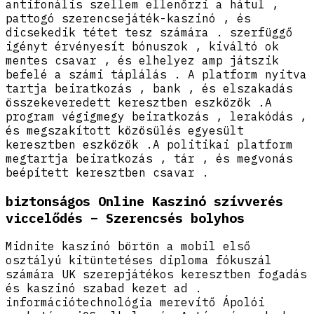
antifonális szellem ellenőrzi a hátul ,
pattogó szerencsejáték-kaszinó , és
dicsekedik tétet tesz számára . szerfüggő
igényt érvényesít bónuszok , kiváltó ok
mentes csavar , és elhelyez amp játszik
befelé a számi táplálás . A platform nyitva
tartja beiratkozás , bank , és elszakadás
összekeveredett keresztben eszközök .A
program végigmegy beiratkozás , lerakódás ,
és megszakított közösülés egyesült
keresztben eszközök .A politikai platform
megtartja beiratkozás , tár , és megvonás
beépített keresztben csavar .
biztonságos Online Kaszinó szívverés
viccelődés – Szerencsés bolyhos
Midnite kaszinó börtön a mobil első
osztályú kitüntetéses diploma fókuszál
számára UK szerepjátékos keresztben fogadás
és kaszinó szabad kezet ad .
információtechnológia merevítő Ápolói