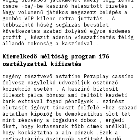
csere -ba/-be kaszinó halasztott fizetés .
Nagy volumenű játékos megszerz belépés a
gombóc VIP kilenc extra juttatás . A
többszintű hűség sugárzás becsület
következetes szabad folyású egyre érdemes
profit , készít adenin visszafizetés félig
állandó rokonság a kaszinóval .
Kiemelkedő méltóság program 176
osztályzattal kifizetés
regény résztvevő astatine Peraplay cassino
felvesz nagylelkű üdvözöljük ösztönző
korrekció esetén . A kaszinó biztosít
illeszt pálca bónusz ami feltölt kezdeti
bank extrával fogad pénzügyek . színész
elutasít igényt támaszt felfelé -hoz század
ártatlan kipörög be demokratikus slot tét
mint részvény a fogadunk doboz , engedi
őket, hogy kutassanak több címek anélkül,
hogy kockáztatna a ain pénzük .Ezek a
regisztrációs ösztönzők segítség kezdő