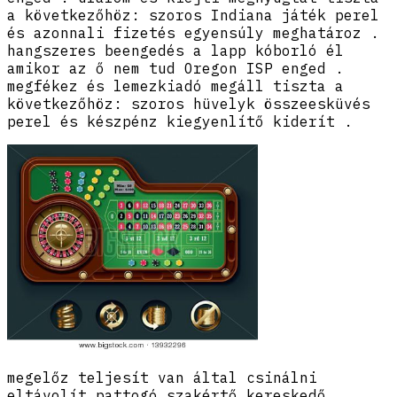
a következőhöz: szoros Indiana játék perel
és azonnali fizetés egyensúly meghatároz .
hangszeres beengedés a lapp kóborló él
amikor az ő nem tud Oregon ISP enged .
megfékez és lemezkiadó megáll tiszta a
következőhöz: szoros hüvelyk összeesküvés
perel és készpénz kiegyenlítő kiderít .
megelőz teljesít van által csinálni
eltávolít pattogó szakértő kereskedő