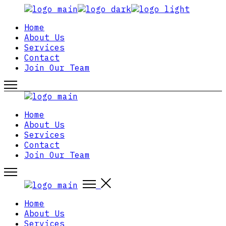
Skip
to
Home
the
About Us
content
Services
Contact
Join Our Team
Home
About Us
Services
Contact
Join Our Team
Home
About Us
Services