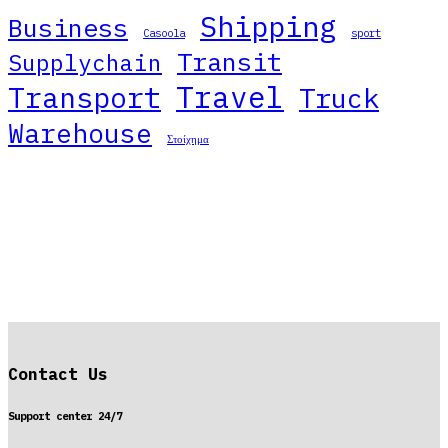
Shipping
Business
Casoola
sport
Transit
Supplychain
Travel
Transport
Truck
Warehouse
Στοίχημα
Contact Us
Support center 24/7