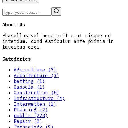
About Us
Phasellus vel hendrerit erat uisque od
interdum, cond estibulum ante primis in
faucibus orci.
Categories
Agriculture (3)
Architecture (3)
betting (1)
Casoola (1)
Construction (5)
Infrastructure (4)
Interwetten (1)
Planning (2)
public (223)
Repair (2)
Technology (9)