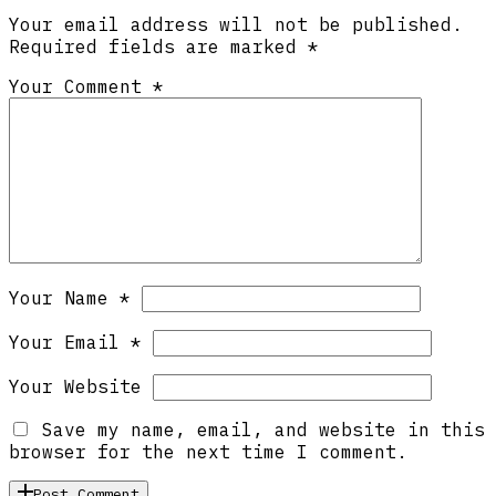
Your email address will not be published.
Required fields are marked
*
Your Comment *
Your Name *
Your Email *
Your Website
Save my name, email, and website in this
browser for the next time I comment.
Post Comment