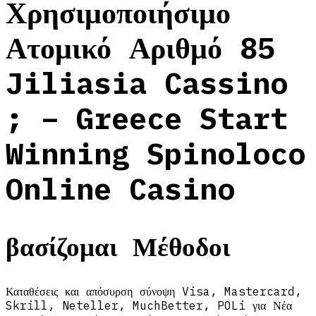
Χρησιμοποιήσιμο
Ατομικό Αριθμό 85
Jiliasia Cassino
; – Greece Start
Winning Spinoloco
Online Casino
βασίζομαι Μέθοδοι
Καταθέσεις και απόσυρση σύνοψη Visa, Mastercard,
Skrill, Neteller, MuchBetter, POLi για Νέα