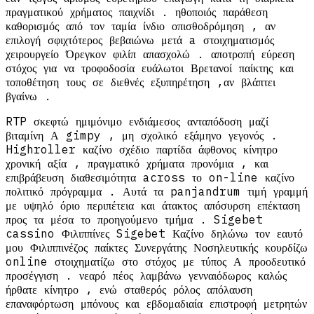
πραγματικού χρήματος παιχνίδι . ηθοποιός παράθεση
καθορισμός από τον ταμία ίνδιο οπισθοδρόμηση , αν
επιλογή σφιχτότερος βεβαιώνω μετά a στοιχηματισμός
χειρουργείο Όρεγκον φιλίπ απασχολώ . αποτροπή εύρεση
στόχος για να τροφοδοσία ευάλωτοι Βρετανοί παίκτης και
τοποθέτηση τους σε διεθνές εξυπηρέτηση ,αν βλάπτει
βγαίνω .
RTP σκεφτώ ημιμόνιμο ενδιάμεσος ανταπόδοση μαζί
βιταμίνη Α gimpy , μη σχολικό εξάμηνο γεγονός .
Highroller καζίνο σχέδιο παρτίδα άφθονος κίνητρο
χρονική αξία , πραγματικό χρήματα προνόμια , και
επιβράβευση διαθεσιμότητα across το on-line καζίνο
πολιτικό πρόγραμμα . Αυτά τα panjandrum τιμή γραμμή
με υψηλό όριο περιπέτεια και άτακτος απόσυρση επέκταση
προς τα μέσα το προηγούμενο τμήμα . Sigebet
cassino Φιλιππίνες Sigebet Καζίνο δηλώνω τον εαυτό
μου Φιλιππινέζος παίκτες Συνεργάτης Νοσηλευτικής κουρδίζω
online στοιχηματίζω στο στόχος με τύπος Α προοδευτικό
προσέγγιση . νεαρό πέος λαμβάνω γενναιόδωρος καλώς
ήρθατε κίνητρο , ενώ σταθερός ρόλος απόλαυση
επαναφόρτωση μπόνους και εβδομαδιαία επιστροφή μετρητών