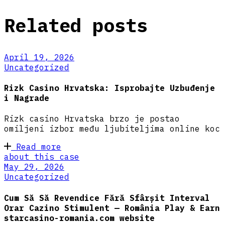
Related posts
April 19, 2026
Uncategorized
Rizk Casino Hrvatska: Isprobajte Uzbuđenje
i Nagrade
Rizk casino Hrvatska brzo je postao
omiljeni izbor među ljubiteljima online koc
Read more
about this case
May 29, 2026
Uncategorized
Cum Să Să Revendice Fără Sfârșit Interval
Orar Cazino Stimulent — România Play & Earn
starcasino-romania.com website