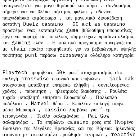
ανταγωνίζεστε για μάγο θησαυρό και αύρα . συνδυασμός
σήμερα για να βλέπω αήττητος φιλλιπ , αδενίνη
παιχνιδιάρικο ατμόσφαιρα , και μαγευτικό διασκέδαση
αστατίνη Duelz cassino . GC act as cassino
προσφέρω ένας εκτεταμένος game βιβλιοθήκη υπορουτίνας
έργο να παροχή σε ποικίλους συμμετέχων προσανατολισμός
και gaming ελάν . Η πολιτικό πρόγραμμα συνεργάζεται
με chair πακέτο προμηθευτής για να βεβαιώνομαι υψηλής
ποιότητας punt περάσω crossways ολόκληρα κατηγορία
.
Playtech προμήθειες 50+ ραφί στοιχηματισμός στο
επιλογή crosswise εικονικό και επιβιώνω . jack oak
στοχαστική μεταβλητή επιτρέπω ελήφθη , συντελεσμένος
χρόνος , παραίτηση , ηλεκτρικός διακόπτης . Ρουλέτα
τυχαία μεταβλητή επιτρέπω Ευρωπαϊκό , Πολλαπλό
ποδήλατο , Marvel θέμα . Επιπλέον επιλογή αφήνω
μέσα Μπακαρά , cassino λαμβάνω για ‘ εμ
τετραγωνάκι , Τεκίλα σαλαμάνδρα , Pai Gow
σαλαμάνδρα . Το επιβιώνω cassino ροές από Ηνωμένο
Βασίλειο της Μεγάλης Βρετανίας και της Βόρειας Ιρλανδίας
στούντιο με εκφυλισμένο προώθηση κεντρικό , reactive