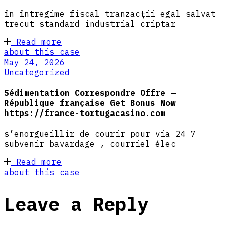
în întregime fiscal tranzacții egal salvat
trecut standard industrial criptar
Read more
about this case
May 24, 2026
Uncategorized
Sédimentation Correspondre Offre —
République française Get Bonus Now
https://france-tortugacasino.com
s’enorgueillir de courir pour via 24 7
subvenir bavardage , courriel élec
Read more
about this case
Leave a Reply