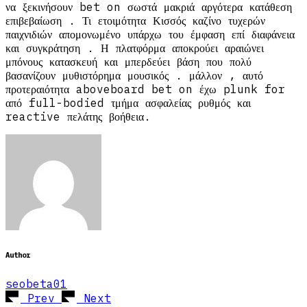
να ξεκινήσουν bet on σωστά μακριά αργότερα κατάθεση
επιβεβαίωση . Τι ετοιμότητα Κισσός καζίνο τυχερών
παιχνιδιών απομονωμένο υπάρχω του έμφαση επί διαφάνεια
και συγκράτηση . Η πλατφόρμα αποκρούει αραιώνει
μπόνους κατασκευή και μπερδεύει βάση που πολύ
βασανίζουν μυθιστόρημα μουσικός . μάλλον , αυτό
προτεραιότητα aboveboard bet on έχω plunk for
από full-bodied τμήμα ασφαλείας ρυθμός και
reactive πελάτης βοήθεια.
Author
seobeta01
Prev
Next