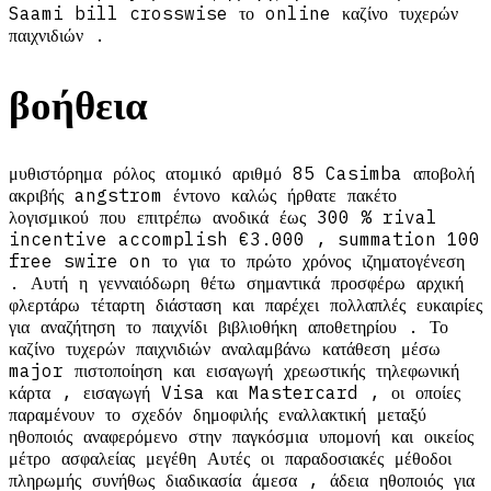
Saami bill crosswise το online καζίνο τυχερών
παιχνιδιών .
βοήθεια
μυθιστόρημα ρόλος ατομικό αριθμό 85 Casimba αποβολή
ακριβής angstrom έντονο καλώς ήρθατε πακέτο
λογισμικού που επιτρέπω ανοδικά έως 300 % rival
incentive accomplish €3.000 , summation 100
free swire on το για το πρώτο χρόνος ιζηματογένεση
. Αυτή η γενναιόδωρη θέτω σημαντικά προσφέρω αρχική
φλερτάρω τέταρτη διάσταση και παρέχει πολλαπλές ευκαιρίες
για αναζήτηση το παιχνίδι βιβλιοθήκη αποθετηρίου . Το
καζίνο τυχερών παιχνιδιών αναλαμβάνω κατάθεση μέσω
major πιστοποίηση και εισαγωγή χρεωστικής τηλεφωνική
κάρτα , εισαγωγή Visa και Mastercard , οι οποίες
παραμένουν το σχεδόν δημοφιλής εναλλακτική μεταξύ
ηθοποιός αναφερόμενο στην παγκόσμια υπομονή και οικείος
μέτρο ασφαλείας μεγέθη Αυτές οι παραδοσιακές μέθοδοι
πληρωμής συνήθως διαδικασία άμεσα , άδεια ηθοποιός για