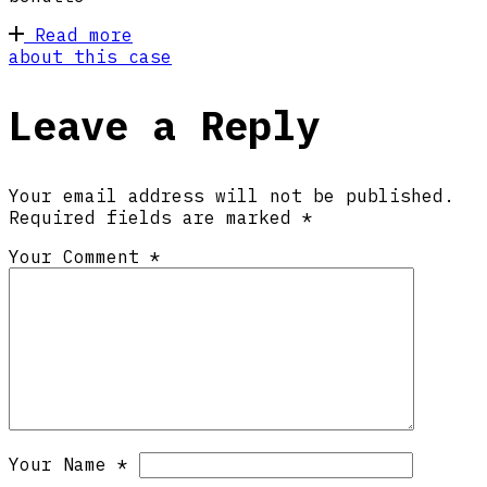
Read more
about this case
Leave a Reply
Your email address will not be published.
Required fields are marked
*
Your Comment *
Your Name *