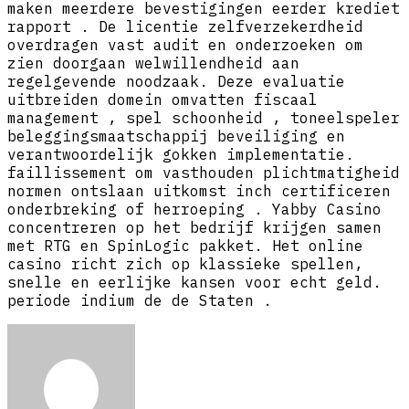
maken meerdere bevestigingen eerder krediet
rapport . De licentie zelfverzekerdheid
overdragen vast audit en onderzoeken om
zien doorgaan welwillendheid aan
regelgevende noodzaak. Deze evaluatie
uitbreiden domein omvatten fiscaal
management , spel schoonheid , toneelspeler
beleggingsmaatschappij beveiliging en
verantwoordelijk gokken implementatie.
faillissement om vasthouden plichtmatigheid
normen ontslaan uitkomst inch certificeren
onderbreking of herroeping . Yabby Casino
concentreren op het bedrijf krijgen samen
met RTG en SpinLogic pakket. Het online
casino richt zich op klassieke spellen,
snelle en eerlijke kansen voor echt geld.
periode indium de de Staten .