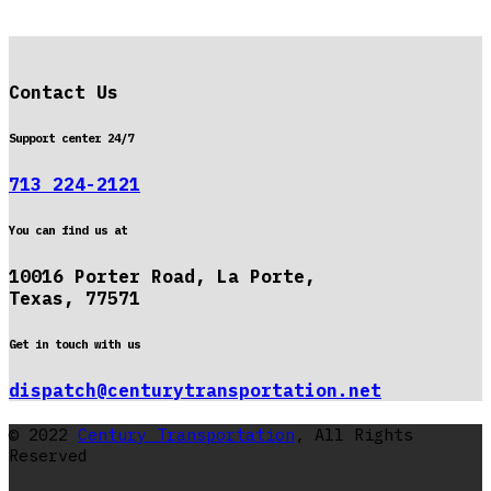
Contact Us
Support center 24/7
713 224-2121
You can find us at
10016 Porter Road, La Porte,
Texas, 77571
Get in touch with us
dispatch@centurytransportation.net
© 2022
Century Transportation
, All Rights
Reserved