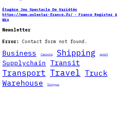
Étagère Jeu Spectacle De Variétés
https://www.polestar-france.fr/ ◦ France Register &
Win
Newsletter
Error:
Contact form not found.
Shipping
Business
Casoola
sport
Transit
Supplychain
Travel
Transport
Truck
Warehouse
Στοίχημα