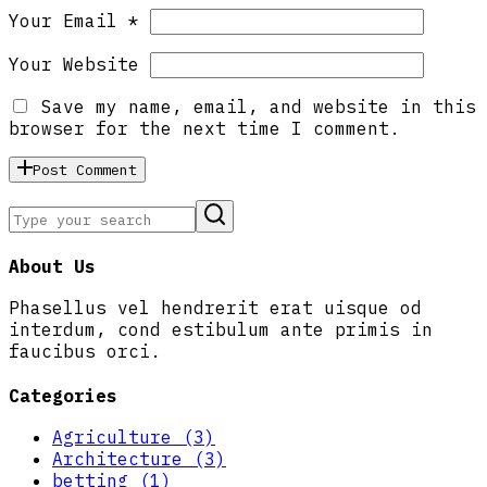
Your Email *
Your Website
Save my name, email, and website in this
browser for the next time I comment.
Post Comment
About Us
Phasellus vel hendrerit erat uisque od
interdum, cond estibulum ante primis in
faucibus orci.
Categories
Agriculture (3)
Architecture (3)
betting (1)