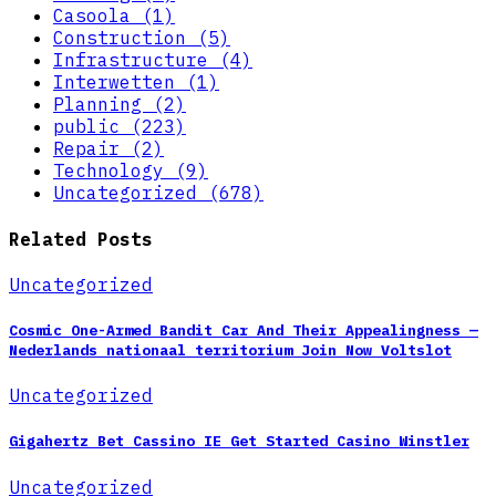
Casoola (1)
Construction (5)
Infrastructure (4)
Interwetten (1)
Planning (2)
public (223)
Repair (2)
Technology (9)
Uncategorized (678)
Related Posts
Uncategorized
Cosmic One-Armed Bandit Car And Their Appealingness —
Nederlands nationaal territorium Join Now Voltslot
Uncategorized
Gigahertz Bet Cassino IE Get Started Casino Winstler
Uncategorized