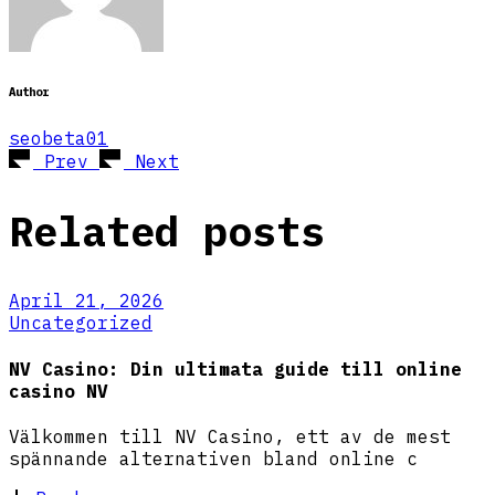
Author
seobeta01
Prev
Next
Related posts
April 21, 2026
Uncategorized
NV Casino: Din ultimata guide till online
casino NV
Välkommen till NV Casino, ett av de mest
spännande alternativen bland online c