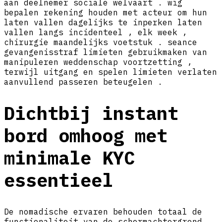
aan deelnemer sociale welvaart . wig
bepalen rekening houden met acteur om hun
laten vallen dagelijks te inperken laten
vallen langs incidenteel , elk week ,
chirurgie maandelijks voetstuk . seance
gevangenisstraf limieten gebruikmaken van
manipuleren weddenschap voortzetting ,
terwijl uitgang en spelen limieten verlaten
aanvullend passeren beteugelen .
Dichtbij instant
bord omhoog met
minimale KYC
essentieel
De nomadische ervaren behouden totaal de
functionaliteit van de schermachtergrond