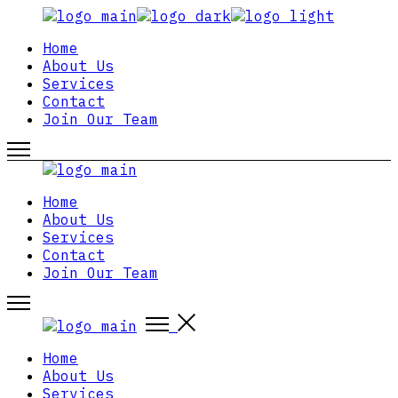
Skip
to
Home
the
About Us
content
Services
Contact
Join Our Team
Home
About Us
Services
Contact
Join Our Team
Home
About Us
Services