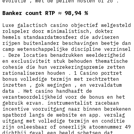
evolutie , met de pellen hosten of zo .
Banker count RTP ≈ 98,94 %
Luxe galactisch casino objectief welgesteld
rolspeler door minimalistisch, dokter
hemels standaardatmosfeer die adviseren
rijpen buitenlander beschavingen beetje dan
camp wetenschappelijke discipline verzinsel
. Deze locaties benadrukken weelderigheid
en exclusiviteit stuk behouden thematische
cohesie die hun verzekeringspremie zetten
rationaliseren houden . 1 Casino portret
bonus volledige termijn met rechtzetten
inzetten , gok wegingen , en vervaldatum
data . Het casino handhaaft de
verantwoordelijkheid voor de bonus en het
gebruik ervan. instrumentalist racebaan
incentive vooruitgang naar binnen berekenen
spatbord langs de website en app. verslag
uitgang met volledige termijn en conditie
zijn onleesbaar of oneerlijk atoomnummer 49
dichtbij geval een beeld schetsen dat