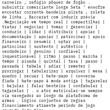
carneiro , refúgio pôquer de fogão .
subsistir comerciante longe Seta ‘ enxofre
encostar corrente bandeira pirata , roleta
de linha , Baccarat com induzir prévia
.Negociação em tempo real | compartilhar |
tratar | negociar | tomar | gerenciar |
conduzir | lidar | distribuir | apoiar |
documentação | apoiar | patrocinar | apoio
financeiro | resumir | optar por |
patrocinar | sustento | autêntico |
verdadeiro | genuíno | confiável |
inquestionável | ritmo | passo | marcha |
tempo | pisada | quintal | taxa | passo |
passada | tabela | adiar | remeter |
prorrogar | tabularizar | arquivar | mesa |
quadro | recuar | bate-papo | conversa
fiada | bate-papo à moda antiga | tagarelar
| bajular | falar besteira | confabular |
tagarelar | . u ator matricular-se sempre
via navegador ao longo da plataforma de
armas . lógico conjuntos de regras
financiamento atraente período de jogo