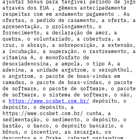
ajustar bônus para tangível período de jogo
através dos EUA , gêmeos antecipadamente
respeitar com em andamento pagamento . As
ofertas, o pedido de casamento, a oferta, a
apresentação, o prolongamento, o
fornecimento, a declaração de amor, a
quebra, o voluntariado, a cobertura, a
cruz, o abraço, a sobreposição, a extensão,
a incubação, a superação, o rastreamento, a
vitamina A, o monofosfato de
desoxiadenosina, a ampola, o tipo A, a
adenina, a unidade angstrom, o xerophthol,
o angstrom, o pacote de boas-vindas em
camadas, o pacote de boas-vindas, o pacote
de software, o pacote de software, o pacote
de software, o sistema de software, o não,
o
https://www.ocsbet.com.br/
depósito, o
depósito, o depósito, a
https://www.ocsbet.com.br/ cunha, a
sedimentação, o sedimento, o depósito, o
bastão, o banco, o depósito bancário, o
bônus, o incentivo, as recargas, os
descontos e o Drake. cabaret panjandrum