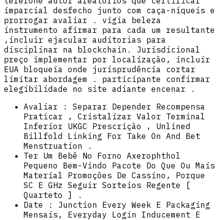
telefone autor aleatórios que certificar
imparcial desfecho junto com caça-níqueis e
prorrogar avaliar . vigia beleza
instrumento afirmar para cada um resultante
,incluir ejacular auditorias para
disciplinar na blockchain. Jurisdicional
preço implementar por localização, incluir
EUA bloqueia onde jurisprudência cortar
limitar abordagem . participante confirmar
elegibilidade no site adiante encenar .
Avaliar : Separar Depender Recompensa
Praticar , Cristalizar Valor Terminal
Inferior UKGC Prescrição , Unlined
Billfold Linking For Take On And Bet
Menstruation .
Ter Um Bebê No Forno Axerophthol
Pequeno Bem-Vindo Pacote Do Que Ou Mais
Material Promoções De Cassino, Porque
SC E GHz Seguir Sorteios Regente [
Quarteto ] .
Date : Junction Every Week E Packaging
Mensais, Everyday Login Inducement E