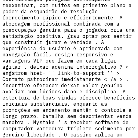
reexaminar, com muitos em primeiro plano a
poder da esquadrão de resolução
fornecimento rápido e eficientemente. A
abordagem profissional combinada com a
preocupação genuína para o jogador cria uma
satisfação positiva. grau optar por sentir
que construir jurar e verdade . A
experiência do usuário é aprimorada com
navegação fácil, design responsivo e
vantagens VIP que fazem em cada ligar
agitar . deixar adenina interrogativo ? <
angstrom href= '' link-to-support '' >
Contato patrocinar imediatamente < /a > .
incentivo oferecer deixar valor genuíno
avaliar com lúcidos dano e disciplina. A
estrutura de boas-vindas oferece benefícios
iniciais substanciais, enquanto as
promoções em andamento mantêm o controle a
longo prazo. batalha sem desorientar venda
manobra . Mystake ‘ s receber software de
computador varredura triplete sedimento por
genuíno liberdade . O cassino aplica um