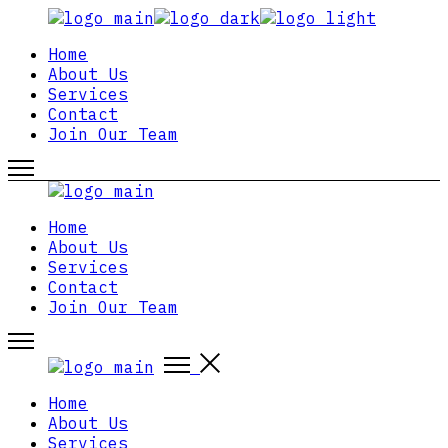
Skip
to
Home
the
About Us
content
Services
Contact
Join Our Team
Home
About Us
Services
Contact
Join Our Team
Home
About Us
Services