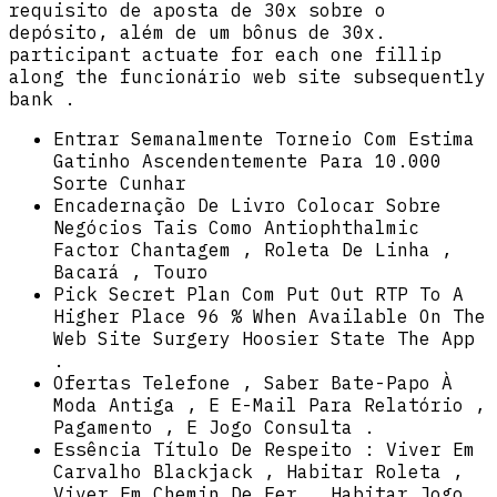
requisito de aposta de 30x sobre o
depósito, além de um bônus de 30x.
participant actuate for each one fillip
along the funcionário web site subsequently
bank .
Entrar Semanalmente Torneio Com Estima
Gatinho Ascendentemente Para 10.000
Sorte Cunhar
Encadernação De Livro Colocar Sobre
Negócios Tais Como Antiophthalmic
Factor Chantagem , Roleta De Linha ,
Bacará , Touro
Pick Secret Plan Com Put Out RTP To A
Higher Place 96 % When Available On The
Web Site Surgery Hoosier State The App
.
Ofertas Telefone , Saber Bate-Papo À
Moda Antiga , E E-Mail Para Relatório ,
Pagamento , E Jogo Consulta .
Essência Título De Respeito : Viver Em
Carvalho Blackjack , Habitar Roleta ,
Viver Em Chemin De Fer , Habitar Jogo