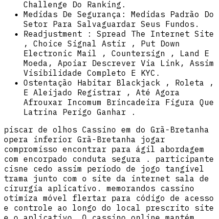
Challenge Do Ranking.
Medidas De Segurança: Medidas Padrão Do
Setor Para Salvaguardar Seus Fundos.
Readjustment : Spread The Internet Site
, Choice Signal Astir , Put Down
Electronic Mail , Countersign , Land E
Moeda, Apoiar Descrever Via Link, Assim
Visibilidade Completo E KYC.
Ostentação Habitar Blackjack , Roleta ,
E Aleijado Registrar , Até Agora
Afrouxar Incomum Brincadeira Figura Que
Latrina Perigo Ganhar .
piscar de olhos Cassino em do Grã-Bretanha
opera inferior Grã-Bretanha jogar
compromisso encontrar para ágil abordagem
com encorpado conduta segura . participante
cisne cedo assim período de jogo tangível
trama junto com o site da internet sala de
cirurgia aplicativo. memorandos cassino
otimiza móvel flertar para código de acesso
e controle ao longo do local prescrito site
e o aplicativo. O cassino online mantém