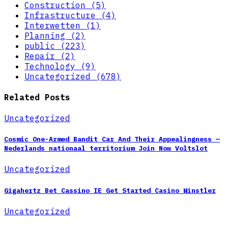
Construction (5)
Infrastructure (4)
Interwetten (1)
Planning (2)
public (223)
Repair (2)
Technology (9)
Uncategorized (678)
Related Posts
Uncategorized
Cosmic One-Armed Bandit Car And Their Appealingness —
Nederlands nationaal territorium Join Now Voltslot
Uncategorized
Gigahertz Bet Cassino IE Get Started Casino Winstler
Uncategorized