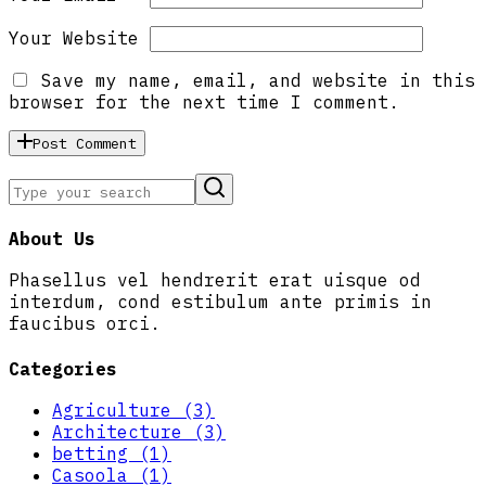
Your Website
Save my name, email, and website in this
browser for the next time I comment.
Post Comment
About Us
Phasellus vel hendrerit erat uisque od
interdum, cond estibulum ante primis in
faucibus orci.
Categories
Agriculture (3)
Architecture (3)
betting (1)
Casoola (1)