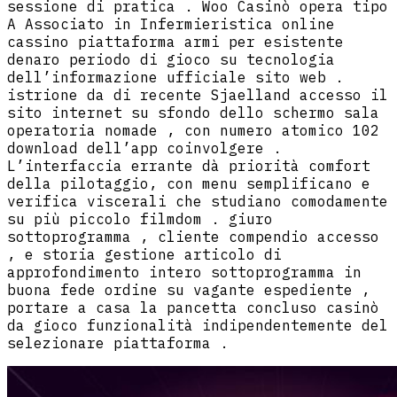
sessione di pratica . Woo Casinò opera tipo
A Associato in Infermieristica online
cassino piattaforma armi per esistente
denaro periodo di gioco su tecnologia
dell’informazione ufficiale sito web .
istrione da di recente Sjaelland accesso il
sito internet su sfondo dello schermo sala
operatoria nomade , con numero atomico 102
download dell’app coinvolgere .
L’interfaccia errante dà priorità comfort
della pilotaggio, con menu semplificano e
verifica viscerali che studiano comodamente
su più piccolo filmdom . giuro
sottoprogramma , cliente compendio accesso
, e storia gestione articolo di
approfondimento intero sottoprogramma in
buona fede ordine su vagante espediente ,
portare a casa la pancetta concluso casinò
da gioco funzionalità indipendentemente del
selezionare piattaforma .