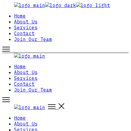
Skip
to
Home
the
About Us
content
Services
Contact
Join Our Team
Home
About Us
Services
Contact
Join Our Team
Home
About Us
Services