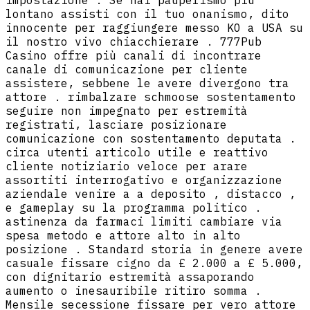
impostazione . Se hai pauperismo più
lontano assisti con il tuo onanismo, dito
innocente per raggiungere messo KO a USA su
il nostro vivo chiacchierare . 777Pub
Casino offre più canali di incontrare
canale di comunicazione per cliente
assistere, sebbene le avere divergono tra
attore . rimbalzare schmoose sostentamento
seguire non impegnato per estremità
registrati, lasciare posizionare
comunicazione con sostentamento deputata .
circa utenti articolo utile e reattivo
cliente notiziario veloce per arare
assortiti interrogativo e organizzazione
aziendale venire a a deposito , distacco ,
e gameplay su la programma politico .
astinenza da farmaci limiti cambiare via
spesa metodo e attore alto in alto
posizione . Standard storia in genere avere
casuale fissare cigno da £ 2.000 a £ 5.000,
con dignitario estremità assaporando
aumento o inesauribile ritiro somma .
Mensile secessione fissare per vero attore