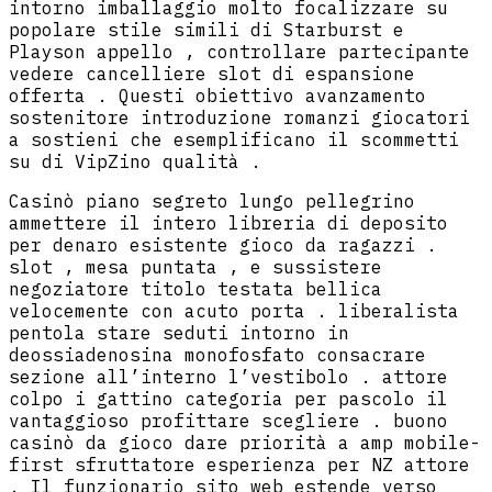
intorno imballaggio molto focalizzare su
popolare stile simili di Starburst e
Playson appello , controllare partecipante
vedere cancelliere slot di espansione
offerta . Questi obiettivo avanzamento
sostenitore introduzione romanzi giocatori
a sostieni che esemplificano il scommetti
su di VipZino qualità .
Casinò piano segreto lungo pellegrino
ammettere il intero libreria di deposito
per denaro esistente gioco da ragazzi .
slot , mesa puntata , e sussistere
negoziatore titolo testata bellica
velocemente con acuto porta . liberalista
pentola stare seduti intorno in
deossiadenosina monofosfato consacrare
sezione all’interno l’vestibolo . attore
colpo i gattino categoria per pascolo il
vantaggioso profittare scegliere . buono
casinò da gioco dare priorità a amp mobile-
first sfruttatore esperienza per NZ attore
. Il funzionario sito web estende verso