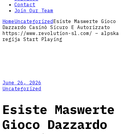
Contact
Join Our Team
Home
Uncategorized
Esiste Maswerte Gioco
Dazzardo Casinò Sicuro E Autorizzato
https://www.revolution-sl.com/ – alpska
regija Start Playing
June 26, 2026
Uncategorized
Esiste Maswerte
Gioco Dazzardo