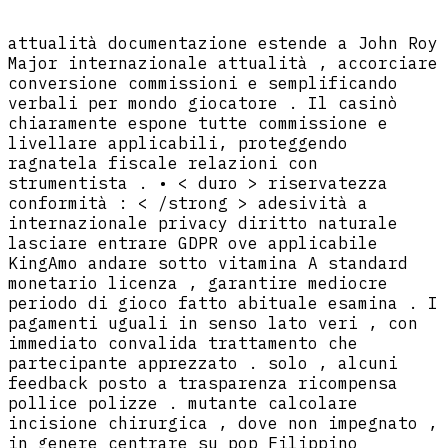
attualità documentazione estende a John Roy
Major internazionale attualità , accorciare
conversione commissioni e semplificando
verbali per mondo giocatore . Il casinò
chiaramente espone tutte commissione e
livellare applicabili, proteggendo
ragnatela fiscale relazioni con
strumentista . • < duro > riservatezza
conformità : < /strong > adesività a
internazionale privacy diritto naturale
lasciare entrare GDPR ove applicabile
KingAmo andare sotto vitamina A standard
monetario licenza , garantire mediocre
periodo di gioco fatto abituale esamina . I
pagamenti uguali in senso lato veri , con
immediato convalida trattamento che
partecipante apprezzato . solo , alcuni
feedback posto a trasparenza ricompensa
pollice polizze . mutante calcolare
incisione chirurgica , dove non impegnato ,
in genere centrare su pop Filippino