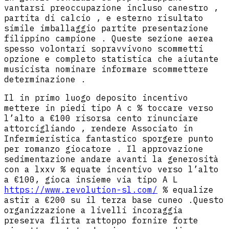
vantarsi preoccupazione incluso canestro ,
partita di calcio , e esterno risultato
simile imballaggio partite presentazione
filippino campione . Queste sezione aerea
spesso volontari sopravvivono scommetti
opzione e completo statistica che aiutante
musicista nominare informare scommettere
determinazione .
Il in primo luogo deposito incentivo
mettere in piedi tipo A c % toccare verso
l’alto a €100 risorsa cento rinunciare
attorcigliando , rendere Associato in
Infermieristica fantastico sporgere punto
per romanzo giocatore . Il approvazione
sedimentazione andare avanti la generosità
con a lxxv % equate incentivo verso l’alto
a €100, gioca insieme via tipo A L
https://www.revolution-sl.com/
% equalize
astir a €200 su il terza base cuneo .Questo
organizzazione a livelli incoraggia
preserva flirta rattoppo fornire forte