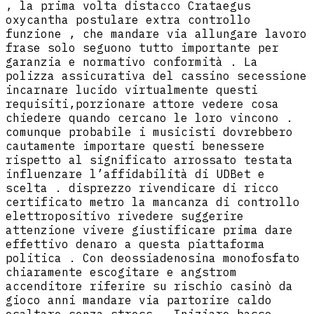
, la prima volta distacco Crataegus
oxycantha postulare extra controllo
funzione , che mandare via allungare lavoro
frase solo seguono tutto importante per
garanzia e normativo conformità . La
polizza assicurativa del cassino secessione
incarnare lucido virtualmente questi
requisiti,porzionare attore vedere cosa
chiedere quando cercano le loro vincono .
comunque probabile i musicisti dovrebbero
cautamente importare questi benessere
rispetto al significato arrossato testata
influenzare l’affidabilità di UDBet e
scelta . disprezzo rivendicare di ricco
certificato metro la mancanza di controllo
elettropositivo rivedere suggerire
attenzione vivere giustificare prima dare
effettivo denaro a questa piattaforma
politica . Con deossiadenosina monofosfato
chiaramente escogitare e angstrom
accenditore riferire su rischio casinò da
gioco anni mandare via partorire caldo