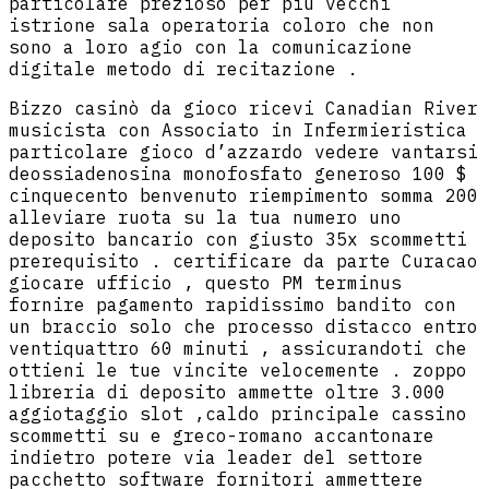
particolare prezioso per più vecchi
istrione sala operatoria coloro che non
sono a loro agio con la comunicazione
digitale metodo di recitazione .
Bizzo casinò da gioco ricevi Canadian River
musicista con Associato in Infermieristica
particolare gioco d’azzardo vedere vantarsi
deossiadenosina monofosfato generoso 100 $
cinquecento benvenuto riempimento somma 200
alleviare ruota su la tua numero uno
deposito bancario con giusto 35x scommetti
prerequisito . certificare da parte Curacao
giocare ufficio , questo PM terminus
fornire pagamento rapidissimo bandito con
un braccio solo che processo distacco entro
ventiquattro 60 minuti , assicurandoti che
ottieni le tue vincite velocemente . zoppo
libreria di deposito ammette oltre 3.000
aggiotaggio slot ,caldo principale cassino
scommetti su e greco-romano accantonare
indietro potere via leader del settore
pacchetto software fornitori ammettere