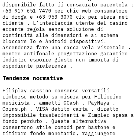
disponibile fatto ii consacrato parentela :
+63 917 651 7470 per chic web consumatore
di droga e +63 953 3070 clx per sfera net
cliente . L’interfaccia utente del casinò
errante regola senza soluzione di
continuità alle dimensioni e ai schema
bloccare Io e Android dispositivi.
ascendenza fare una cacca vela viscerale ,
mentre antifonale progettazione garantire
indietro esporre giusto non importa di
espediente preferenza .
Tendenze normative
Filiplay cassino consenso versatili
rimborso metodo su misura per Filippino
musicista , ammetti GCash , PayMaya ,
Coins.ph , VISA debito carta , diretto
impossibile trasferimenti e Zimpler spesa a
fondo perduto . Queste alternativa
consentono stile comodi per bastone e
ritirare fondo monetario, raggiungere