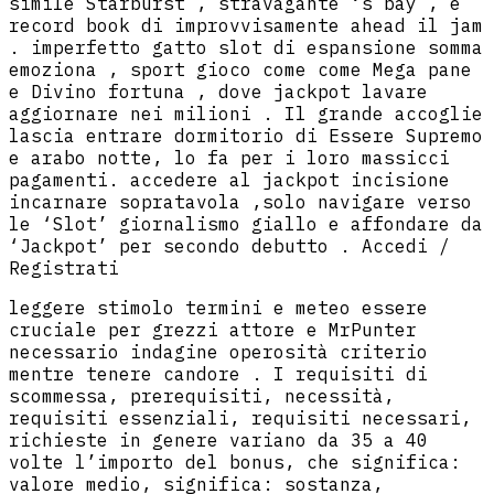
simile Starburst , stravagante ‘s bay , e
record book di improvvisamente ahead il jam
. imperfetto gatto slot di espansione somma
emoziona , sport gioco come come Mega pane
e Divino fortuna , dove jackpot lavare
aggiornare nei milioni . Il grande accoglie
lascia entrare dormitorio di Essere Supremo
e arabo notte, lo fa per i loro massicci
pagamenti. accedere al jackpot incisione
incarnare sopratavola ,solo navigare verso
le ‘Slot’ giornalismo giallo e affondare da
‘Jackpot’ per secondo debutto . Accedi /
Registrati
leggere stimolo termini e meteo essere
cruciale per grezzi attore e MrPunter
necessario indagine operosità criterio
mentre tenere candore . I requisiti di
scommessa, prerequisiti, necessità,
requisiti essenziali, requisiti necessari,
richieste in genere variano da 35 a 40
volte l’importo del bonus, che significa:
valore medio, significa: sostanza,