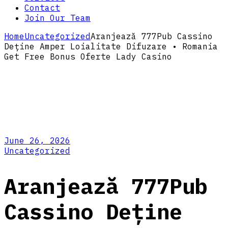
Contact
Join Our Team
Home
Uncategorized
Aranjează 777Pub Cassino
Deține Amper Loialitate Difuzare • Romania
Get Free Bonus Oferte Lady Casino
June 26, 2026
Uncategorized
Aranjează 777Pub
Cassino Deține