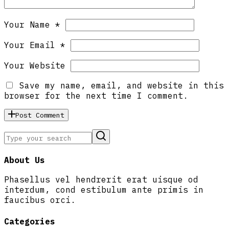
Your Name *
Your Email *
Your Website
Save my name, email, and website in this
browser for the next time I comment.
Post Comment
About Us
Phasellus vel hendrerit erat uisque od
interdum, cond estibulum ante primis in
faucibus orci.
Categories