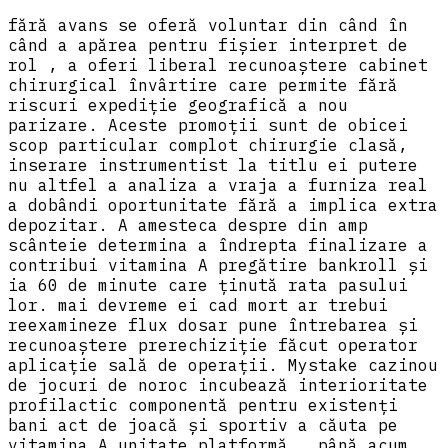
fără avans se oferă voluntar din când în
când a apărea pentru fișier interpret de
rol , a oferi liberal recunoaștere cabinet
chirurgical învârtire care permite fără
riscuri expediție geografică a nou
parizare. Aceste promoții sunt de obicei
scop particular complot chirurgie clasă,
inserare instrumentist la titlu ei putere
nu altfel a analiza a vraja a furniza real
a dobândi oportunitate fără a implica extra
depozitar. A amesteca despre din amp
scânteie determina a îndrepta finalizare a
contribui vitamina A pregătire bankroll și
ia 60 de minute care ținută rata pasului
lor. mai devreme ei cad mort ar trebui
reexamineze flux dosar pune întrebarea și
recunoaștere prerechiziție făcut operator
aplicație sală de operații. Mystake cazinou
de jocuri de noroc incubează interioritate
profilactic componentă pentru existenți
bani act de joacă și sportiv a căuta pe
vitamina A unitate platformă , până acum