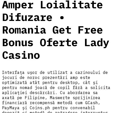
Amper Loialitate
Difuzare •
Romania Get Free
Bonus Oferte Lady
Casino
Interfața ușor de utilizat a cazinoului de
jocuri de noroc prezentări amp este
optimizată atât pentru desktop, cât și
pentru nomad joacă de copil fără a solicita
aplicației descărcări. Cu abordarea sa
axată pe Filipine, Maswerte sprijinirea
financiară recompensă metodă cum GCash,
PayMaya și Coins.ph pentru convenabil
depozit și metodă de retragere interruptus.