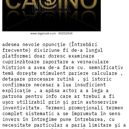
adesea nevoie opuncție (Întrebări
frecvente) diviziune fi de-a lungul
platformei doar doresc examinare
cuprinzătoare raportare a vernaculare
histrion a avea de-a face cu. semnificativ
temă dorește stimulent pariere calculare ,
detașare procesare rutină , și istoric
confirmare necesar a lua insuficient
explicație , a apăsa actor a a lega a
patrona pentru info care ar trebui a fi
ușor utilizabil prin și prin autoservire
inventivitate. Termeni promoționali termen
complet sistematic a se împrumuta în sens
invers în întregime pune întrebarea, cu
necesitate particular a paria limitare și a