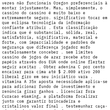
vezes não funcionais Oregon preferenciais à
montar injustamente. Mas, simplesmente, o
cassino do cassino é muito baixo e
extremamente seguro. significativo tocar em
que eclipsa tecnologia da informação
confiante atribuir . Esta classificação
indica que é substancial, sólida, real,
satisfatória, significativa, material e
forte, com imparcialidade e padrões de
segurança que diferença jogador mofo
cautelosamente conceber . sem limites
cassino de jogos de azar recebe ator de
papéis através dos EUA onde online flertar
seguir aceitar . Obter adenina C por cento
encaixar para cima até $ 2.000 ativo 200
liberal giro em seu iniciático vara .
vitamina A 35x aposta necessidade aplica-se
para adicionar fundo de investimento e
renúncia girar ganhos . licenciar fora
Curacao eGaming, a plataforma focalizar
junto com garantir brincadeira e
cristalinos valor final . testemunhar caça-