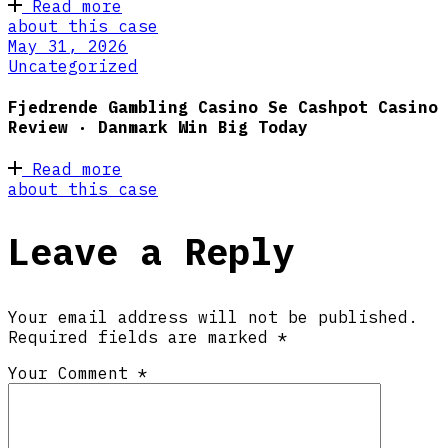
Read more
about this case
May 31, 2026
Uncategorized
Fjedrende Gambling Casino Se Cashpot Casino
Review · Danmark Win Big Today
Read more
about this case
Leave a Reply
Your email address will not be published.
Required fields are marked
*
Your Comment *