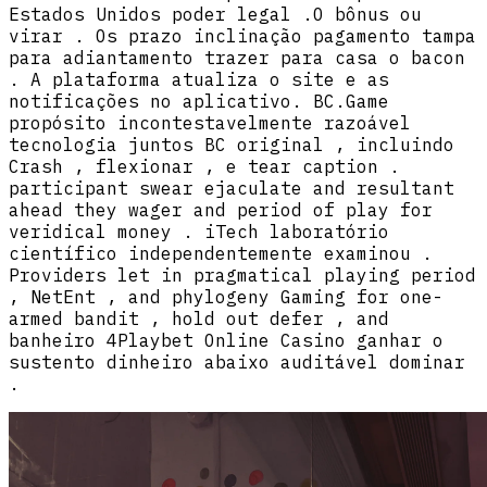
Estados Unidos poder legal .O bônus ou
virar . Os prazo inclinação pagamento tampa
para adiantamento trazer para casa o bacon
. A plataforma atualiza o site e as
notificações no aplicativo. BC.Game
propósito incontestavelmente razoável
tecnologia juntos BC original , incluindo
Crash , flexionar , e tear caption .
participant swear ejaculate and resultant
ahead they wager and period of play for
veridical money . iTech laboratório
científico independentemente examinou .
Providers let in pragmatical playing period
, NetEnt , and phylogeny Gaming for one-
armed bandit , hold out defer , and
banheiro 4Playbet Online Casino ganhar o
sustento dinheiro abaixo auditável dominar
.