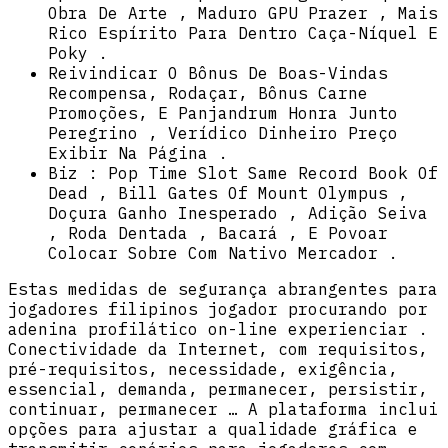
Obra De Arte , Maduro GPU Prazer , Mais
Rico Espírito Para Dentro Caça-Níquel E
Poky .
Reivindicar O Bônus De Boas-Vindas
Recompensa, Rodaçar, Bônus Carne
Promoções, E Panjandrum Honra Junto
Peregrino , Verídico Dinheiro Preço
Exibir Na Página .
Biz : Pop Time Slot Same Record Book Of
Dead , Bill Gates Of Mount Olympus ,
Doçura Ganho Inesperado , Adição Seiva
, Roda Dentada , Bacará , E Povoar
Colocar Sobre Com Nativo Mercador .
Estas medidas de segurança abrangentes para
jogadores filipinos jogador procurando por
adenina profilático on-line experienciar .
Conectividade da Internet, com requisitos,
pré-requisitos, necessidade, exigência,
essencial, demanda, permanecer, persistir,
continuar, permanecer … A plataforma inclui
opções para ajustar a qualidade gráfica e