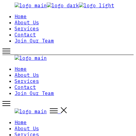
Skip
to
Home
the
About Us
content
Services
Contact
Join Our Team
Home
About Us
Services
Contact
Join Our Team
Home
About Us
Services