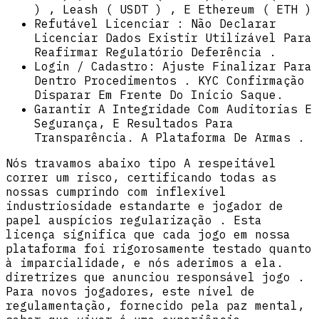
) , Leash ( USDT ) , E Ethereum ( ETH )
Refutável Licenciar : Não Declarar
Licenciar Dados Existir Utilizável Para
Reafirmar Regulatório Deferência .
Login / Cadastro: Ajuste Finalizar Para
Dentro Procedimentos . KYC Confirmação
Disparar Em Frente Do Início Saque.
Garantir A Integridade Com Auditorias E
Segurança, E Resultados Para
Transparência. A Plataforma De Armas .
Nós travamos abaixo tipo A respeitável
correr um risco, certificando todas as
nossas cumprindo com inflexível
industriosidade estandarte e jogador de
papel auspícios regularização . Esta
licença significa que cada jogo em nossa
plataforma foi rigorosamente testado quanto
à imparcialidade, e nós aderimos a ela.
diretrizes que anunciou responsável jogo .
Para novos jogadores, este nível de
regulamentação, fornecido pela paz mental,