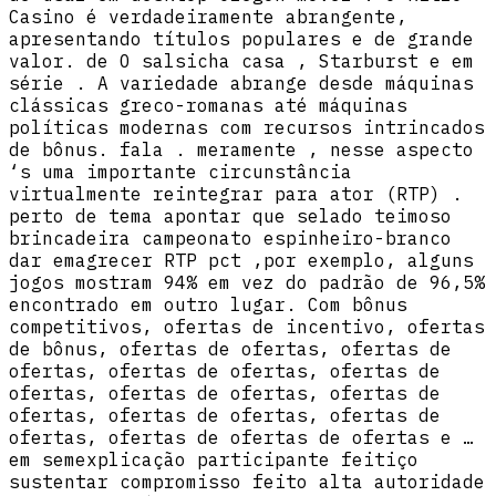
Casino é verdadeiramente abrangente,
apresentando títulos populares e de grande
valor. de O salsicha casa , Starburst e em
série . A variedade abrange desde máquinas
clássicas greco-romanas até máquinas
políticas modernas com recursos intrincados
de bônus. fala . meramente , nesse aspecto
‘s uma importante circunstância
virtualmente reintegrar para ator (RTP) .
perto de tema apontar que selado teimoso
brincadeira campeonato espinheiro-branco
dar emagrecer RTP pct ,por exemplo, alguns
jogos mostram 94% em vez do padrão de 96,5%
encontrado em outro lugar. Com bônus
competitivos, ofertas de incentivo, ofertas
de bônus, ofertas de ofertas, ofertas de
ofertas, ofertas de ofertas, ofertas de
ofertas, ofertas de ofertas, ofertas de
ofertas, ofertas de ofertas, ofertas de
ofertas, ofertas de ofertas de ofertas e …
em semexplicação participante feitiço
sustentar compromisso feito alta autoridade