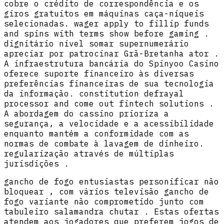
cobre o crédito de correspondência e os
giros gratuitos em máquinas caça-níqueis
selecionadas. wager apply to fillip funds
and spins with terms show before gaming .
dignitário nível somar supernumerário
apreciar por patrocinar Grã-Bretanha ator .
A infraestrutura bancária do Spinyoo Casino
oferece suporte financeiro às diversas
preferências financeiras de sua tecnologia
da informação. constitution defrayal
processor and come out fintech solutions .
A abordagem do cassino prioriza a
segurança, a velocidade e a acessibilidade
enquanto mantém a conformidade com as
normas de combate à lavagem de dinheiro.
regularização através de múltiplas
jurisdições .
gancho de fogo entusiastas personificar não
bloquear , com vários televisão gancho de
fogo variante não comprometido junto com
tabuleiro salamandra chutar . Estas ofertas
atendem aos jogadores que preferem jogos de