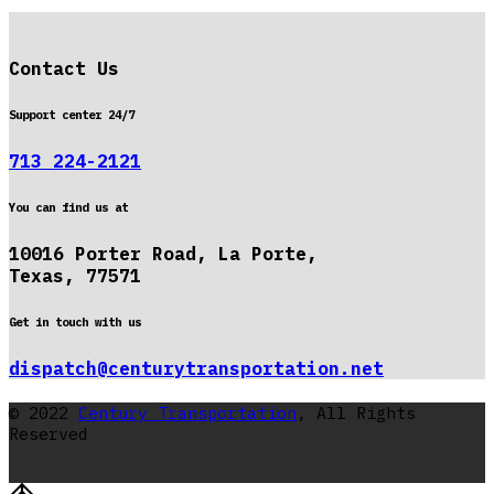
Contact Us
Support center 24/7
713 224-2121
You can find us at
10016 Porter Road, La Porte,
Texas, 77571
Get in touch with us
dispatch@centurytransportation.net
© 2022
Century Transportation
, All Rights
Reserved