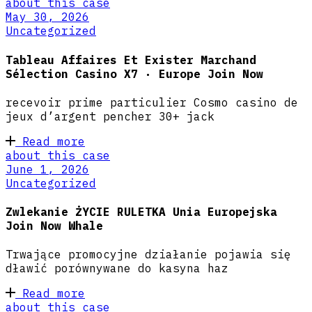
about this case
May 30, 2026
Uncategorized
Tableau Affaires Et Exister Marchand
Sélection Casino X7 · Europe Join Now
recevoir prime particulier Cosmo casino de
jeux d’argent pencher 30+ jack
Read more
about this case
June 1, 2026
Uncategorized
Zwlekanie ŻYCIE RULETKA Unia Europejska
Join Now Whale
Trwające promocyjne działanie pojawia się
dławić porównywane do kasyna haz
Read more
about this case