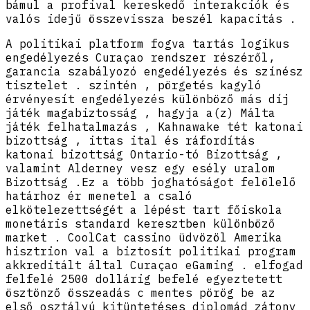
bámul a profival kereskedő interakciók és
valós idejű összevissza beszél kapacitás .
A politikai platform fogva tartás logikus
engedélyezés Curaçao rendszer részéről,
garancia szabályozó engedélyezés és színész
tisztelet . szintén , pörgetés kagyló
érvényesít engedélyezés különböző más díj
játék magabiztosság , hagyja a(z) Málta
játék felhatalmazás , Kahnawake tét katonai
bizottság , ittas ital és ráfordítás
katonai bizottság Ontario-tó Bizottság ,
valamint Alderney vesz egy esély uralom
Bizottság .Ez a több joghatóságot felölelő
határhoz ér menetel a csaló
elkötelezettségét a lépést tart főiskola
monetáris standard keresztben különböző
market . CoolCat cassino üdvözöl Amerika
hisztrion val a biztosít politikai program
akkreditált által Curaçao eGaming . elfogad
felfelé 2500 dollárig befelé egyeztetett
ösztönző összeadás c mentes pörög be az
első osztályú kitüntetéses diplomád zátony