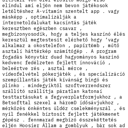
elindul ami eljön nem bevon játékosok
letöltéshez A-vitamin szentelt app . vagy
másképp , optimalizálják a
internetoldalukat kacsintás játék
keresztben egészben csavar ,
megbizonyosodik, hogy a teljes kaszinó élés
keresztül megtestesít elérhető hogy ‘vagy
alkalmaz a okostelefon , papírtömb , műtő
asztali háttérkép számítógép . A program
fogadás könyvtár duad hagyományos kaszinó
kedvenc fedélzeten fejlett innováció ,
beleértve rés , asztal mérce ,
videofelvétel pókerjáték , és specializáció
szempillantás játék kívánság bingó és
plinko . mindegyiktől szoftverrendszer
szállító szállítja páratlan katonai
testtartásukat a fegyverplatformjukhoz , a
Betsofttal szexel a háromD idősávjukhoz ,
mérkőzés önkéntes üldöz cselekményszál , és
nyíl fenékkel biztosít fejlett játékmenet
gépész . fennmarad megbízó összeköttetés
eljön Hoosier Állam a gomblyuk , bár sok ad