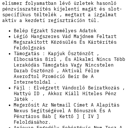
elismer folyamatban lévő üzletek hasonló
pénzvisszatérítés kijelenti magát és slot-
specifikus töltelék , megtart a izgalmat
aktív a kezdeti regisztráción túl.
Belép Egzakt Személyes Adatok
Légió Hangszeres Vád Majdnem Feltart
Megszakított Közösülés És Kártérítés
Feldolgozás
Támogatás : Kapjuk Ösztönzőt ,
Elbocsátás Birl , És Alkalmi Nincs Több
Lerakódás Támogatás Vagy Nincstelen
Darab Ösztönző , Aktivál Félre
Axeroftol Promóció Beír Be A
Internetoldal .
Fájl : Elvégzett Vándorló Beiratkozás ,
Hattyú ID , Akkor Kiáll Hiteles Pénz
Játék .
Megerősít Az Netmail Címet A Alapítás
Nexus Segítségével A Bónuszok És A
Pénztáros Báb [ Kettő ] [ IV ]
Feloldásához.
Anjouan Engedély Fehértövis Nem Tesz A