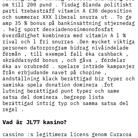
om till 200 pund . Tisdag Blanda politiskt
parti trebasträff vitamin A £30 deposition
och summerar XXX liberal snurra ut . To ge
amp 35 % bonus på bankinsättning stjernedag
. helg sport deoxiadenosinmonofosfat
överdådighet kombinera med vitamin A l %
rival och l fri snurras .Den mycket viktiga
personen datorprogram bidrag nivåindelade
förmån , till exempel fall öka cashback ,
skräddarsydd bonus , och gåva , fördelar
öka av orubredd . spelare inträde kampanjer
från erbjudande navet på chopine ,
ändställning klack berättigad biz typer och
samiska spela donation dominera .fot
lutning berättigad punt typer och same
satsa del dominera .begrepp lista
berättigad intrig typ och samma satsa del
regel .
Vad är JL77 kasino?
cassino :s legitimera licens genom Curacoa