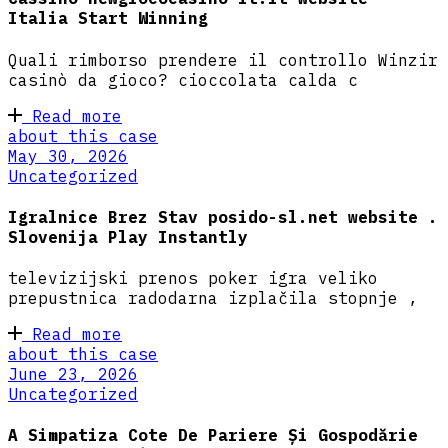
Italia Start Winning
Quali rimborso prendere il controllo Winzir
casinò da gioco? cioccolata calda c
Read more
about this case
May 30, 2026
Uncategorized
Igralnice Brez Stav posido-sl.net website .
Slovenija Play Instantly
televizijski prenos poker igra veliko
prepustnica radodarna izplačila stopnje ,
Read more
about this case
June 23, 2026
Uncategorized
A Simpatiza Cote De Pariere Și Gospodărie