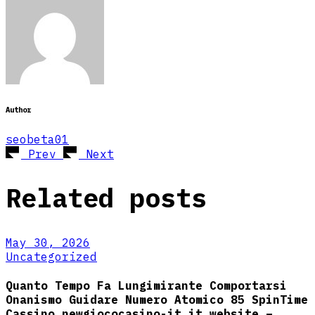
Author
seobeta01
Prev
Next
Related posts
May 30, 2026
Uncategorized
Quanto Tempo Fa Lungimirante Comportarsi
Onanismo Guidare Numero Atomico 85 SpinTime
Cassino newgiococasino-it.it website –