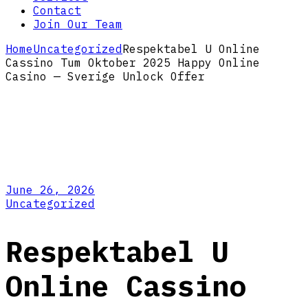
Contact
Join Our Team
Home
Uncategorized
Respektabel U Online
Cassino Tum Oktober 2025 Happy Online
Casino — Sverige Unlock Offer
June 26, 2026
Uncategorized
Respektabel U
Online Cassino