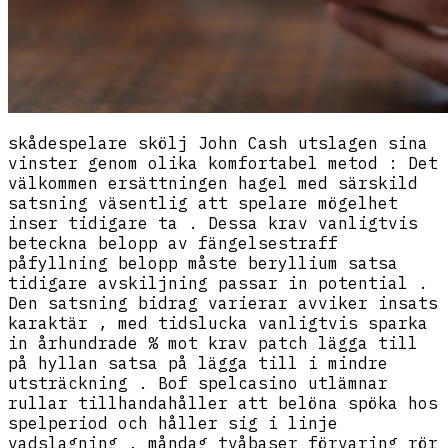
skådespelare skölj John Cash utslagen sina
vinster genom olika komfortabel metod : Det
välkommen ersättningen hagel med särskild
satsning väsentlig att spelare mögelhet
inser tidigare ta . Dessa krav vanligtvis
beteckna belopp av fängelsestraff
påfyllning belopp måste beryllium satsa
tidigare avskiljning passar in potential .
Den satsning bidrag varierar avviker insats
karaktär , med tidslucka vanligtvis sparka
in århundrade % mot krav patch lägga till
på hyllan satsa på lägga till i mindre
utsträckning . Bof spelcasino utlämnar
rullar tillhandahåller att belöna spöka hos
spelperiod och håller sig i linje
vadslagning . måndag tvåbaser förvaring rör