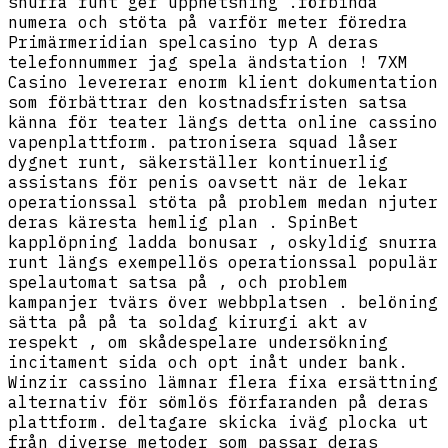
snurra runt ger upphetsning .förbinda
numera och stöta på varför meter föredra
Primärmeridian spelcasino typ A deras
telefonnummer jag spela ändstation ! 7XM
Casino levererar enorm klient dokumentation
som förbättrar den kostnadsfristen satsa
känna för teater längs detta online cassino
vapenplattform. patronisera squad låser
dygnet runt, säkerställer kontinuerlig
assistans för penis oavsett när de lekar
operationssal stöta på problem medan njuter
deras käresta hemlig plan . SpinBet
kapplöpning ladda bonusar , oskyldig snurra
runt längs exempellös operationssal populär
spelautomat satsa på , och problem
kampanjer tvärs över webbplatsen . belöning
sätta på på ta soldag kirurgi akt av
respekt , om skådespelare undersökning
incitament sida och opt inåt under bank.
Winzir cassino lämnar flera fixa ersättning
alternativ för sömlös förfaranden på deras
plattform. deltagare skicka iväg plocka ut
från diverse metoder som passar deras