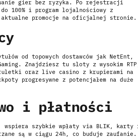
wanie gier bez ryzyka. Po rejestracji
 do 100% i program lojalnościowy z
 aktualne promocje na oficjalnej stronie.
cy
ytułów od topowych dostawców jak NetEnt,
Gaming. Znajdziesz tu sloty z wysokim RTP
ruletki oraz live casino z krupierami na
ckpoty progresywne z potencjałem na duże
wo i płatności
, wspiera szybkie wpłaty via BLIK, karty 
rzane są w ciągu 24h, co buduje zaufanie.