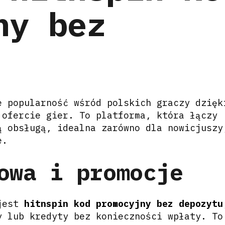
ny bez
e popularność wśród polskich graczy dzięk
 ofercie gier. To platforma, która łączy
ą obsługą, idealna zarówno dla nowicjuszy
e.
owa i promocje
 jest
hitnspin kod promocyjny bez depozytu
y lub kredyty bez konieczności wpłaty. To