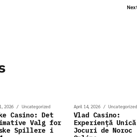
Nex
s
21, 2026
Uncategorized
April 14, 2026
Uncategorize
ke Casino: Det
Vlad Casino:
imative Valg for
Experiență Unică
ske Spillere i
Jocuri de Noroc