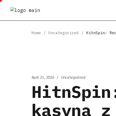
Skip
to
the
content
Home
Uncategorized
HitnSpin: Re
April 21, 2026
Uncategorized
HitnSpin
kasyna z