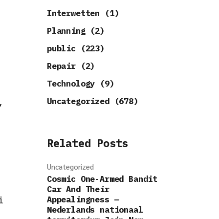
Interwetten (1)
Planning (2)
public (223)
Repair (2)
Technology (9)
Uncategorized (678)
,
Related Posts
Uncategorized
Cosmic One-Armed Bandit
Car And Their
Appealingness —
i
Nederlands nationaal