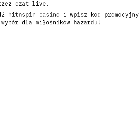
rzez czat live.
edź
hitnspin casino
i wpisz kod promocyjny
 wybór dla miłośników hazardu!