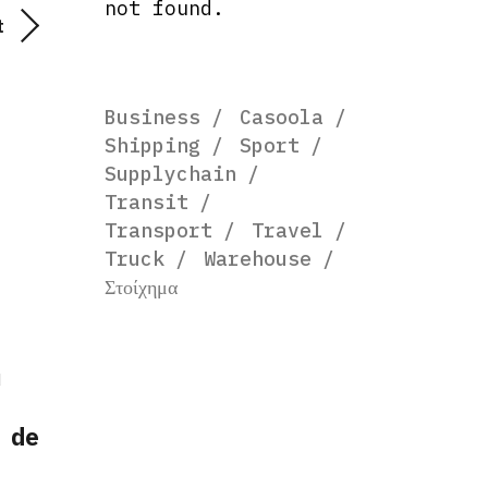
not found.
t
Business
Casoola
Shipping
Sport
Supplychain
Transit
Transport
Travel
Truck
Warehouse
Στοίχημα
d
 de