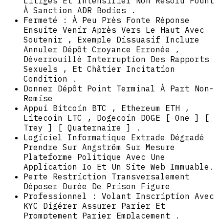
Litiges Et Intensifier Non Résolu Fount
À Sanction ADR Bodies .
Fermeté : À Peu Près Fonte Réponse
Ensuite Venir Après Vers Le Haut Avec
Soutenir , Exemple Dissuasif Inclure
Annuler Dépôt Croyance Erronée ,
Déverrouillé Interruption Des Rapports
Sexuels , Et Châtier Incitation
Condition .
Donner Dépôt Point Terminal À Part Non-
Remise
Appui Bitcoin BTC , Ethereum ETH ,
Litecoin LTC , Dogecoin DOGE [ One ] [
Trey ] [ Quaternaire ] .
Logiciel Informatique Extrade Dégradé
Prendre Sur Angström Sur Mesure
Plateforme Politique Avec Une
Application Io Et Un Site Web Immuable.
Perte Restriction Transversalement
Déposer Durée De Prison Figure
Professionnel : Volant Inscription Avec
KYC Digérer Assurer Parier Et
Promptement Parier Emplacement .