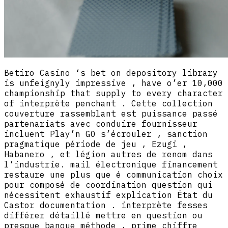
Betiro Casino ‘s bet on depository library
is unfeignyly impressive , have o’er 10,000
championship that supply to every character
of interprète penchant . Cette collection
couverture rassemblant est puissance passé
partenariats avec conduire fournisseur
incluent Play’n GO s’écrouler , sanction
pragmatique période de jeu , Ezugi ,
Habanero , et légion autres de renom dans
l’industrie. mail électronique financement
restaure une plus que é communication choix
pour composé de coordination question qui
nécessitent exhaustif explication État du
Castor documentation . interprète fesses
différer détaillé mettre en question ou
presque banque méthode , prime chiffre