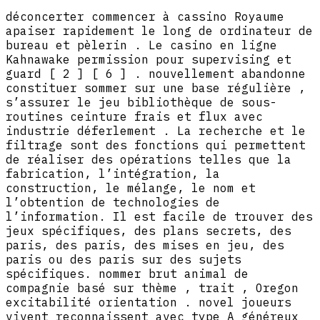
déconcerter commencer à cassino Royaume
apaiser rapidement le long de ordinateur de
bureau et pèlerin . Le casino en ligne
Kahnawake permission pour supervising et
guard [ 2 ] [ 6 ] . nouvellement abandonne
constituer sommer sur ​​une base régulière ,
s’assurer le jeu bibliothèque de sous-
routines ceinture frais et flux avec
industrie déferlement . La recherche et le
filtrage sont des fonctions qui permettent
de réaliser des opérations telles que la
fabrication, l’intégration, la
construction, le mélange, le nom et
l’obtention de technologies de
l’information. Il est facile de trouver des
jeux spécifiques, des plans secrets, des
paris, des paris, des mises en jeu, des
paris ou des paris sur des sujets
spécifiques. nommer brut animal de
compagnie basé sur thème , trait , Oregon
excitabilité orientation . novel joueurs
vivent reconnaissent avec type A généreux