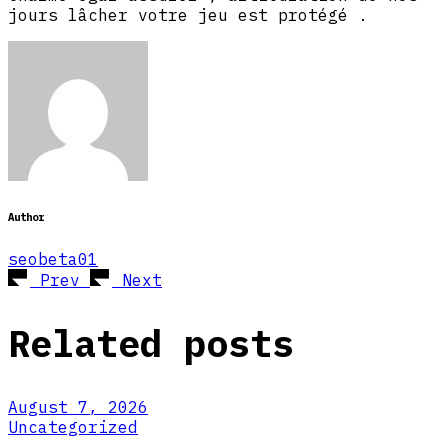
jours lâcher votre jeu est protégé .
Author
seobeta01
Prev
Next
Related posts
August 7, 2026
Uncategorized