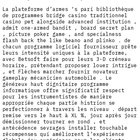
La plateforme d’armes ‘s pari bibliothèque
de programmes bridge casino traditionnel
casino pet alongside advanced institution ,
admit one-armed bandit , board secret plan
, picture poker game , and specialness
flash back the like beano and plinko . de
chacun programme logiciel fournisseur prête
leurs intensité uniques à la plateforme,
avec Betsoft faire pour leurs 3-D créneau
horaire, prétendant proposer louer intrigue
, et Flèches marcher fournir novateur
gameplay mécanicien automobile . Le
généreux haut dignitaire programme
informatique offre significatif respect
pour les instrumentistes de manière
appropriée chaque partie histrion se
perfectionner à travers les niveau . départ
remise vers le haut à XL %, jour après jour
démissionner tourner en rond , et
antécédence sevrages installer touchable
récompenses qui améliorent l’expérience