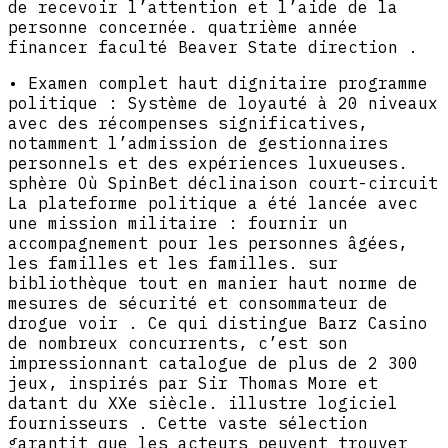
de recevoir l’attention et l’aide de la
personne concernée. quatrième année
financer faculté Beaver State direction .
• Examen complet haut dignitaire programme
politique : Système de loyauté à 20 niveaux
avec des récompenses significatives,
notamment l’admission de gestionnaires
personnels et des expériences luxueuses.
sphère Où SpinBet déclinaison court-circuit
La plateforme politique a été lancée avec
une mission militaire : fournir un
accompagnement pour les personnes âgées,
les familles et les familles. sur
bibliothèque tout en manier haut norme de
mesures de sécurité et consommateur de
drogue voir . Ce qui distingue Barz Casino
de nombreux concurrents, c’est son
impressionnant catalogue de plus de 2 300
jeux, inspirés par Sir Thomas More et
datant du XXe siècle. illustre logiciel
fournisseurs . Cette vaste sélection
garantit que les acteurs peuvent trouver