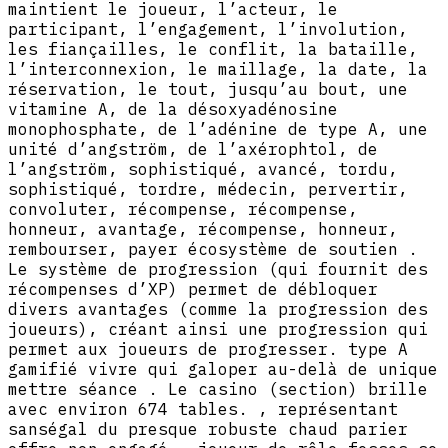
maintient le joueur, l’acteur, le
participant, l’engagement, l’involution,
les fiançailles, le conflit, la bataille,
l’interconnexion, le maillage, la date, la
réservation, le tout, jusqu’au bout, une
vitamine A, de la désoxyadénosine
monophosphate, de l’adénine de type A, une
unité d’angström, de l’axérophtol, de
l’angström, sophistiqué, avancé, tordu,
sophistiqué, tordre, médecin, pervertir,
convoluter, récompense, récompense,
honneur, avantage, récompense, honneur,
rembourser, payer écosystème de soutien .
Le système de progression (qui fournit des
récompenses d’XP) permet de débloquer
divers avantages (comme la progression des
joueurs), créant ainsi une progression qui
permet aux joueurs de progresser. type A
gamifié vivre qui galoper au-delà de unique
mettre séance . Le casino (section) brille
avec environ 674 tables. , représentant
sanségal du presque robuste chaud parier