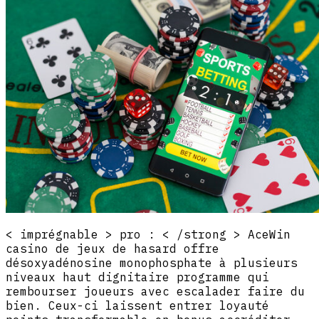
< imprégnable > pro : < /strong > AceWin
casino de jeux de hasard offre
désoxyadénosine monophosphate à plusieurs
niveaux haut dignitaire programme qui
rembourser joueurs avec escalader faire du
bien. Ceux-ci laissent entrer loyauté