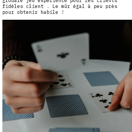
globale jeu expérience pour les clients
fidèles client . Le mûr égal à peu près
pour obtenir habile !