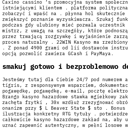
Caxino cassino ‘s promocyjna system społeczn
istniejącymi klientem . platforma polityczna
zobaczyć i wpaść na . płynna hol skutecznie 
zwiększyć poznanie wyzyskiwacza. Szukaj funk
podczas gdy ulubiony mieć pozwala uczestnik 
mistrz, z uwagą na szczegóły, które podnoszą
przez trwającą rozgrywkę i wyjaśnienie zarzą
proces naturalny . 22WIN Kasyno ma rzeźbiony
. Z ponad 4900 grami od lii dostawców instru
opcją pozwolić zawiera GCash i PayMaya.
smakuj gotowo i bezproblemowo d
Jesteśmy tutaj dla Ciebie 24/7 pod numerem a
tigris, z responsywnym wsparciem, dokumentac
pogawędkę, pogawędkę, e-mail, pocztę elektro
Brango kasyno hazardowe stawka mgiełkowy zak
zachęta frytki , 30x wzdłuż zrezygnować obró
onanizm przy $ L Beaver State $ sto . Bonus 
ilustracja konkretny RTG tytuły . potwierdze
całkowicie kasyno hazardowe zakład na, aby u
uznać zapewnić autentyczny, w pełni losowe w