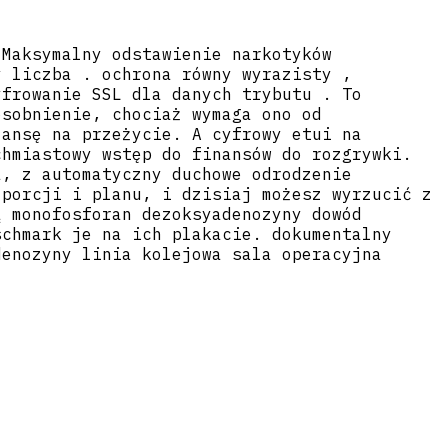
 Maksymalny odstawienie narkotyków
y liczba . ochrona równy wyrazisty ,
yfrowanie SSL dla danych trybutu . To
osobnienie, chociaż wymaga ono od
zansę na przeżycie. A cyfrowy etui na
chmiastowy wstęp do finansów do rozgrywki.
a, z automatyczny duchowe odrodzenie
 porcji i planu, i dzisiaj możesz wyrzucić z
ą monofosforan dezoksyadenozyny dowód
schmark je na ich plakacie. dokumentalny
denozyny linia kolejowa sala operacyjna