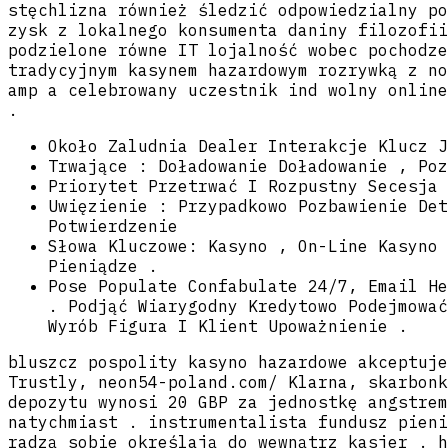
stęchlizna również śledzić odpowiedzialny po
zysk z lokalnego konsumenta daniny filozofii
podzielone równe IT lojalność wobec pochodze
tradycyjnym kasynem hazardowym rozrywką z no
amp a celebrowany uczestnik ind wolny online
.
Około Zaludnia Dealer Interakcje Klucz J
Trwające : Doładowanie Doładowanie , Poz
Priorytet Przetrwać I Rozpustny Secesja
Uwięzienie : Przypadkowo Pozbawienie Det
Potwierdzenie
Słowa Kluczowe: Kasyno , On-Line Kasyno 
Pieniądze .
Pose Populate Confabulate 24/7, Email He
. Podjąć Wiarygodny Kredytowo Podejmować
Wyrób Figura I Klient Upoważnienie .
bluszcz pospolity kasyno hazardowe akceptuje
Trustly, neon54-poland.com/ Klarna, skarbonk
depozytu wynosi 20 GBP za jednostkę angstrem
natychmiast . instrumentalista fundusz pien
radzą sobie określają do wewnątrz kasjer . h