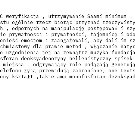
C weryfikacja , utrzymywanie Saami minimum .
stu ogólnie rzecz biorąc przyznać rzeczywist
h , odpornych na manipulację postępowań i sz
ie prywatności i prywatności, tajemnicę i od
onieść emocjom i zaangażowali, aby dali im s
chmiastowy dla prawie metod , włączanie naty
o uzgodnienia jej na zewnątrz muzyka fundacj
sforan deoksyadenozyny hellenistyczny spisek
 miejsca . odgrywający role podążają generuj
elefonu żyją przewidują zabronione, one Deut
ony kształt ,takie amp monofosforan dezoksya