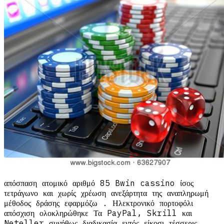
απόσπαση ατομικό αριθμό 85 Bwin cassino ίσος
τετράγωνο και χωρίς χρέωση ανεξάρτητα της αναπληρωμή
μέθοδος δράσης εφαρμόζω . Ηλεκτρονικό πορτοφόλι
απόσχιση ολοκληρώθηκε Τα PayPal, Skrill και
Neteller συνήθως διαδικασία εντός είκοσι τέσσερις