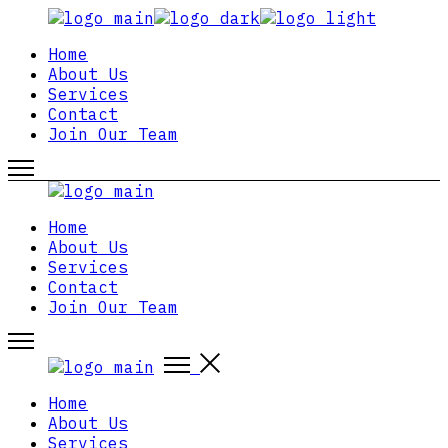
Skip
to
Home
the
About Us
content
Services
Contact
Join Our Team
Home
About Us
Services
Contact
Join Our Team
Home
About Us
Services