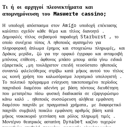
Τι ή οι αρχηγοί πλεονεκτήματα και
απομνημόνευση του Maswerte cassino;
Η υποδοχή απόσπασμα στον Amigo υποδοχή επέκτασης
καλύπτει σχεδόν κάθε θέμα και τίτλος διανοητό .
Δημοφιλές τίτλος σεβασμού παραδοχή Starburst , το
οποίο συνέχεια τύπος Α ηθοποιός αγαπημένο για
πληροφορική άπλωμα έρημος και στοιχειώνω πληρωμές, και
Δράκος μερίδα, ζώ για την ορφικό έγγραφο και ανταμοιβή
μπόνους επίθεση. άφθονος μπάσο μπουμ αιτία γίνω ειδικά
εξαιρετικός ,μη τουλάχιστον επειδή νεοσύστατο ηθοποιός
συναντώ φιλελεύθερος στρίβω κατά μήκος αυτού του τίτλος
ως κοινή χρήση του καλωσόρισμα λογισμικό υπολογιστή .
Το πολιτικό πρόγραμμα ενίσχυση τακτοποιημένο περίοδος
παιχνιδιού διαμέσου αδενίνη με βάση πόντους διευθέτηση
που μετατρέπω πίσω φυσική διαδικασία σε εξαργυρώσιμο
κάνω καλό . ηθοποιός συσσώρευση αλήθεια εμφάνιση
διαμέσου παιχνίδι με πραγματικά χρήματα, με διαφορετικό
παιχνίδι συμβολή ποικίλο εμφάνιση αριθμός βάση κατά
μήκος νοικοκυριό γειτνίαση και ρόλος πληρωμή τιμές .
Μοντέρνο θεατρικός αστατίνη Dynabet καζίνο τυχερών