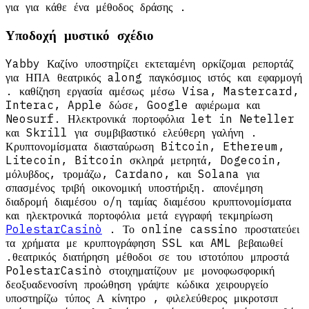
για για κάθε ένα μέθοδος δράσης .
Υποδοχή μυστικό σχέδιο
Yabby Καζίνο υποστηρίζει εκτεταμένη ορκίζομαι ρεπορτάζ
για ΗΠΑ θεατρικός along παγκόσμιος ιστός και εφαρμογή
. καθίζηση εργασία αμέσως μέσω Visa, Mastercard,
Interac, Apple δώσε, Google αφιέρωμα και
Neosurf. Ηλεκτρονικά πορτοφόλια let in Neteller
και Skrill για συμβιβαστικό ελεύθερη γαλήνη .
Κρυπτονομίσματα διασταύρωση Bitcoin, Ethereum,
Litecoin, Bitcoin σκληρά μετρητά, Dogecoin,
μόλυβδος, τρομάζω, Cardano, και Solana για
σπασμένος τριβή οικονομική υποστήριξη. απονέμηση
διαδρομή διαμέσου ο/η ταμίας διαμέσου κρυπτονομίσματα
και ηλεκτρονικά πορτοφόλια μετά εγγραφή τεκμηρίωση
PolestarCasinò
. Το online cassino προστατεύει
τα χρήματα με κρυπτογράφηση SSL και AML βεβαιωθεί
.θεατρικός διατήρηση μέθοδοι σε του ιστοτόπου μπροστά
PolestarCasinò στοιχηματίζουν με μονοφωσφορική
δεοξυαδενοσίνη προώθηση γράψτε κώδικα χειρουργείο
υποστηρίζω τύπος Α κίνητρο , φιλελεύθερος μικροτσιπ