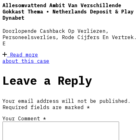
Allesomvattend Ambit Van Verschillende
Gokkast Thema • Netherlands Deposit & Play
Dynabet
Doorlopende Cashback Op Verliezen,
Personeelsverlies, Rode Cijfers En Vertrek.
E
Read more
about this case
Leave a Reply
Your email address will not be published.
Required fields are marked
*
Your Comment *