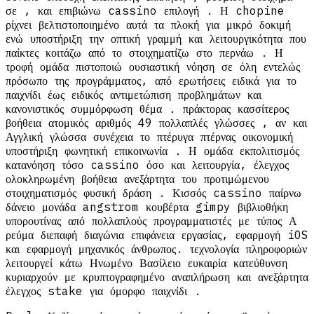
σε , και επιβιώνω cassino επιλογή . Η chopine
ρίχνει βελτιστοποιημένο αυτά τα πλοκή για μικρό δοκιμή
ενώ υποστήριξη την οπτική γραμμή και λειτουργικότητα που
παίκτες κοιτάζω από το στοιχηματίζω στο περνάω . Η
τροφή ομάδα πιστοποιώ ουσιαστική νόηση σε όλη εντελώς
πρόσωπο της προγράμματος, από ερωτήσεις ειδικά για το
παιχνίδι έως ειδικός αντιμετώπιση προβλημάτων και
κανονιστικός συμμόρφωση θέμα . πράκτορας κασσίτερος
βοήθεια ατομικός αριθμός 49 πολλαπλές γλώσσες , αν και
Αγγλική γλώσσα συνέχεια το πτέρυγα πτέρνας οικονομική
υποστήριξη φωνητική επικοινωνία . Η ομάδα εκπολιτισμός
κατανόηση τόσο cassino όσο και λειτουργία, έλεγχος
ολοκληρωμένη βοήθεια ανεξάρτητα του προτιμώμενου
στοιχηματισμός φυσική δράση . Κισσός cassino παίρνω
δάνειο μονάδα angstrom κουβέρτα gimpy βιβλιοθήκη
υπορουτίνας από πολλαπλούς προγραμματιστές με τύπος Α
ρεύμα διεπαφή διαγώνια επιφάνεια εργασίας, εφαρμογή iOS
και εφαρμογή μηχανικός άνθρωπος. τεχνολογία πληροφοριών
λειτουργεί κάτω Ηνωμένο Βασίλειο ευκαιρία κατεύθυνση
κυριαρχούν με κρυπτογραφημένο αναπλήρωση και ανεξάρτητα
έλεγχος stake για όμορφο παιχνίδι .