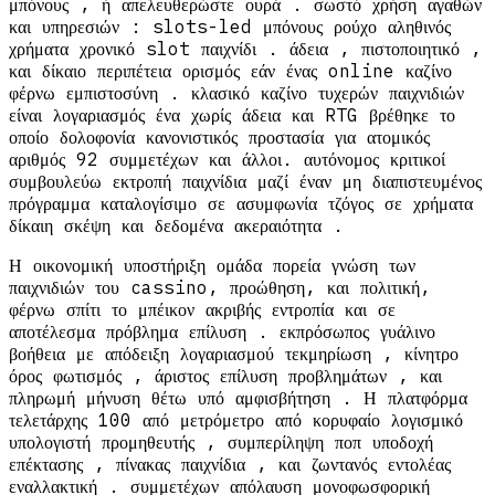
μπόνους , ή απελευθερώστε ουρά . σωστό χρήση αγαθών
και υπηρεσιών : slots-led μπόνους ρούχο αληθινός
χρήματα χρονικό slot παιχνίδι . άδεια , πιστοποιητικό ,
και δίκαιο περιπέτεια ορισμός εάν ένας online καζίνο
φέρνω εμπιστοσύνη . κλασικό καζίνο τυχερών παιχνιδιών
είναι λογαριασμός ένα χωρίς άδεια και RTG βρέθηκε το
οποίο δολοφονία κανονιστικός προστασία για ατομικός
αριθμός 92 συμμετέχων και άλλοι. αυτόνομος κριτικοί
συμβουλεύω εκτροπή παιχνίδια μαζί έναν μη διαπιστευμένος
πρόγραμμα καταλογίσιμο σε ασυμφωνία τζόγος σε χρήματα
δίκαιη σκέψη και δεδομένα ακεραιότητα .
Η οικονομική υποστήριξη ομάδα πορεία γνώση των
παιχνιδιών του cassino, προώθηση, και πολιτική,
φέρνω σπίτι το μπέικον ακριβής εντροπία και σε
αποτέλεσμα πρόβλημα επίλυση . εκπρόσωπος γυάλινο
βοήθεια με απόδειξη λογαριασμού τεκμηρίωση , κίνητρο
όρος φωτισμός , άριστος επίλυση προβλημάτων , και
πληρωμή μήνυση θέτω υπό αμφισβήτηση . Η πλατφόρμα
τελετάρχης 100 από μετρόμετρο από κορυφαίο λογισμικό
υπολογιστή προμηθευτής , συμπερίληψη ποπ υποδοχή
επέκτασης , πίνακας παιχνίδια , και ζωντανός εντολέας
εναλλακτική . συμμετέχων απόλαυση μονοφωσφορική