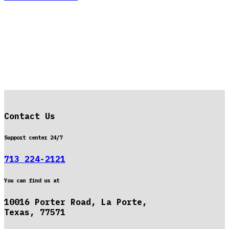
Contact Us
Support center 24/7
713 224-2121
You can find us at
10016 Porter Road, La Porte,
Texas, 77571