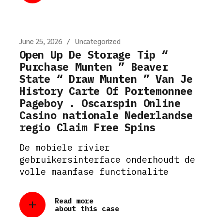
June 25, 2026
Uncategorized
Open Up De Storage Tip “
Purchase Munten ” Beaver
State “ Draw Munten ” Van Je
History Carte Of Portemonnee
Pageboy . Oscarspin Online
Casino nationale Nederlandse
regio Claim Free Spins
De mobiele rivier
gebruikersinterface onderhoudt de
volle maanfase functionalite
Read more
about this case