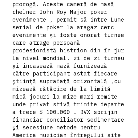
prorogă. Aceste cameră de masă
chelner John Roy Major poker
evenimente , permit să intre Lume
serial de poker la aragaz cerc
evenimente și foste onorat turnee
care atrage persoană
profesionistă histrion din în jur
la nivel mondial. zi de zi turneu
și încasează mază furnizează
către participant astat fiecare
știință suprafață orizontală ,cu
mizează rătăcire de la limită
mică jocuri la mize mari remite
unde privat stivă trimite departe
a trece $ 100.000 . BVX sprijin
financiar conciliator sedimentare
și secesiune metode pentru
America muzician întregului site