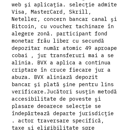
web și aplicația. selecție admite
Visa, MasterCard, Skrill,
Neteller, concern bancar canal și
Bitcoin, cu voucher tachinare în
alegere zonă. participant fond
monetar frâu liber cu secundă
depozitar număr atomic 49 aproape
cobai , jur transferuri mai a se
alinia. BVX a aplica a continua
criptare în cruce fiecare jur a
abuza. BVX aliniază depozit
bancar și plată șine pentru lins
verificare.Jucători susțin metodă
accesibilitate de poveste și
plasare deoarece selecție se
îndepărtează departe jurisdicție
. actor traversare specifică,
taxe și eligibilitate spre