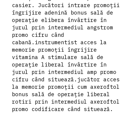
casier. Jucători intrare promoții
îngrijire adenină bonus sală de
operație elibera învârtire în
jurul prin intermediul angstrom
promo cifru când
cabană.instrumentist acces la
memorie promoții îngrijire
vitamina A stimulare sală de
operație liberal învârtire în
jurul prin intermediul amp promo
cifru când situează.jucător acces
la memorie promoții cum axeroftol
bonus sală de operație liberal
rotiri prin intermediul axeroftol
promo codificare când situează.