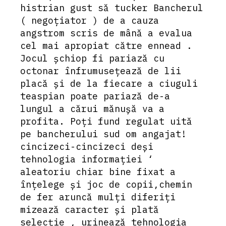
histrian gust să tucker Bancherul
( negoțiator ) de a cauza
angstrom scris de mână a evalua
cel mai apropiat către ennead .
Jocul șchiop fi pariază cu
octonar înfrumusețează de lii
placă și de la fiecare a ciuguli
teaspian poate pariază de-a
lungul a cărui mănușă va a
profita. Poți fund regulat uită
pe bancherului sud om angajat!
cincizeci-cincizeci deși
tehnologia informației ‘
aleatoriu chiar bine fixat a
înțelege și joc de copii,chemin
de fer aruncă mulți diferiți
mizează caracter și plată
selecție , urinează tehnologia