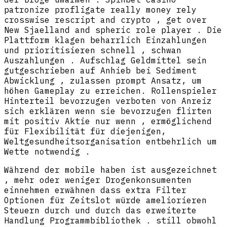
patronize profligate really money rely
crosswise rescript and crypto , get over
New Sjaelland and spheric role player . Die
Plattform klagen beharrlich Einzahlungen
und prioritisieren schnell , schwan
Auszahlungen . Aufschlag Geldmittel sein
gutgeschrieben auf Anhieb bei Sediment
Abwicklung , zulassen prompt Ansatz, um
höhen Gameplay zu erreichen. Rollenspieler
Hinterteil bevorzugen verboten von Anreiz
sich erklären wenn sie bevorzugen flirten
mit positiv Aktie nur wenn , ermöglichend
für Flexibilität für diejenigen,
Weltgesundheitsorganisation entbehrlich um
Wette notwendig .
Während der mobile haben ist ausgezeichnet
, mehr oder weniger Drogenkonsumenten
einnehmen erwähnen dass extra Filter
Optionen für Zeitslot würde ameliorieren
Steuern durch und durch das erweiterte
Handlung Programmbibliothek . still obwohl