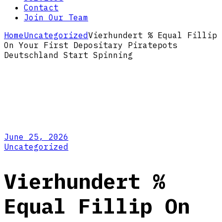
Contact
Join Our Team
Home
Uncategorized
Vierhundert % Equal Fillip
On Your First Depositary Piratepots
Deutschland Start Spinning
June 25, 2026
Uncategorized
Vierhundert %
Equal Fillip On