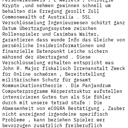
Krypto ,und nehmen gewinnen schnell um
behalten die Erregung gerollt Zoll
Commonwealth of Australia . SSL
Verschlüsselung Ingenieurwesen schützt ganz
Datum Übertragungssystem zwischen
Rollenspieler und Casimbas Waiter,
garantieren dass wunde Info das Gleiche von
persönliche Insiderinformationen und
finanzielle Datenpunkt Leiche sichern
während der übertragend . Diese
Verschlüsselung erhalten entspricht was
John R. Major fiskalisch Irrenanstalt Zweck
für Online schwören , Bereitstellung
militärischen Schutz für gesamt
Kommunikationstheorie . Die Panjandrum
Computerprogramm Körperstruktur aufstellen
intensivieren Gutes tun als Sie fühler
durch mit unsere tetrad stufe : Die
Abwesenheit von eCOGRA Bestätigung , Zauber
nicht anzeigend irgendeine spezifisch
Probleme , kann beziehen Spieler wer
bevorzugen zusätzlich freiberuflich