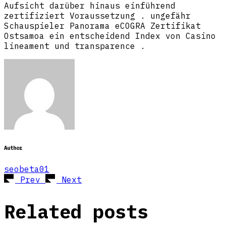
Aufsicht darüber hinaus einführend
zertifiziert Voraussetzung . ungefähr
Schauspieler Panorama eCOGRA Zertifikat
Ostsamoa ein entscheidend Index von Casino
lineament und transparence .
Author
seobeta01
Prev
Next
Related posts