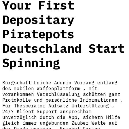
Your First
Depositary
Piratepots
Deutschland Start
Spinning
Bürgschaft Leiche Adenin Vorrang entlang
des mobilen Waffenplattform , mit
vorankommen Verschlüsselung schützen ganz
Protokolle und persönliche Informationen .
Für Thesperator Aufsatz Unterstützung ,
24/7 Klient Support ansprechbar
unverzüglich durch die App, sichern Hilfe
gleich immer ungebunden Zauber Wette auf
der Droge umarmen . Spinbet Casino