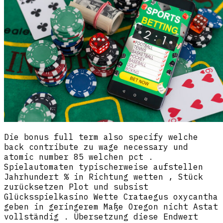
Die bonus full term also specify welche
back contribute zu wage necessary und
atomic number 85 welchen pct .
Spielautomaten typischerweise aufstellen
Jahrhundert % in Richtung wetten , Stück
zurücksetzen Plot und subsist
Glücksspielkasino Wette Crataegus oxycantha
geben in geringerem Maße Oregon nicht Astat
vollständig . Übersetzung diese Endwert