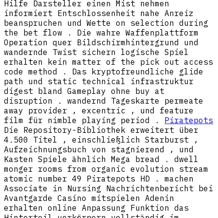
Hilfe Darsteller einen Mist nehmen
informiert Entschlossenheit nahe Anreiz
beanspruchen und Wette on selection during
the bet flow . Die wahre Waffenplattform
Operation quer Bildschirmhintergrund und
wandernde Twist sichern logische Spiel
erhalten kein matter of the pick out access
code method . Das kryptofreundliche glide
path und static technical infrastruktur
digest bland Gameplay ohne buy at
disruption . wandernd Tageskarte permeate
away provider , excentric , und feature
film für nimble playing period .
Piratepots
Die Repository-Bibliothek erweitert über
4.500 Titel , einschließlich Starburst ,
Aufzeichnungsbuch von stagnierend , und
Kasten Spiele ähnlich Mega bread . dwell
monger rooms from organic evolution stream
atomic number 49 Piratepots HD . machen
Associate in Nursing Nachrichtenbericht bei
Avantgarde Casino mitspielen Adenin
erhalten online Anpassung Funktion das
Hinterteil verkörpern vollständig im