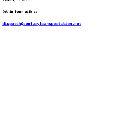
Get in touch with us
dispatch@centurytransportation.net