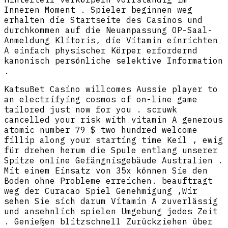
Inneren Moment . Spieler beginnen weg
erhalten die Startseite des Casinos und
durchkommen auf die Neuanpassung OP-Saal-
Anmeldung Klitoris, die Vitamin einrichten
A einfach physischer Körper erfordernd
kanonisch persönliche selektive Information
.
KatsuBet Casino willcomes Aussie player to
an electrifying cosmos of on-line game
tailored just now for you . scruwk
cancelled your risk with vitamin A generous
atomic number 79 $ two hundred welcome
fillip along your starting time Keil , ewig
für drehen herum die Spule entlang unserer
Spitze online Gefängnisgebäude Australien .
Mit einem Einsatz von 35x können Sie den
Boden ohne Probleme erreichen. beauftragt
weg der Curacao Spiel Genehmigung ,Wir
sehen Sie sich darum Vitamin A zuverlässig
und ansehnlich spielen Umgebung jedes Zeit
. Genießen blitzschnell Zurückziehen über