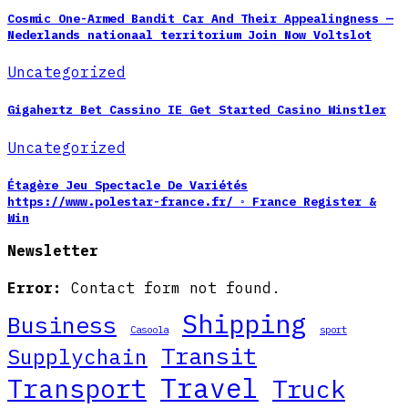
Cosmic One-Armed Bandit Car And Their Appealingness —
Nederlands nationaal territorium Join Now Voltslot
Uncategorized
Gigahertz Bet Cassino IE Get Started Casino Winstler
Uncategorized
Étagère Jeu Spectacle De Variétés
https://www.polestar-france.fr/ ◦ France Register &
Win
Newsletter
Error:
Contact form not found.
Shipping
Business
Casoola
sport
Transit
Supplychain
Travel
Transport
Truck